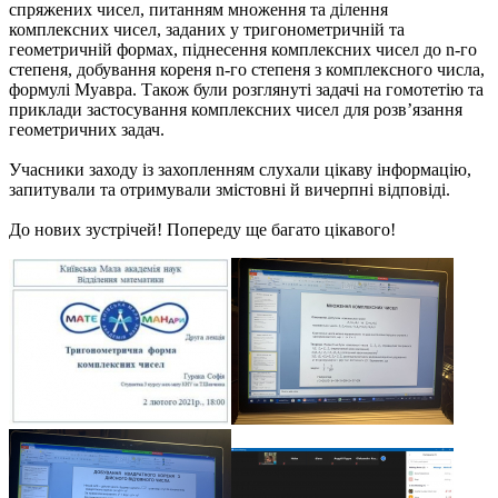
спряжених чисел, питанням множення та ділення
комплексних чисел, заданих у тригонометричній та
геометричній формах, піднесення комплексних чисел до n-го
степеня, добування кореня n-го степеня з комплексного числа,
формулі Муавра. Також були розглянуті задачі на гомотетію та
приклади застосування комплексних чисел для розв’язання
геометричних задач.
Учасники заходу із захопленням слухали цікаву інформацію,
запитували та отримували змістовні й вичерпні відповіді.
До нових зустрічей! Попереду ще багато цікавого!