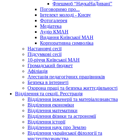
Флешмоб “НаукаНаДивані”
Поговоримо про...
Інтелект молоді - Києву
Фотогалерея
Медіатека
Аудіо КМАН
Видання Київської МАН
Корпоративна символіка
Настановчі сесії
Підсумкові сесії
10-річчя Київської МАН
Громадський бюджет
Афіліація
Атестація педагогічних працівників
Безпека в інтернеті
Охорона праці та безпека життєдіяльності
Відділення та секції. Реєстрація
Відділення інженерії та матеріалознавства
Відділення економіки
Відділення математики
Відділення фізики та астрономії
Відділення історії
Відділення наук про Землю
Відділення української філології та
мистецтвознавства