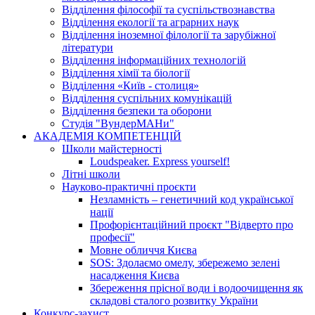
Відділення філософії та суспільствознавства
Відділення екології та аграрних наук
Відділення іноземної філології та зарубіжної
літератури
Відділення інформаційних технологій
Відділення хімії та біології
Відділення «Київ - столиця»
Відділення суспільних комунікацій
Відділення безпеки та оборони
Студія "ВундерМАНи"
АКАДЕМІЯ КОМПЕТЕНЦІЙ
Школи майстерності
Loudspeaker. Express yourself!
Літні школи
Науково-практичні проєкти
Незламність – генетичний код української
нації
Профорієнтаційний проєкт "Відверто про
професії"
Мовне обличчя Києва
SOS: Здолаємо омелу, збережемо зелені
насадження Києва
Збереження прісної води і водоочищення як
складові сталого розвитку України
Конкурс-захист