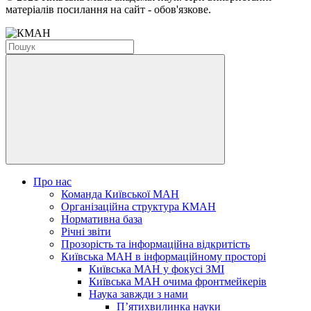
матеріалів посилання на сайт - обов'язкове.
Про нас
Команда Київської МАН
Організаційна структура КМАН
Нормативна база
Річні звіти
Прозорість та інформаційна відкритість
Київська МАН в інформаційному просторі
Київська МАН у фокусі ЗМІ
Київська МАН очима фронтмейкерів
Наука завжди з нами
П’ятихвилинка науки