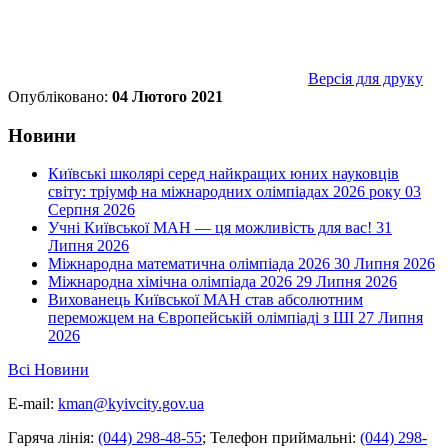
Версія для друку
Опубліковано:
04 Лютого 2021
Новини
Київські школярі серед найкращих юних науковців
світу: тріумф на міжнародних олімпіадах 2026 року
03
Серпня 2026
Учні Київської МАН — ця можливість для вас!
31
Липня 2026
Міжнародна математична олімпіада 2026
30 Липня 2026
Міжнародна хімічна олімпіада 2026
29 Липня 2026
Вихованець Київської МАН став абсолютним
переможцем на Європейській олімпіаді з ШІ
27 Липня
2026
Всі Новини
E-mail:
kman@kyivcity.gov.ua
Гаряча лінія:
(044) 298-48-55
;
Телефон приймальні:
(044) 298-