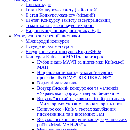
Про конкурс
І етап Конкурсу-захисту (районний)
ІІ етап Конкурсу-захисту (міський)
ІІІ етап Конкурсу-захисту (всеукраїнський)
Тематика та зразки наукових робіт
На допомогу юному досліднику. НДР
Конкурси, конференції, виставки
Міжнародні конкурси
Всеукраїнські конкурси
Всеукраїнський конкурс «КрутеЗНО»
Конкурси Київської МАН та партнерів
Кубок знань МАУП за підтримки Київської
МАН
Національний конкурс комп’ютерних
проєктів "INFOMATRIX UKRAINE"
Видатні математики
Всеукраїнський конкурс есе та малюнків
«Українська «формула ядерної безпеки»»
Всеукраїнський науково-освітній фестиваль
«Ми творимо Україну, а вона творить нас»
Конкурс есе «Київ у творах зарубіжних
письменників та в іноземних ЗМІ»
Всеукраїнський творчий конкурс учнівських
робіт «МедіаМАН-2021»
Математична мозаїка