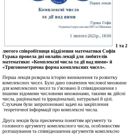
1 та 2
лютого співробітниця відділення математики Софія
Гурака провела дві онлайн-лекції для любителів
математики: «Комплексні числа та дії над ними» й
«Тригонометрична форма комплексних чисел».
Перша лекція розкрила історію виникнення та розвитку
комплексних чисел. Було дано означення числової множини
для комплексних чисел та з’ясовано її співвідношення з
іншими відомими числовими множинами, такими як дійсні
числа, раціональні та ірраціональні, натуральні й цілі.
Слухачам були запропоновані задачі на закріплення
теоретичної інформації про комплексні числа.
Друга лекція була присвячена поняттям аргументу та
головного аргументу комплексного числа, особливостям
розташування та співвідношення аргументів комплексно