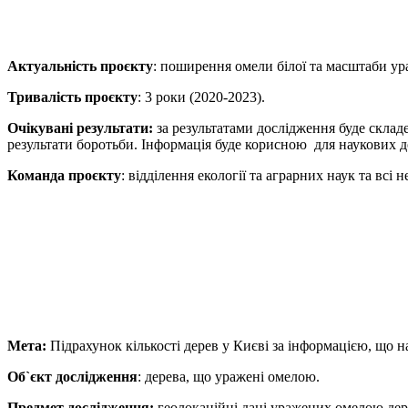
Актуальність проєкту
: поширення омели білої та масштаби у
Тривалість проєкту
: 3 роки (2020-2023).
Очікувані результати:
за результатами дослідження буде скла
результати боротьби. Інформація буде корисною для наукових 
Команда проєкту
: відділення екології та аграрних наук та всі
Мета:
Підрахунок кількості дерев у Києві за інформацією, що н
Об`єкт дослідження
: дерева, що уражені омелою.
Предмет дослідження:
геолокаційні дані уражених омелою дер