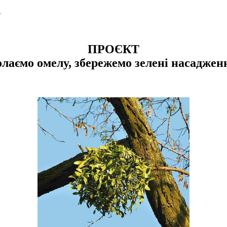
а
ПРОЄКТ
олаємо омелу, збережемо зелені насаджен