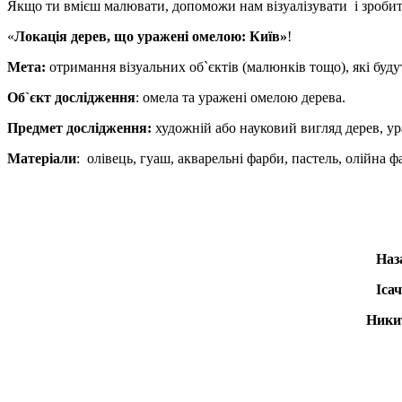
Якщо ти вмієш малювати, допоможи нам візуалізувати і зроби
«
Локація дерев, що уражені омелою: Київ»
!
Мета:
отримання візуальних об`єктів (малюнків тощо), які буду
Об`єкт дослідження
: омела та уражені омелою дерева.
Предмет дослідження:
художній або науковий вигляд дерев, ур
Матеріали
: олівець, гуаш, акварельні фарби, пастель, олійна ф
Наз
Іса
Никит