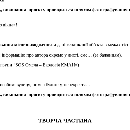
у, виконання проєкту проводиться шляхом фотографування об
з вікна»!
авання місцезнаходження
та дані
геолокації
об’єкта в межах тієї 
 інформацію про автора окремо у листі, смс… (за бажанням).
 групи “SOS Омела – Екологія КМАН»)
пособом: вулиця, номер будинку, перехрестя…
у, виконання проєкту проводиться шляхом фотографування об
ТВОРЧА ЧАСТИНА