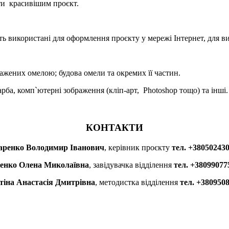
ти красивішим проєкт.
ть використані для оформлення проєкту у мережі Інтернет, для ви
ажених омелою; будова омели та окремих її частин.
арба, комп`ютерні зображення (кліп-арт, Photoshop тощо) та інші.
КОНТАКТИ
аренко Володимир Іванович
, керівник проєкту
тел. +38050243
ченко Олена Миколаївна
, завідувачка відділення
тел. +38099077
іна Анастасія Дмитрівна
, методистка відділення
тел. +380950