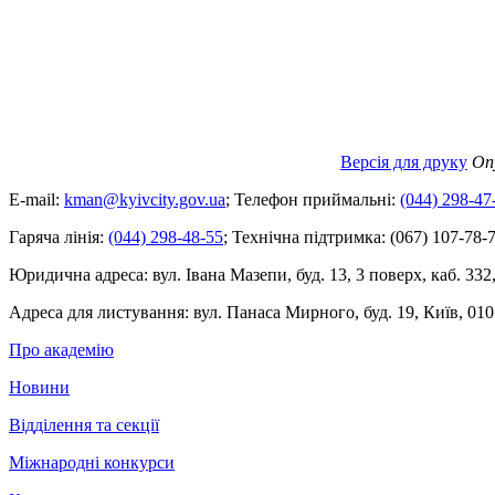
Версія для друку
Оп
E-mail:
kman@kyivcity.gov.ua
;
Телефон приймальні:
(044) 298-47
Гаряча лінія:
(044) 298-48-55
;
Технічна підтримка:
(067) 107-78-7
Юридична адреса:
вул. Івана Мазепи, буд. 13, 3 поверх, каб. 332
Адреса для листування:
вул. Панаса Мирного, буд. 19, Київ, 010
Про академію
Новини
Відділення та секції
Міжнародні конкурси