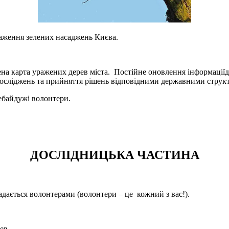
раження зелених насаджень Києва.
дена карта уражених дерев міста. Постійне оновлення інформації
досліджень та прийняття рішень відповідними державними струк
 небайдужі волонтери.
ДОСЛІДНИЦЬКА ЧАСТИНА
адається волонтерами (волонтери – це кожний з вас!).
ев.