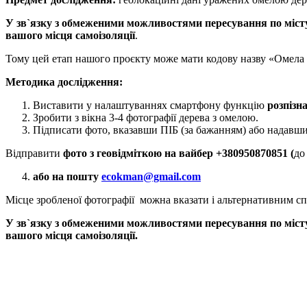
У зв`язку з обмеженими можливостями пересування по міст
вашого місця самоізоляції
.
Тому цей етап нашого проєкту може мати кодову назву «Омела 
Методика дослідження:
Виставити у налаштуваннях смартфону функцію
розпізн
Зробити з вікна 3-4 фотографії дерева з омелою.
Підписати фото, вказавши ПІБ (за бажанням) або надавши
Відправити
фото з геовідміткою на вайбер +380950870851 (
до
або на пошту
ecokman@gmail.com
Місце зробленої фотографії можна вказати і альтернативним с
У зв`язку з обмеженими можливостями пересування по міст
вашого місця самоізоляції.