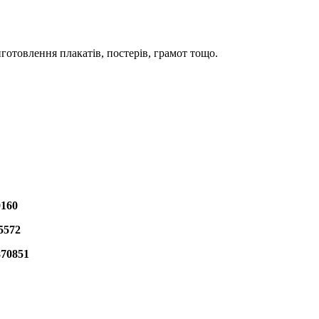
готовлення плакатів, постерів, грамот тощо.
0160
5572
870851