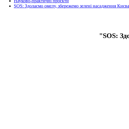
Науково-практичні проєкти
SOS: Здолаємо омелу, збережемо зелені насадження Києв
"SOS: Зд