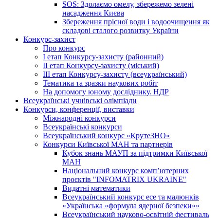
SOS: Здолаємо омелу, збережемо зелені
насадження Києва
Збереження прісної води і водоочищення як
складові сталого розвитку України
Конкурс-захист
Про конкурс
І етап Конкурсу-захисту (районний)
ІІ етап Конкурсу-захисту (міський)
ІІІ етап Конкурсу-захисту (всеукраїнський)
Тематика та зразки наукових робіт
На допомогу юному досліднику. НДР
Всеукраїнські учнівські олімпіади
Конкурси, конференції, виставки
Міжнародні конкурси
Всеукраїнські конкурси
Всеукраїнський конкурс «КрутеЗНО»
Конкурси Київської МАН та партнерів
Кубок знань МАУП за підтримки Київської
МАН
Національний конкурс комп’ютерних
проєктів "INFOMATRIX UKRAINE"
Видатні математики
Всеукраїнський конкурс есе та малюнків
«Українська «формула ядерної безпеки»»
Всеукраїнський науково-освітній фестиваль