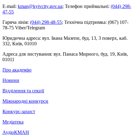
E-mail:
kman@kyivcity.gov.ua
;
Телефон приймальні:
(044) 298-
47-55
Гаряча лінія:
(044) 298-48-55
;
Технічна підтримка:
(067) 107-
78-75 Viber/Telegram
Юридична адреса:
вул. Івана Мазепи, буд. 13, 3 поверх, каб.
332, Київ, 01010
Адреса для листування:
вул. Панаса Мирного, буд. 19, Київ,
01011
Про академію
Новини
Відділення та секції
Міжнародні конкурси
Конкурс-захист
Медіатека
АудіоКМАН