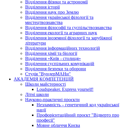
Відділення фізики та астрономії
Відділення історії
Відділення наук про Землю
Відділення української філології та
мистецтвознавства
Відділення філософії та суспільствознавства
Відділення екології та аграрних наук
Відділення іноземної філології та зарубіжної
літератури
Відділення інформаційних технологій
Відділення хімії та біології
Відділення «Київ - столиця»
Відділення суспільних комунікацій
Відділення безпеки та оборони
Студія "ВундерМАНи"
АКАДЕМІЯ КОМПЕТЕНЦІЙ
Школи майстерності
Loudspeaker. Express yourself!
Літні школи
Науково-практичні проєкти
Незламність – генетичний код української
нації
Профорієнтаційний проєкт "Відверто про
професії"
Мовне обличчя Києва