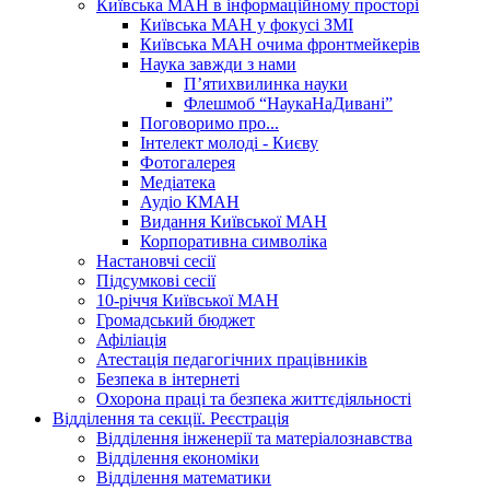
Київська МАН в інформаційному просторі
Київська МАН у фокусі ЗМІ
Київська МАН очима фронтмейкерів
Наука завжди з нами
П’ятихвилинка науки
Флешмоб “НаукаНаДивані”
Поговоримо про...
Інтелект молоді - Києву
Фотогалерея
Медіатека
Аудіо КМАН
Видання Київської МАН
Корпоративна символіка
Настановчі сесії
Підсумкові сесії
10-річчя Київської МАН
Громадський бюджет
Афіліація
Атестація педагогічних працівників
Безпека в інтернеті
Охорона праці та безпека життєдіяльності
Відділення та секції. Реєстрація
Відділення інженерії та матеріалознавства
Відділення економіки
Відділення математики