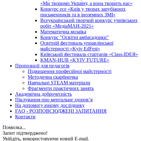
«Ми творимо Україну, а вона творить нас»
Конкурс есе «Київ у творах зарубіжних
письменників та в іноземних ЗМІ»
Всеукраїнський творчий конкурс учнівських
робіт «МедіаМАН-2021»
Математична мозаїка
Конкурс "Освітні амбасадорки"
Освітній фестиваль управлінської
майстерності «Kyiv EdFest»
Київський фестиваль стартапів «Class-IDEЯ»
KMAN-HUB «KYIV FUTURE»
Пропозиції для педагогів
Підвищення професійної майстерності
Методична скарбничка
Навчальні STEAM матеріали
Фрагменти практичних занять
Академічна доброчесність
Піклування про ментальне здоровʼя
На допомогу юному досліднику
FAQ - РОЗПОВСЮДЖЕНІ ЗАПИТАННЯ
Контакти
Помилка...
Запит підтверджено!
Увійдіть, використовуючи новий E-mail.