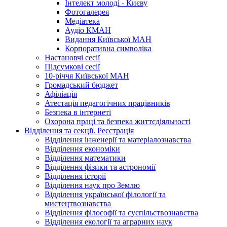
Інтелект молоді - Києву
Фотогалерея
Медіатека
Аудіо КМАН
Видання Київської МАН
Корпоративна символіка
Настановчі сесії
Підсумкові сесії
10-річчя Київської МАН
Громадський бюджет
Афіліація
Атестація педагогічних працівників
Безпека в інтернеті
Охорона праці та безпека життєдіяльності
Відділення та секції. Реєстрація
Відділення інженерії та матеріалознавства
Відділення економіки
Відділення математики
Відділення фізики та астрономії
Відділення історії
Відділення наук про Землю
Відділення української філології та
мистецтвознавства
Відділення філософії та суспільствознавства
Відділення екології та аграрних наук