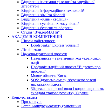
Відділення іноземної філології та зарубіжної
літератури
Відділення інформаційних технологій
Відділення хімії та біології
Відділення «Київ - столиця»
Відділення суспільних комунікацій
Відділення безпеки та оборони
Студія "ВундерМАНи"
АКАДЕМІЯ КОМПЕТЕНЦІЙ
Школи майстерності
Loudspeaker. Express yourself!
Літні школи
Науково-практичні проєкти
Незламність – генетичний код української
нації
Профорієнтаційний проєкт "Відверто про
професії"
Мовне обличчя Києва
SOS: Здолаємо омелу, збережемо зелені
насадження Києва
Збереження прісної води і водоочищення як
складові сталого розвитку України
Конкурс-захист
Про конкурс
І етап Конкурсу-захисту (районний)