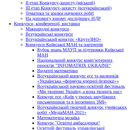
ІІ етап Конкурсу-захисту (міський)
ІІІ етап Конкурсу-захисту (всеукраїнський)
Тематика та зразки наукових робіт
На допомогу юному досліднику. НДР
Конкурси, конференції, виставки
Міжнародні конкурси
Всеукраїнські конкурси
Всеукраїнський конкурс «КрутеЗНО»
Конкурси Київської МАН та партнерів
Кубок знань МАУП за підтримки Київської
МАН
Національний конкурс комп’ютерних
проєктів "INFOMATRIX UKRAINE"
Видатні математики
Всеукраїнський конкурс есе та малюнків
«Українська «формула ядерної безпеки»»
Всеукраїнський науково-освітній фестиваль
«Ми творимо Україну, а вона творить нас»
Конкурс есе «Київ у творах зарубіжних
письменників та в іноземних ЗМІ»
Всеукраїнський творчий конкурс учнівських
робіт «МедіаМАН-2021»
Математична мозаїка
Конкурс "Освітні амбасадорки"
Освітній фестиваль управлінської