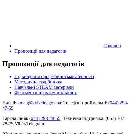
Головна
Пропозиції для педагогів
Пропозиції для педагогів
Підвищення професійної майстерності
Методична скарбничка
Навчальні STEAM матеріали
Фрагменти практичних занять
E-mail:
kman@kyivcity.gov.ua
;
Телефон приймальні:
(044) 298-
47-55
Гаряча лінія:
(044) 298-48-55
;
Технічна підтримка:
(067) 107-
78-75 Viber/Telegram
Юридична адреса:
вул. Івана Мазепи, буд. 13, 3 поверх, каб.