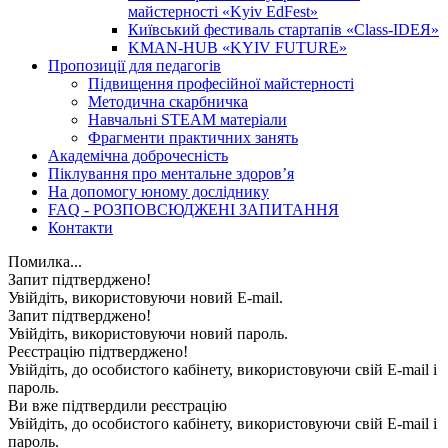
майстерності «Kyiv EdFest»
Київський фестиваль стартапів «Class-IDEЯ»
KMAN-HUB «KYIV FUTURE»
Пропозиції для педагогів
Підвищення професійної майстерності
Методична скарбничка
Навчальні STEAM матеріали
Фрагменти практичних занять
Академічна доброчесність
Піклування про ментальне здоровʼя
На допомогу юному досліднику
FAQ - РОЗПОВСЮДЖЕНІ ЗАПИТАННЯ
Контакти
Помилка...
Запит підтверджено!
Увійдіть, використовуючи новий E-mail.
Запит підтверджено!
Увійдіть, використовуючи новий пароль.
Реєстрацію підтверджено!
Увійдіть, до особистого кабінету, використовуючи свій E-mail і
пароль.
Ви вже підтвердили реєстрацію
Увійдіть, до особистого кабінету, використовуючи свій E-mail і
пароль.