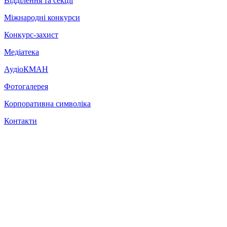
Відділення та секції
Міжнародні конкурси
Конкурс-захист
Медіатека
АудіоКМАН
Фотогалерея
Корпоративна символіка
Контакти