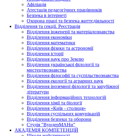
Афіліація
Атестація педагогічних працівників
Безпека в інтернеті
Охорона праці та безпека життєдіяльності
Відділення та секції. Реєстрація
Відділення інженерії та матеріалознавства
Відділення економіки
Відділення математики
Відділення фізики та астрономії
Відділення історії
Відділення наук про Землю
Відділення української філології та
мистецтвознавства
Відділення філософії та суспільствознавства
Відділення екології та аграрних наук
Відділення іноземної філології та зарубіжної
літератури
Відділення інформаційних технологій
Відділення хімії та біології
Відділення «Київ - столиця»
Відділення суспільних комунікацій
Відділення безпеки та оборони
Студія "ВундерМАНи"
АКАДЕМІЯ КОМПЕТЕНЦІЙ
Школи майстерності