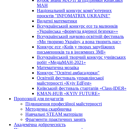
Кубок знань МАУП за підтримки Київської
МАН
Національний конкурс комп’ютерних
проєктів "INFOMATRIX UKRAINE"
Видатні математики
Всеукраїнський конкурс есе та малюнків
«Українська «формула ядерної безпеки»»
Всеукраїнський науково-освітній фестиваль
«Ми творимо Україну, а вона творить нас»
Конкурс есе «Київ у творах зарубіжних
письменників та в іноземних ЗМІ»
Всеукраїнський творчий конкурс учнівських
робіт «МедіаМАН-2021»
Математична мозаїка
Конкурс "Освітні амбасадорки"
Освітній фестиваль управлінської
майстерності «Kyiv EdFest»
Київський фестиваль стартапів «Class-IDEЯ»
KMAN-HUB «KYIV FUTURE»
Пропозиції для педагогів
Підвищення професійної майстерності
Методична скарбничка
Навчальні STEAM матеріали
Фрагменти практичних занять
Академічна доброчесність