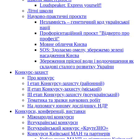
Loudspeaker. Express yourself!
Літні школи
Науково-практичні проєкти
Незламність – генетичний код української
нації
Профорієнтаційний проєкт "Відверто про
професії"
Мовне обличчя Києва
SOS: Здолаємо омелу, збережемо зелені
насадження Києва
Збереження прісної води і водоочищення як
складові сталого розвитку України
Конкурс-захист
Про конкурс
І етап Конкурсу-захисту (районний)
ІІ етап Конкурсу-захисту (міський)
ІІІ етап Конкурсу-захисту (всеукраїнський)
Тематика та зразки наукових робіт
На допомогу юному досліднику. НДР
Конкурси, конференції, виставки
Міжнародні конкурси
Всеукраїнські конкурси
Всеукраїнський конкурс «КрутеЗНО»
Конкурси Київської МАН та партнерів