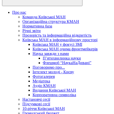
Про нас
Команда Київської МАН
Організаційна структура КМАН
Нормативна база
Річні звіти
Прозорість та інформаційна відкритість
Київська МАН в інформаційному просторі
Київська МАН у фокусі ЗМІ
Київська МАН очима фронтмейкерів
Наука завжди з нами
П’ятихвилинка науки
Флешмоб “НаукаНаДивані”
Поговоримо про...
Інтелект молоді - Києву
Фотогалерея
Медіатека
Аудіо КМАН
Видання Київської МАН
Корпоративна символіка
Настановчі сесії
Підсумкові сесії
10-річчя Київської МАН
Громадський бюджет