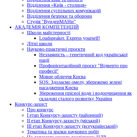
Відділення «Київ - столиця»
Відділення суспільних комунікацій
Відділення безпеки та оборони
Студія "ВундерМАНи"
АКАДЕМІЯ КОМПЕТЕНЦІЙ
Школи майстерності
Loudspeaker. Express yourself!
Літні школи
Науково-практичні проєкти
Незламність – генетичний код української
нації
Профорієнтаційний проєкт "Відверто про
професії"
Мовне обличчя Києва
SOS: Здолаємо омелу, збережемо зелені
насадження Києва
Збереження прісної води і водоочищення як
складові сталого розвитку України
Конкурс-захист
Про конкурс
І етап Конкурсу-захисту (районний)
ІІ етап Конкурсу-захисту (міський)
ІІІ етап Конкурсу-захисту (всеукраїнський)
Тематика та зразки наукових робіт