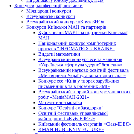
На допомогу юному досліднику. НДР
Конкурси, конференції, виставки
Міжнародні конкурси
Всеукраїнські конкурси
Всеукраїнський конкурс «КрутеЗНО»
Конкурси Київської МАН та партнерів
Кубок знань МАУП за підтримки Київської
МАН
Національний конкурс комп’ютерних
проєктів "INFOMATRIX UKRAINE"
Видатні математики
Всеукраїнський конкурс есе та малюнків
«Українська «формула ядерної безпеки»»
Всеукраїнський науково-освітній фестиваль
«Ми творимо Україну, а вона творить нас»
Конкурс есе «Київ у творах зарубіжних
письменників та в іноземних ЗМІ»
Всеукраїнський творчий конкурс учнівських
робіт «МедіаМАН-2021»
Математична мозаїка
Конкурс "Освітні амбасадорки"
Освітній фестиваль управлінської
майстерності «Kyiv EdFest»
Київський фестиваль стартапів «Class-IDEЯ»
KMAN-HUB «KYIV FUTURE»