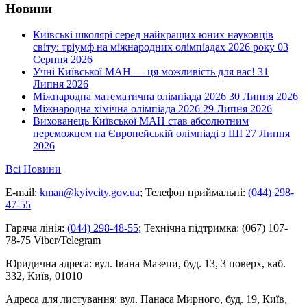
Новини
Київські школярі серед найкращих юних науковців
світу: тріумф на міжнародних олімпіадах 2026 року
03
Серпня 2026
Учні Київської МАН — ця можливість для вас!
31
Липня 2026
Міжнародна математична олімпіада 2026
30 Липня 2026
Міжнародна хімічна олімпіада 2026
29 Липня 2026
Вихованець Київської МАН став абсолютним
переможцем на Європейській олімпіаді з ШІ
27 Липня
2026
Всі Новини
E-mail:
kman@kyivcity.gov.ua
;
Телефон приймальні:
(044) 298-
47-55
Гаряча лінія:
(044) 298-48-55
;
Технічна підтримка:
(067) 107-
78-75 Viber/Telegram
Юридична адреса:
вул. Івана Мазепи, буд. 13, 3 поверх, каб.
332, Київ, 01010
Адреса для листування:
вул. Панаса Мирного, буд. 19, Київ,