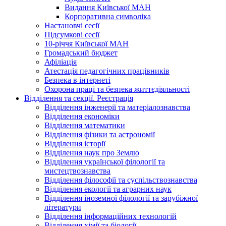
Видання Київської МАН
Корпоративна символіка
Настановчі сесії
Підсумкові сесії
10-річчя Київської МАН
Громадський бюджет
Афіліація
Атестація педагогічних працівників
Безпека в інтернеті
Охорона праці та безпека життєдіяльності
Відділення та секції. Реєстрація
Відділення інженерії та матеріалознавства
Відділення економіки
Відділення математики
Відділення фізики та астрономії
Відділення історії
Відділення наук про Землю
Відділення української філології та
мистецтвознавства
Відділення філософії та суспільствознавства
Відділення екології та аграрних наук
Відділення іноземної філології та зарубіжної
літератури
Відділення інформаційних технологій
Відділення хімії та біології