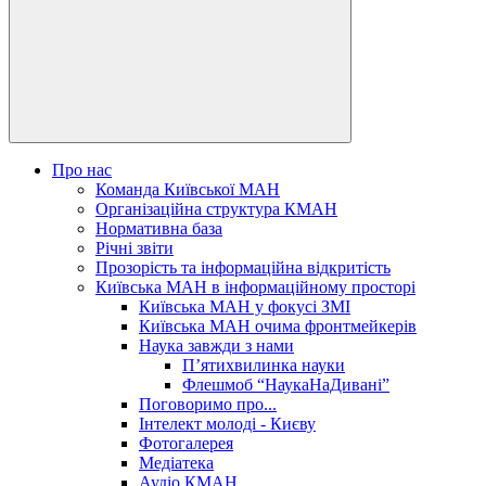
Про нас
Команда Київської МАН
Організаційна структура КМАН
Нормативна база
Річні звіти
Прозорість та інформаційна відкритість
Київська МАН в інформаційному просторі
Київська МАН у фокусі ЗМІ
Київська МАН очима фронтмейкерів
Наука завжди з нами
П’ятихвилинка науки
Флешмоб “НаукаНаДивані”
Поговоримо про...
Інтелект молоді - Києву
Фотогалерея
Медіатека
Аудіо КМАН