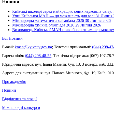
Новини
Київські школярі серед найкращих юних науковців світу:
Учні Київської МАН — ця можливість для вас!
31 Липня 
Міжнародна математична олімпіада 2026
30 Липня 2026
Міжнародна хімічна олімпіада 2026
29 Липня 2026
Вихованець Київської МАН став абсолютним переможцем 
Всі Новини
E-mail:
kman@kyivcity.gov.ua
;
Телефон приймальні:
(044) 298-47
Гаряча лінія:
(044) 298-48-55
;
Технічна підтримка:
(067) 107-78-7
Юридична адреса:
вул. Івана Мазепи, буд. 13, 3 поверх, каб. 332
Адреса для листування:
вул. Панаса Мирного, буд. 19, Київ, 010
Про академію
Новини
Відділення та секції
Міжнародні конкурси