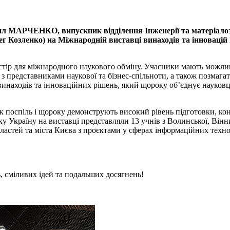
л МАРЧЕНКО, випускник відділення Інженерії та матеріалоз
г Козленко) на Міжнародній виставці винаходів та інновацій
тір для міжнародного наукового обміну. Учасники мають можлив
 представниками наукової та бізнес-спільноти, а також позмагат
инаходів та інноваційних рішень, який щороку об’єднує науковці
к поспіль і щороку демонструють високий рівень підготовки, ко
у Україну на виставці представляли 13 учнів з Волинської, Вінни
бластей та міста Києва з проєктами у сферах інформаційних технол
, сміливих ідей та подальших досягнень!