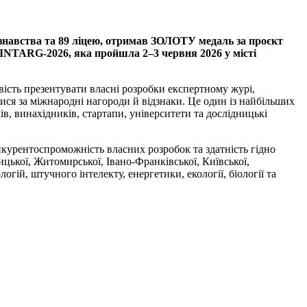
навства та 89 ліцею, отримав ЗОЛОТУ медаль за проєкт
 INTARG-2026, яка пройшла 2–3 червня 2026 у місті
ість презентувати власні розробки експертному журі,
ися за міжнародні нагороди й відзнаки. Це один із найбільших
в, винахідників, стартапи, університети та дослідницькі
нкурентоспроможність власних розробок та здатність гідно
цької, Житомирської, Івано-Франківської, Київської,
огій, штучного інтелекту, енергетики, екології, біології та