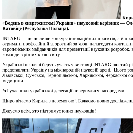
Кири
«Водень в енергосистемі України» (науковий керівник — Оле
Катовіце (Республіка Польща).
INTARG — це не лише конкурс інноваційних проєктів, а й прос
отримати професійний зворотний зв’язок, налагодити контакти з
європейських майданчиків для презентації наукових розробок, в
команди з різних країн світу.
Українські школярі беруть участь у виставці INTARG шостий рі
представляти Україну на міжнародній науковій арені. Цього рок
Львівської, Сумської, Тернопільської, Харківської, Черкаської о
медицини.
Усі учасники української делегації повернулися нагородами.
Щиро вітаємо Кирила з перемогою!. Бажаємо нових досліджень
Дякуємо всім, хто підтримує юних науковців!