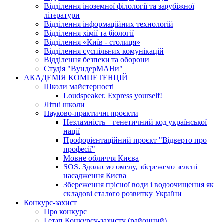
Відділення іноземної філології та зарубіжної
літератури
Відділення інформаційних технологій
Відділення хімії та біології
Відділення «Київ - столиця»
Відділення суспільних комунікацій
Відділення безпеки та оборони
Студія "ВундерМАНи"
АКАДЕМІЯ КОМПЕТЕНЦІЙ
Школи майстерності
Loudspeaker. Express yourself!
Літні школи
Науково-практичні проєкти
Незламність – генетичний код української
нації
Профорієнтаційний проєкт "Відверто про
професії"
Мовне обличчя Києва
SOS: Здолаємо омелу, збережемо зелені
насадження Києва
Збереження прісної води і водоочищення як
складові сталого розвитку України
Конкурс-захист
Про конкурс
І етап Конкурсу-захисту (районний)