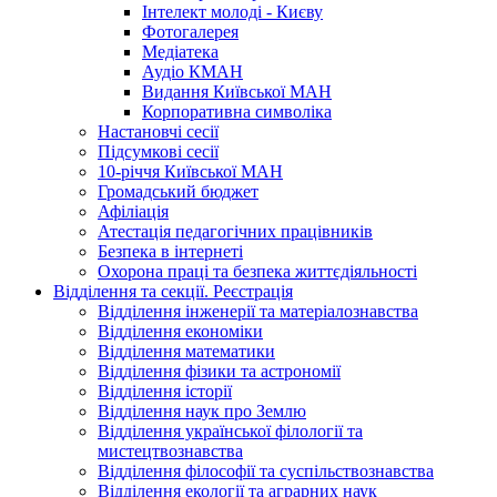
Інтелект молоді - Києву
Фотогалерея
Медіатека
Аудіо КМАН
Видання Київської МАН
Корпоративна символіка
Настановчі сесії
Підсумкові сесії
10-річчя Київської МАН
Громадський бюджет
Афіліація
Атестація педагогічних працівників
Безпека в інтернеті
Охорона праці та безпека життєдіяльності
Відділення та секції. Реєстрація
Відділення інженерії та матеріалознавства
Відділення економіки
Відділення математики
Відділення фізики та астрономії
Відділення історії
Відділення наук про Землю
Відділення української філології та
мистецтвознавства
Відділення філософії та суспільствознавства
Відділення екології та аграрних наук