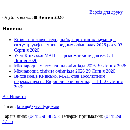
Версія для друку
Опубліковано:
30 Квітня 2020
Новини
Київські школярі серед найкращих юних науковців
світу: тріумф на міжнародних олімпіадах 2026 року
03
Серпня 2026
Учні Київської МАН — ця можливість для вас!
31
Липня 2026
Міжнародна математична олімпіада 2026
30 Липня 2026
Міжнародна хімічна олімпіада 2026
29 Липня 2026
Вихованець Київської МАН став абсолютним
переможцем на Європейській олімпіаді з ШІ
27 Липня
2026
Всі Новини
E-mail:
kman@kyivcity.gov.ua
Гаряча лінія:
(044) 298-48-55
;
Телефон приймальні:
(044) 298-
47-55