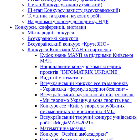
ІІ етап Конкурсу-захисту (міський)
ІІІ етап Конкурсу-захисту (всеукраїнський)
Тематика та зразки наукових робіт
На допомогу юному досліднику. НДР
Конкурси, конференції, виставки
Міжнародні конкурси
Всеукраїнські конкурси
Всеукраїнський конкурс «КрутеЗНО»
Конкурси Київської МАН та партнерів
Кубок знань МАУП за підтримки Київської
МАН
Національний конкурс комп’ютерних
проєктів "INFOMATRIX UKRAINE"
Видатні математики
Всеукраїнський конкурс есе та малюнків
«Українська «формула ядерної безпеки»»
Всеукраїнський науково-освітній фестиваль
«Ми творимо Україну, а вона творить нас»
Конкурс есе «Київ у творах зарубіжних
письменників та в іноземних ЗМІ»
Всеукраїнський творчий конкурс учнівських
робіт «МедіаМАН-2021»
Математична мозаїка
Конкурс "Освітні амбасадорки"
Освітній фестиваль управлінської