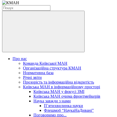
Про нас
Команда Київської МАН
Організаційна структура КМАН
Нормативна база
Річні звіти
Прозорість та інформаційна відкритість
Київська МАН в інформаційному просторі
Київська МАН у фокусі ЗМІ
Київська МАН очима фронтмейкерів
Наука завжди з нами
П’ятихвилинка науки
Флешмоб “НаукаНаДивані”
Поговоримо про...