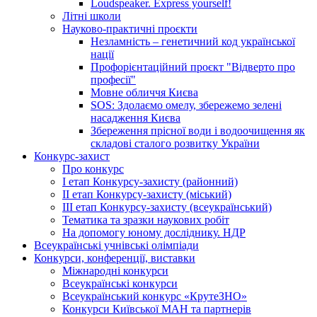
Loudspeaker. Express yourself!
Літні школи
Науково-практичні проєкти
Незламність – генетичний код української
нації
Профорієнтаційний проєкт "Відверто про
професії"
Мовне обличчя Києва
SOS: Здолаємо омелу, збережемо зелені
насадження Києва
Збереження прісної води і водоочищення як
складові сталого розвитку України
Конкурс-захист
Про конкурс
І етап Конкурсу-захисту (районний)
ІІ етап Конкурсу-захисту (міський)
ІІІ етап Конкурсу-захисту (всеукраїнський)
Тематика та зразки наукових робіт
На допомогу юному досліднику. НДР
Всеукраїнські учнівські олімпіади
Конкурси, конференції, виставки
Міжнародні конкурси
Всеукраїнські конкурси
Всеукраїнський конкурс «КрутеЗНО»
Конкурси Київської МАН та партнерів