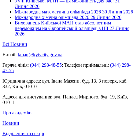
Учні Київської МАН — ця можливість для вас!
31
Липня 2026
Міжнародна математична олімпіада 2026
30 Липня 2026
Міжнародна хімічна олімпіада 2026
29 Липня 2026
Вихованець Київської МАН став абсолютним
переможцем на Європейській олімпіаді з ШІ
27 Липня
2026
Всі Новини
E-mail:
kman@kyivcity.gov.ua
Гаряча лінія:
(044) 298-48-55
;
Телефон приймальні:
(044) 298-
47-55
Юридична адреса:
вул. Івана Мазепи, буд. 13, 3 поверх, каб.
332, Київ, 01010
Адреса для листування:
вул. Панаса Мирного, буд. 19, Київ,
01011
Про академію
Новини
Відділення та секції