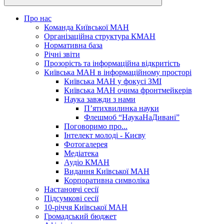
Про нас
Команда Київської МАН
Організаційна структура КМАН
Нормативна база
Річні звіти
Прозорість та інформаційна відкритість
Київська МАН в інформаційному просторі
Київська МАН у фокусі ЗМІ
Київська МАН очима фронтмейкерів
Наука завжди з нами
П’ятихвилинка науки
Флешмоб “НаукаНаДивані”
Поговоримо про...
Інтелект молоді - Києву
Фотогалерея
Медіатека
Аудіо КМАН
Видання Київської МАН
Корпоративна символіка
Настановчі сесії
Підсумкові сесії
10-річчя Київської МАН
Громадський бюджет