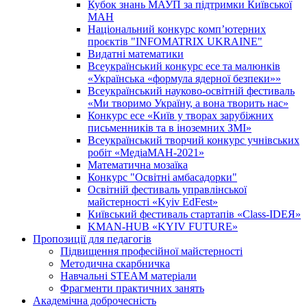
Кубок знань МАУП за підтримки Київської
МАН
Національний конкурс комп’ютерних
проєктів "INFOMATRIX UKRAINE"
Видатні математики
Всеукраїнський конкурс есе та малюнків
«Українська «формула ядерної безпеки»»
Всеукраїнський науково-освітній фестиваль
«Ми творимо Україну, а вона творить нас»
Конкурс есе «Київ у творах зарубіжних
письменників та в іноземних ЗМІ»
Всеукраїнський творчий конкурс учнівських
робіт «МедіаМАН-2021»
Математична мозаїка
Конкурс "Освітні амбасадорки"
Освітній фестиваль управлінської
майстерності «Kyiv EdFest»
Київський фестиваль стартапів «Class-IDEЯ»
KMAN-HUB «KYIV FUTURE»
Пропозиції для педагогів
Підвищення професійної майстерності
Методична скарбничка
Навчальні STEAM матеріали
Фрагменти практичних занять
Академічна доброчесність