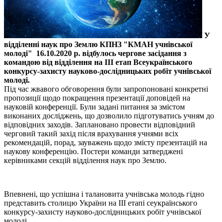
У
відділенні наук про Землю КПНЗ "КМАН учнівської
молоді" 16.10.2020 р. відбулось чергове засідання з
командою від відділення на ІІІ етап Всеукраїнського
конкурсу-захисту науково-дослідницьких робіт учнівської
молоді.
Під час жвавого обговорення були запропоновані конкретні
пропозиції щодо покращення презентації доповідей на
науковій конференції. Були задані питання за змістом
виконаних досліджень, що дозволило підготуватись учням до
відповідних заходів. Заплановано провести відповідний
черговий такий захід після врахування учнями всіх
рекомендацій, порад, зауважень щодо змісту презентацій на
наукову конференцію. Постери команди затверджені
керівниками секцій відділення наук про Землю.
Впевнені, що успішна і талановита учнівська молодь гідно
представить столицю України на ІІІ етапі сеукраїнського
конкурсу-захисту науково-дослідницьких робіт учнівської
молоді.