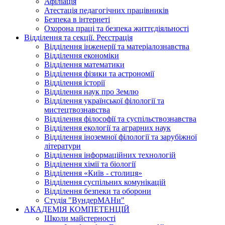
Афіліація
Атестація педагогічних працівників
Безпека в інтернеті
Охорона праці та безпека життєдіяльності
Відділення та секції. Реєстрація
Відділення інженерії та матеріалознавства
Відділення економіки
Відділення математики
Відділення фізики та астрономії
Відділення історії
Відділення наук про Землю
Відділення української філології та
мистецтвознавства
Відділення філософії та суспільствознавства
Відділення екології та аграрних наук
Відділення іноземної філології та зарубіжної
літератури
Відділення інформаційних технологій
Відділення хімії та біології
Відділення «Київ - столиця»
Відділення суспільних комунікацій
Відділення безпеки та оборони
Студія "ВундерМАНи"
АКАДЕМІЯ КОМПЕТЕНЦІЙ
Школи майстерності