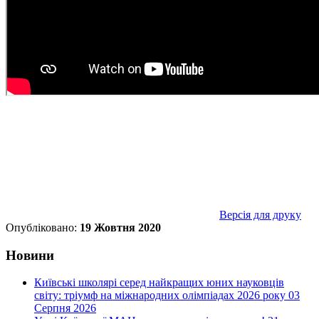
Версія для друку
Опубліковано:
19 Жовтня 2020
Новини
Київські школярі серед найкращих юних науковців
світу: тріумф на міжнародних олімпіадах 2026 року
03
Серпня 2026