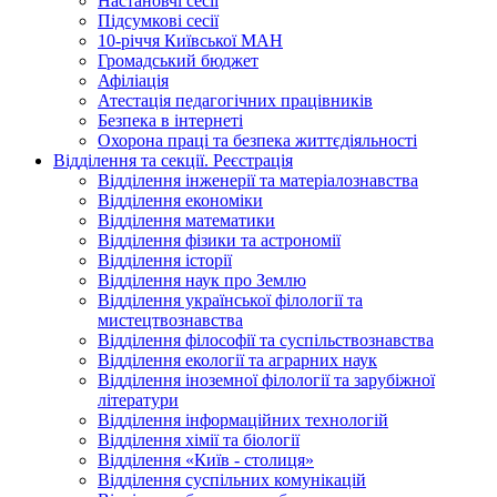
Настановчі сесії
Підсумкові сесії
10-річчя Київської МАН
Громадський бюджет
Афіліація
Атестація педагогічних працівників
Безпека в інтернеті
Охорона праці та безпека життєдіяльності
Відділення та секції. Реєстрація
Відділення інженерії та матеріалознавства
Відділення економіки
Відділення математики
Відділення фізики та астрономії
Відділення історії
Відділення наук про Землю
Відділення української філології та
мистецтвознавства
Відділення філософії та суспільствознавства
Відділення екології та аграрних наук
Відділення іноземної філології та зарубіжної
літератури
Відділення інформаційних технологій
Відділення хімії та біології
Відділення «Київ - столиця»
Відділення суспільних комунікацій