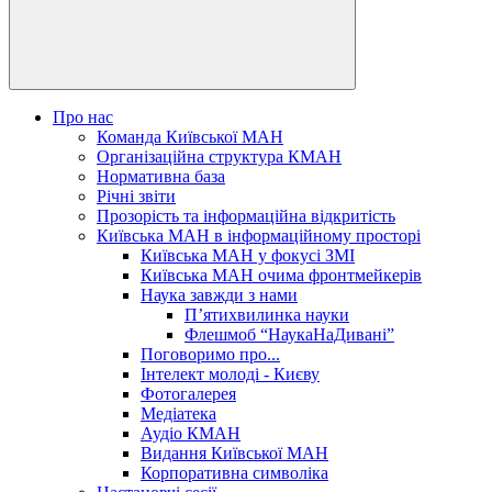
Про нас
Команда Київської МАН
Організаційна структура КМАН
Нормативна база
Річні звіти
Прозорість та інформаційна відкритість
Київська МАН в інформаційному просторі
Київська МАН у фокусі ЗМІ
Київська МАН очима фронтмейкерів
Наука завжди з нами
П’ятихвилинка науки
Флешмоб “НаукаНаДивані”
Поговоримо про...
Інтелект молоді - Києву
Фотогалерея
Медіатека
Аудіо КМАН
Видання Київської МАН
Корпоративна символіка