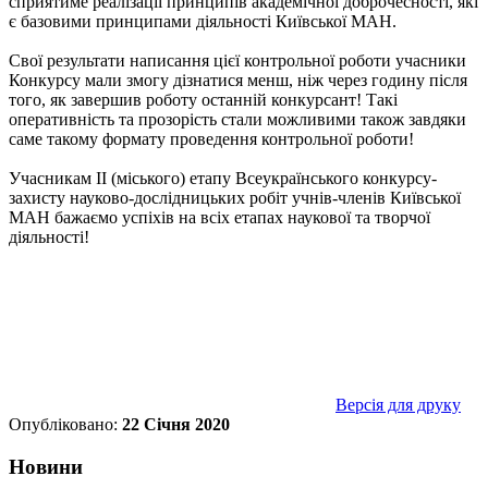
сприятиме реалізації принципів академічної доброчесності, які
є базовими принципами діяльності Київської МАН.
Свої результати написання цієї контрольної роботи учасники
Конкурсу мали змогу дізнатися менш, ніж через годину після
того, як завершив роботу останній конкурсант! Такі
оперативність та прозорість стали можливими також завдяки
саме такому формату проведення контрольної роботи!
Учасникам ІІ (міського) етапу Всеукраїнського конкурсу-
захисту науково-дослідницьких робіт учнів-членів Київської
МАН бажаємо успіхів на всіх етапах наукової та творчої
діяльності!
Версія для друку
Опубліковано:
22 Січня 2020
Новини