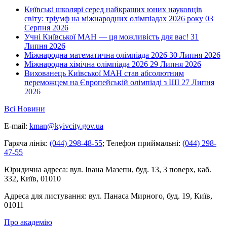
Київські школярі серед найкращих юних науковців
світу: тріумф на міжнародних олімпіадах 2026 року
03
Серпня 2026
Учні Київської МАН — ця можливість для вас!
31
Липня 2026
Міжнародна математична олімпіада 2026
30 Липня 2026
Міжнародна хімічна олімпіада 2026
29 Липня 2026
Вихованець Київської МАН став абсолютним
переможцем на Європейській олімпіаді з ШІ
27 Липня
2026
Всі Новини
E-mail:
kman@kyivcity.gov.ua
Гаряча лінія:
(044) 298-48-55
;
Телефон приймальні:
(044) 298-
47-55
Юридична адреса:
вул. Івана Мазепи, буд. 13, 3 поверх, каб.
332, Київ, 01010
Адреса для листування:
вул. Панаса Мирного, буд. 19, Київ,
01011
Про академію