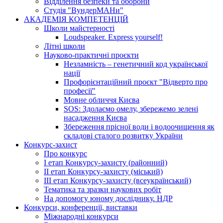
Відділення безпеки та оборони
Студія "ВундерМАНи"
АКАДЕМІЯ КОМПЕТЕНЦІЙ
Школи майстерності
Loudspeaker. Express yourself!
Літні школи
Науково-практичні проєкти
Незламність – генетичний код української
нації
Профорієнтаційний проєкт "Відверто про
професії"
Мовне обличчя Києва
SOS: Здолаємо омелу, збережемо зелені
насадження Києва
Збереження прісної води і водоочищення як
складові сталого розвитку України
Конкурс-захист
Про конкурс
І етап Конкурсу-захисту (районний)
ІІ етап Конкурсу-захисту (міський)
ІІІ етап Конкурсу-захисту (всеукраїнський)
Тематика та зразки наукових робіт
На допомогу юному досліднику. НДР
Конкурси, конференції, виставки
Міжнародні конкурси