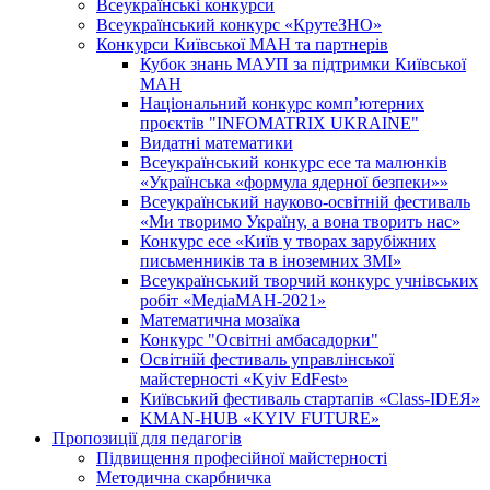
Всеукраїнські конкурси
Всеукраїнський конкурс «КрутеЗНО»
Конкурси Київської МАН та партнерів
Кубок знань МАУП за підтримки Київської
МАН
Національний конкурс комп’ютерних
проєктів "INFOMATRIX UKRAINE"
Видатні математики
Всеукраїнський конкурс есе та малюнків
«Українська «формула ядерної безпеки»»
Всеукраїнський науково-освітній фестиваль
«Ми творимо Україну, а вона творить нас»
Конкурс есе «Київ у творах зарубіжних
письменників та в іноземних ЗМІ»
Всеукраїнський творчий конкурс учнівських
робіт «МедіаМАН-2021»
Математична мозаїка
Конкурс "Освітні амбасадорки"
Освітній фестиваль управлінської
майстерності «Kyiv EdFest»
Київський фестиваль стартапів «Class-IDEЯ»
KMAN-HUB «KYIV FUTURE»
Пропозиції для педагогів
Підвищення професійної майстерності
Методична скарбничка