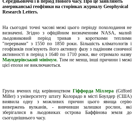
Середньовіччі і в період Нового часу. Про це заявляють
американські геофізики на сторінках журналу Geophysical
Research Letters.
На сьогодні точні часові межі цього періоду похолодання не
визначені. Згідно з офіційним визначенням NASA, малий
льодовиковий період тривав з короткими теплими
"перервами" з 1550 по 1850 роки. Більшість кліматологів і
геофізиків пов'язують його активну фазу з падінням сонячної
активності в період з 1640 по 1710 роки, яке отримало назву
Маундерівський мінімум
. Тим не менш, інші причини і межі
цієї епохи не виключаються.
Група вчених під керівництвом
Гіффорда Міллера
(Gifford
Miller) з університету штату Колорадо в місті Боулдер (США)
виявила одну з можливих причин цього явища серію
вивержень вулканів, - вивчивши залишки рослин, які
зберігалися в льодовиках острова Баффінова земля до
сьогоднішнього часу.