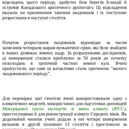
відкладень цього періоду, здобутих біля берегів Ісландії й
островів Канадського арктичного архіпелагу. Ці відкладення
вказали на припинення танення льодовиків і їх поступове
розростання в наступні століття.
Початок розростання льодовиків відповідає за часом
залягання чотирьом шарам вулканічної сірки, які були знайдені
в інших ділянках земних надр. За розрахунками дослідників,
ці виверження сталися приблизно за 50 років до початку
похолодань в тропічній частині земної кулі. Вчені
припустили, що саме ці катаклізми стали причиною "малого
льодовикового періоду".
Для перевірки цієї гіпотези вчені використовували одну з
кліматичних моделей, використаних для підготовки доповідей
Міжурядової групи експертів зі зміни клімату (IPCC)
,
пристосувавши її для реконструкції клімату Середніх віків. Як
додатковий чинник учені додали в неї чотири виверження
вулканів в другій половині 13 століття і простежили за