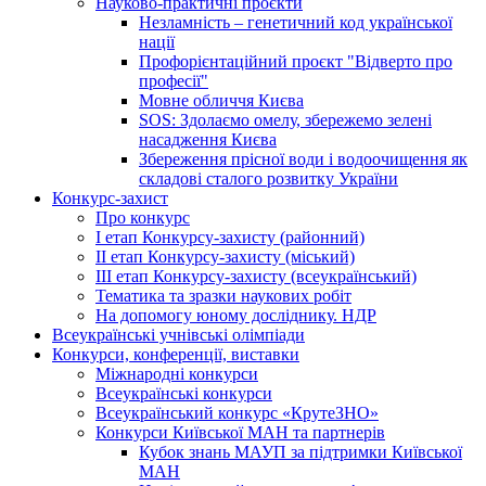
Науково-практичні проєкти
Незламність – генетичний код української
нації
Профорієнтаційний проєкт "Відверто про
професії"
Мовне обличчя Києва
SOS: Здолаємо омелу, збережемо зелені
насадження Києва
Збереження прісної води і водоочищення як
складові сталого розвитку України
Конкурс-захист
Про конкурс
І етап Конкурсу-захисту (районний)
ІІ етап Конкурсу-захисту (міський)
ІІІ етап Конкурсу-захисту (всеукраїнський)
Тематика та зразки наукових робіт
На допомогу юному досліднику. НДР
Всеукраїнські учнівські олімпіади
Конкурси, конференції, виставки
Міжнародні конкурси
Всеукраїнські конкурси
Всеукраїнський конкурс «КрутеЗНО»
Конкурси Київської МАН та партнерів
Кубок знань МАУП за підтримки Київської
МАН