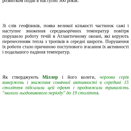
розвитком подій в наступні 500 років.
Зі слів геофізиків, поява великої кількості частинок сажі і
наступне зниження середньорічних температур повітря
порушило роботу течій в Атлантичному океані, які керують
перенесенням тепла з тропіків в середні широти. Порушення
їх роботи стало причиною поступового згасання їх активності
і подальшого падіння температур.
Як стверджують
Міллер
і його колеги,
чергова серія
вивержень і зниження сонячної активності в середині 15
століття підсилили цей ефект і продовжили тривалість
"малого льодовикового періоду" до 19 століття
.