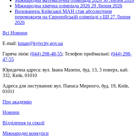
Міжнародна математична олімпіада 2026
30 Липня 2026
Міжнародна хімічна олімпіада 2026
29 Липня 2026
Вихованець Київської МАН став абсолютним
переможцем на Європейській олімпіаді з ШІ
27 Липня
2026
Всі Новини
E-mail:
kman@kyivcity.gov.ua
Гаряча лінія:
(044) 298-48-55
;
Телефон приймальні:
(044) 298-
47-55
Юридична адреса:
вул. Івана Мазепи, буд. 13, 3 поверх, каб.
332, Київ, 01010
Адреса для листування:
вул. Панаса Мирного, буд. 19, Київ,
01011
Про академію
Новини
Відділення та секції
Міжнародні конкурси