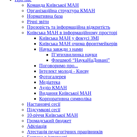
Команда Київської МАН
Організаційна структура КМАН
Нормативна база
Річні звіти
Прозорість та інформаційна відкритість
Київська МАН в інформаційному просторі
Київська МАН у фокусі ЗМІ
Київська МАН очима фронтмейкерів
Наука завжди з нами
П’ятихвилинка науки
Флешмоб “НаукаНаДивані”
Поговоримо про...
Інтелект молоді - Києву
Фотогалерея
Медіатека
Аудіо КМАН
Видання Київської МАН
Корпоративна символіка
Настановчі сесії
Підсумкові сесії
10-річчя Київської МАН
Громадський бюджет
Афіліація
Атестація педагогічних працівників