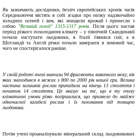
Як зазначають дослідники, безліч європейських хронік часів
Середньовіччя містять в собі згадки про низку надзвичайно
холодних осеней і зим, які знищили врожай і принесли з
собою
"Великий голод" 1315-1317 років
. Після цього настав
період різкого похолодання клімату – у північній Скандинавії
почали наступати льодовики, в Італії з'явився сніг, а в
Шотландії та Англії річки почали замерзати в зимовий час,
чого не спостерігалося раніше.
У своїй роботі вчені вивчили 94 фрагменти викопного моху, вік
яких знаходився в межах з 800 по 2000 рік нашої ери. Велика
частина залишків рослин припадала на кінець 13 століття і
початок 14 століття. Це вказує на те, що в ту епоху
кліматичні умови різко погіршилися, що призвело до майже
одночасної загибелі рослин і їх поховання під товщею
льодовика.
Потім учені проаналізували мінеральний склад льодовикових