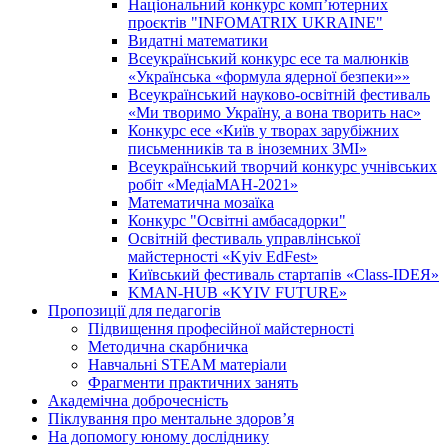
Національний конкурс комп’ютерних
проєктів "INFOMATRIX UKRAINE"
Видатні математики
Всеукраїнський конкурс есе та малюнків
«Українська «формула ядерної безпеки»»
Всеукраїнський науково-освітній фестиваль
«Ми творимо Україну, а вона творить нас»
Конкурс есе «Київ у творах зарубіжних
письменників та в іноземних ЗМІ»
Всеукраїнський творчий конкурс учнівських
робіт «МедіаМАН-2021»
Математична мозаїка
Конкурс "Освітні амбасадорки"
Освітній фестиваль управлінської
майстерності «Kyiv EdFest»
Київський фестиваль стартапів «Class-IDEЯ»
KMAN-HUB «KYIV FUTURE»
Пропозиції для педагогів
Підвищення професійної майстерності
Методична скарбничка
Навчальні STEAM матеріали
Фрагменти практичних занять
Академічна доброчесність
Піклування про ментальне здоровʼя
На допомогу юному досліднику