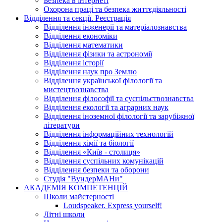
Безпека в інтернеті
Охорона праці та безпека життєдіяльності
Відділення та секції. Реєстрація
Відділення інженерії та матеріалознавства
Відділення економіки
Відділення математики
Відділення фізики та астрономії
Відділення історії
Відділення наук про Землю
Відділення української філології та
мистецтвознавства
Відділення філософії та суспільствознавства
Відділення екології та аграрних наук
Відділення іноземної філології та зарубіжної
літератури
Відділення інформаційних технологій
Відділення хімії та біології
Відділення «Київ - столиця»
Відділення суспільних комунікацій
Відділення безпеки та оборони
Студія "ВундерМАНи"
АКАДЕМІЯ КОМПЕТЕНЦІЙ
Школи майстерності
Loudspeaker. Express yourself!
Літні школи