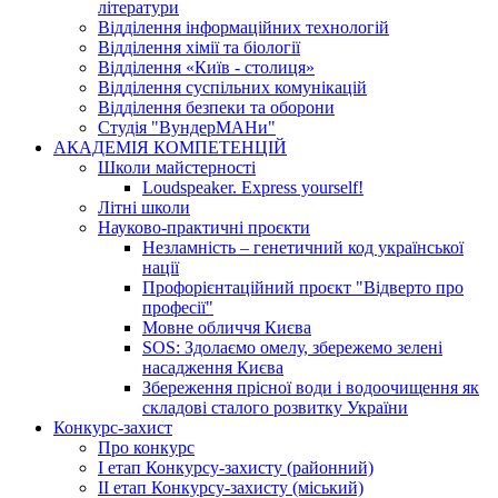
літератури
Відділення інформаційних технологій
Відділення хімії та біології
Відділення «Київ - столиця»
Відділення суспільних комунікацій
Відділення безпеки та оборони
Студія "ВундерМАНи"
АКАДЕМІЯ КОМПЕТЕНЦІЙ
Школи майстерності
Loudspeaker. Express yourself!
Літні школи
Науково-практичні проєкти
Незламність – генетичний код української
нації
Профорієнтаційний проєкт "Відверто про
професії"
Мовне обличчя Києва
SOS: Здолаємо омелу, збережемо зелені
насадження Києва
Збереження прісної води і водоочищення як
складові сталого розвитку України
Конкурс-захист
Про конкурс
І етап Конкурсу-захисту (районний)
ІІ етап Конкурсу-захисту (міський)