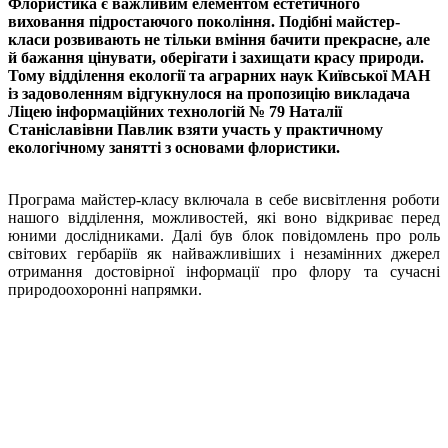
Флористика є важливим елементом естетичного
виховання підростаючого покоління. Подібні майстер-
класи розвивають не тільки вміння бачити прекрасне, але
й бажання цінувати, оберігати і захищати красу природи.
Тому відділення екології та аграрних наук Київської МАН
із задоволенням відгукнулося на пропозицію викладача
Ліцею інформаційних технологій № 79 Наталії
Станіславівни Павлик взяти участь у практичному
екологічному занятті з основами флористики.
Програма майстер-класу включала в себе висвітлення роботи
нашого відділення, можливостей, які воно відкриває перед
юними дослідниками. Далі був блок повідомлень про роль
світових гербаріїв як найважливіших і незамінних джерел
отримання достовірної інформації про флору та сучасні
природоохоронні напрямки.