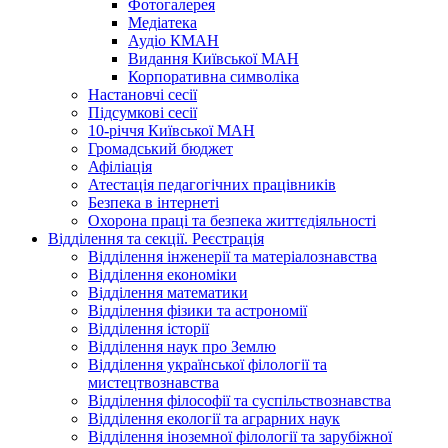
Фотогалерея
Медіатека
Аудіо КМАН
Видання Київської МАН
Корпоративна символіка
Настановчі сесії
Підсумкові сесії
10-річчя Київської МАН
Громадський бюджет
Афіліація
Атестація педагогічних працівників
Безпека в інтернеті
Охорона праці та безпека життєдіяльності
Відділення та секції. Реєстрація
Відділення інженерії та матеріалознавства
Відділення економіки
Відділення математики
Відділення фізики та астрономії
Відділення історії
Відділення наук про Землю
Відділення української філології та
мистецтвознавства
Відділення філософії та суспільствознавства
Відділення екології та аграрних наук
Відділення іноземної філології та зарубіжної