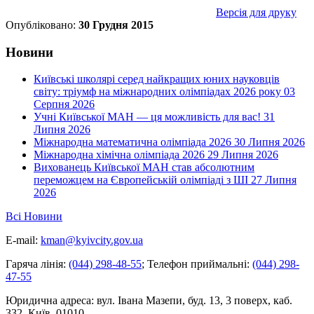
Версія для друку
Опубліковано:
30 Грудня 2015
Новини
Київські школярі серед найкращих юних науковців
світу: тріумф на міжнародних олімпіадах 2026 року
03
Серпня 2026
Учні Київської МАН — ця можливість для вас!
31
Липня 2026
Міжнародна математична олімпіада 2026
30 Липня 2026
Міжнародна хімічна олімпіада 2026
29 Липня 2026
Вихованець Київської МАН став абсолютним
переможцем на Європейській олімпіаді з ШІ
27 Липня
2026
Всі Новини
E-mail:
kman@kyivcity.gov.ua
Гаряча лінія:
(044) 298-48-55
;
Телефон приймальні:
(044) 298-
47-55
Юридична адреса:
вул. Івана Мазепи, буд. 13, 3 поверх, каб.
332, Київ, 01010