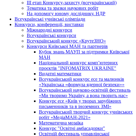
ІІІ етап Конкурсу-захисту (всеукраїнський)
Тематика та зразки наукових робіт
На допомогу юному досліднику. НДР
Всеукраїнські учнівські олімпіади
Конкурси, конференції, виставки
Міжнародні конкурси
Всеукраїнські конкурси
Всеукраїнський конкурс «КрутеЗНО»
Конкурси Київської МАН та партнерів
Кубок знань МАУП за підтримки Київської
МАН
Національний конкурс комп’ютерних
проєктів "INFOMATRIX UKRAINE"
Видатні математики
Всеукраїнський конкурс есе та малюнків
«Українська «формула ядерної безпеки»»
Всеукраїнський науково-освітній фестиваль
«Ми творимо Україну, а вона творить нас»
Конкурс есе «Київ у творах зарубіжних
письменників та в іноземних ЗМІ»
Всеукраїнський творчий конкурс учнівських
робіт «МедіаМАН-2021»
Математична мозаїка
Конкурс "Освітні амбасадорки"
Освітній фестиваль управлінської