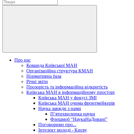
Про нас
Команда Київської МАН
Організаційна структура КМАН
Нормативна база
Річні звіти
Прозорість та інформаційна відкритість
Київська МАН в інформаційному просторі
Київська МАН у фокусі ЗМІ
Київська МАН очима фронтмейкерів
Наука завжди з нами
П’ятихвилинка науки
Флешмоб “НаукаНаДивані”
Поговоримо про...
Інтелект молоді - Києву