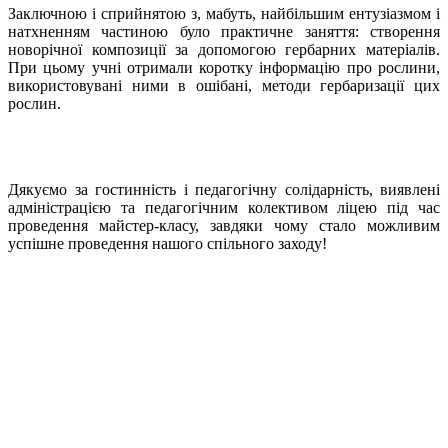
Заключною і сприйнятою з, мабуть, найбільшим ентузіазмом і
натхненням частиною було практичне заняття: створення
новорічної композиції за допомогою гербарних матеріалів.
При цьому учні отримали коротку інформацію про рослини,
використовувані ними в ошібані, методи гербаризації цих
рослин.
Дякуємо за гостинність і педагогічну солідарність, виявлені
адміністрацією та педагогічним колективом ліцею під час
проведення майстер-класу, завдяки чому стало можливим
успішне проведення нашого спільного заходу!