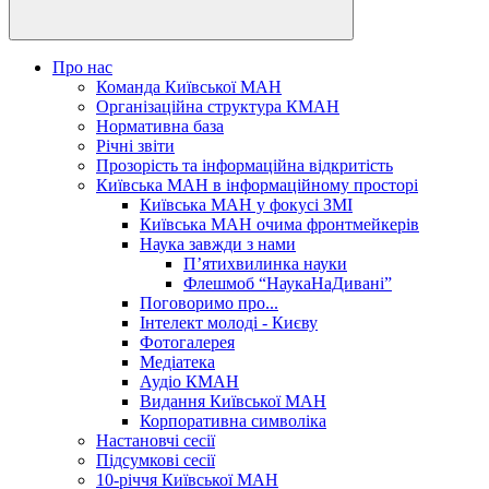
Про нас
Команда Київської МАН
Організаційна структура КМАН
Нормативна база
Річні звіти
Прозорість та інформаційна відкритість
Київська МАН в інформаційному просторі
Київська МАН у фокусі ЗМІ
Київська МАН очима фронтмейкерів
Наука завжди з нами
П’ятихвилинка науки
Флешмоб “НаукаНаДивані”
Поговоримо про...
Інтелект молоді - Києву
Фотогалерея
Медіатека
Аудіо КМАН
Видання Київської МАН
Корпоративна символіка
Настановчі сесії
Підсумкові сесії
10-річчя Київської МАН