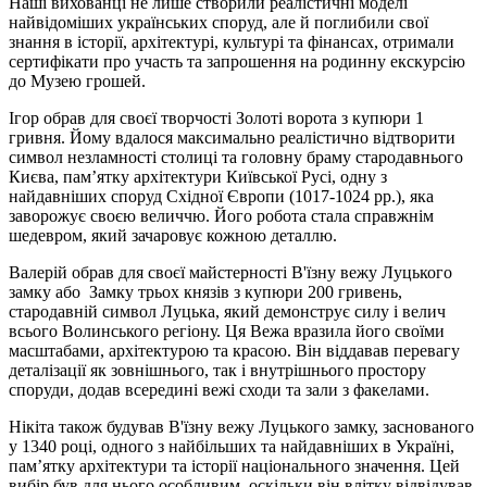
Наші вихованці не лише створили реалістичні моделі
найвідоміших українських споруд, але й поглибили свої
знання в історії, архітектурі, культурі та фінансах, отримали
сертифікати про участь та запрошення на родинну екскурсію
до Музею грошей.
Ігор обрав для своєї творчості Золоті ворота з купюри 1
гривня. Йому вдалося максимально реалістично відтворити
символ незламності столиці та головну браму стародавнього
Києва, пам’ятку архітектури Київської Русі, одну з
найдавніших споруд Східної Європи (1017-1024 рр.), яка
заворожує своєю величчю. Його робота стала справжнім
шедевром, який зачаровує кожною деталлю.
Валерій обрав для своєї майстерності В'їзну вежу Луцького
замку або Замку трьох князів з купюри 200 гривень,
стародавній символ Луцька, який демонструє силу і велич
всього Волинського регіону. Ця Вежа вразила його своїми
масштабами, архітектурою та красою. Він віддавав перевагу
деталізації як зовнішнього, так і внутрішнього простору
споруди, додав всередині вежі сходи та зали з факелами.
Нікіта також будував В'їзну вежу Луцького замку, заснованого
у 1340 році, одного з найбільших та найдавніших в Україні,
пам’ятку архітектури та історії національного значення. Цей
вибір був для нього особливим, оскільки він влітку відвідував