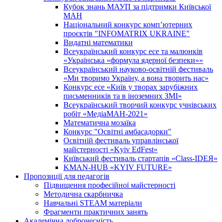
Кубок знань МАУП за підтримки Київської
МАН
Національний конкурс комп’ютерних
проєктів "INFOMATRIX UKRAINE"
Видатні математики
Всеукраїнський конкурс есе та малюнків
«Українська «формула ядерної безпеки»»
Всеукраїнський науково-освітній фестиваль
«Ми творимо Україну, а вона творить нас»
Конкурс есе «Київ у творах зарубіжних
письменників та в іноземних ЗМІ»
Всеукраїнський творчий конкурс учнівських
робіт «МедіаМАН-2021»
Математична мозаїка
Конкурс "Освітні амбасадорки"
Освітній фестиваль управлінської
майстерності «Kyiv EdFest»
Київський фестиваль стартапів «Class-IDEЯ»
KMAN-HUB «KYIV FUTURE»
Пропозиції для педагогів
Підвищення професійної майстерності
Методична скарбничка
Навчальні STEAM матеріали
Фрагменти практичних занять
Академічна доброчесність