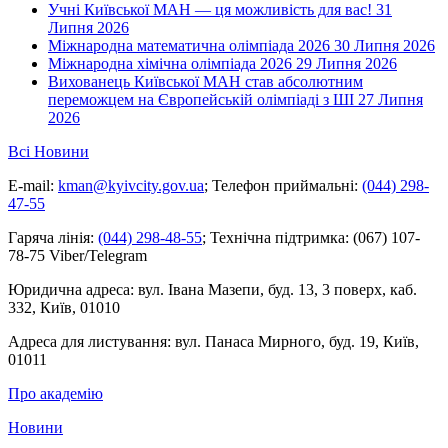
Учні Київської МАН — ця можливість для вас!
31
Липня 2026
Міжнародна математична олімпіада 2026
30 Липня 2026
Міжнародна хімічна олімпіада 2026
29 Липня 2026
Вихованець Київської МАН став абсолютним
переможцем на Європейській олімпіаді з ШІ
27 Липня
2026
Всі Новини
E-mail:
kman@kyivcity.gov.ua
;
Телефон приймальні:
(044) 298-
47-55
Гаряча лінія:
(044) 298-48-55
;
Технічна підтримка:
(067) 107-
78-75 Viber/Telegram
Юридична адреса:
вул. Івана Мазепи, буд. 13, 3 поверх, каб.
332, Київ, 01010
Адреса для листування:
вул. Панаса Мирного, буд. 19, Київ,
01011
Про академію
Новини