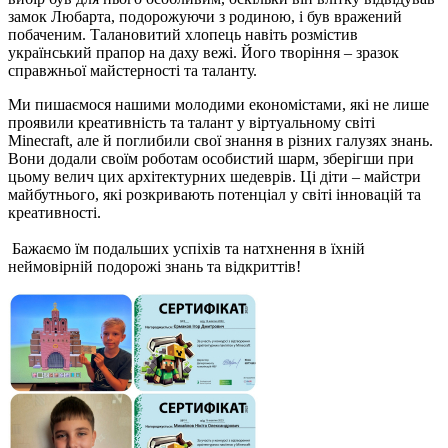
замок Любарта, подорожуючи з родиною, і був вражений
побаченим. Талановитий хлопець навіть розмістив
український прапор на даху вежі. Його творіння ‒ зразок
справжньої майстерності та таланту.
Ми пишаємося нашими молодими економістами, які не лише
проявили креативність та талант у віртуальному світі
Minecraft, але й поглибили свої знання в різних галузях знань.
Вони додали своїм роботам особистий шарм, зберігши при
цьому велич цих архітектурних шедеврів. Ці діти ‒ майстри
майбутнього, які розкривають потенціал у світі інновацій та
креативності.
Бажаємо їм подальших успіхів та натхнення в їхній
неймовірній подорожі знань та відкриттів!