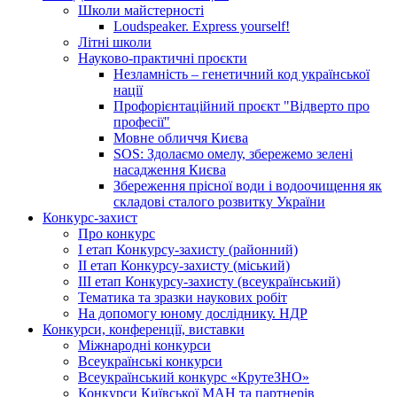
Школи майстерності
Loudspeaker. Express yourself!
Літні школи
Науково-практичні проєкти
Незламність – генетичний код української
нації
Профорієнтаційний проєкт "Відверто про
професії"
Мовне обличчя Києва
SOS: Здолаємо омелу, збережемо зелені
насадження Києва
Збереження прісної води і водоочищення як
складові сталого розвитку України
Конкурс-захист
Про конкурс
І етап Конкурсу-захисту (районний)
ІІ етап Конкурсу-захисту (міський)
ІІІ етап Конкурсу-захисту (всеукраїнський)
Тематика та зразки наукових робіт
На допомогу юному досліднику. НДР
Конкурси, конференції, виставки
Міжнародні конкурси
Всеукраїнські конкурси
Всеукраїнський конкурс «КрутеЗНО»
Конкурси Київської МАН та партнерів