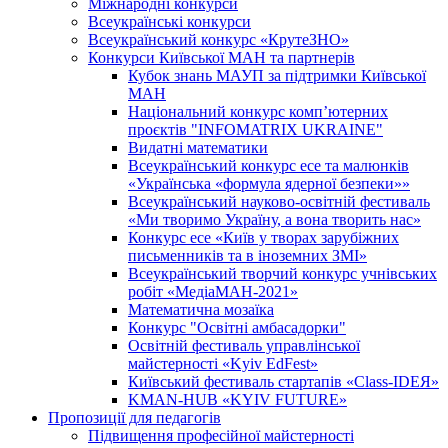
Міжнародні конкурси
Всеукраїнські конкурси
Всеукраїнський конкурс «КрутеЗНО»
Конкурси Київської МАН та партнерів
Кубок знань МАУП за підтримки Київської
МАН
Національний конкурс комп’ютерних
проєктів "INFOMATRIX UKRAINE"
Видатні математики
Всеукраїнський конкурс есе та малюнків
«Українська «формула ядерної безпеки»»
Всеукраїнський науково-освітній фестиваль
«Ми творимо Україну, а вона творить нас»
Конкурс есе «Київ у творах зарубіжних
письменників та в іноземних ЗМІ»
Всеукраїнський творчий конкурс учнівських
робіт «МедіаМАН-2021»
Математична мозаїка
Конкурс "Освітні амбасадорки"
Освітній фестиваль управлінської
майстерності «Kyiv EdFest»
Київський фестиваль стартапів «Class-IDEЯ»
KMAN-HUB «KYIV FUTURE»
Пропозиції для педагогів
Підвищення професійної майстерності