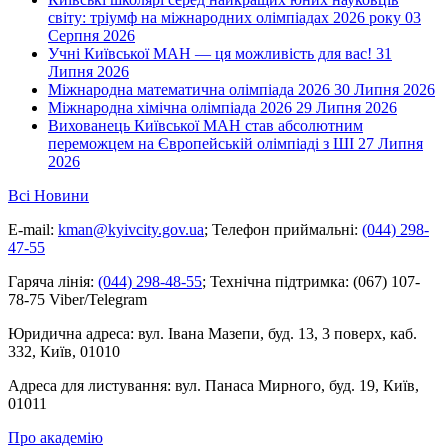
світу: тріумф на міжнародних олімпіадах 2026 року
03
Серпня 2026
Учні Київської МАН — ця можливість для вас!
31
Липня 2026
Міжнародна математична олімпіада 2026
30 Липня 2026
Міжнародна хімічна олімпіада 2026
29 Липня 2026
Вихованець Київської МАН став абсолютним
переможцем на Європейській олімпіаді з ШІ
27 Липня
2026
Всі Новини
E-mail:
kman@kyivcity.gov.ua
;
Телефон приймальні:
(044) 298-
47-55
Гаряча лінія:
(044) 298-48-55
;
Технічна підтримка:
(067) 107-
78-75 Viber/Telegram
Юридична адреса:
вул. Івана Мазепи, буд. 13, 3 поверх, каб.
332, Київ, 01010
Адреса для листування:
вул. Панаса Мирного, буд. 19, Київ,
01011
Про академію