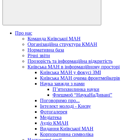
Про нас
Команда Київської МАН
Організаційна структура КМАН
Нормативна база
Річні звіти
Прозорість та інформаційна відкритість
Київська МАН в інформаційному просторі
Київська МАН у фокусі ЗМІ
Київська МАН очима фронтмейкерів
Наука завжди з нами
П’ятихвилинка науки
Флешмоб “НаукаНаДивані”
Поговоримо про...
Інтелект молоді - Києву
Фотогалерея
Медіатека
Аудіо КМАН
Видання Київської МАН
Корпоративна символіка
Настановчі сесії