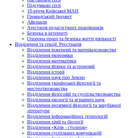
Підсумкові сесії
10-річчя Київської МАН
Громадський бюджет
Афіліація
Атестація педагогічних працівників
Безпека в інтернеті
Охорона праці та безпека життєдіяльності
Відділення та секції. Реєстрація
Відділення інженерії та матеріалознавства
Відділення економіки
Відділення математики
Відділення фізики та астрономії
Відділення історії
Відділення наук про Землю
Відділення української філології та
мистецтвознавства
Відділення філософії та суспільствознавства
Відділення екології та аграрних наук
Відділення іноземної філології та зарубіжної
літератури
Відділення інформаційних технологій
Відділення хімії та біології
Відділення «Київ - столиця»
Відділення суспільних комунікацій