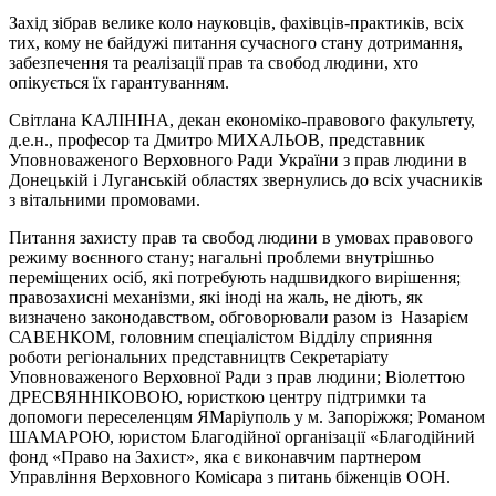
Захід зібрав велике коло науковців, фахівців-практиків, всіх
тих, кому не байдужі питання сучасного стану дотримання,
забезпечення та реалізації прав та свобод людини, хто
опікується їх гарантуванням.
Світлана КАЛІНІНА, декан економіко-правового факультету,
д.е.н., професор та Дмитро МИХАЛЬОВ, представник
Уповноваженого Верховного Ради України з прав людини в
Донецькій і Луганській областях звернулись до всіх учасників
з вітальними промовами.
Питання захисту прав та свобод людини в умовах правового
режиму воєнного стану; нагальні проблеми внутрішньо
переміщених осіб, які потребують надшвидкого вирішення;
правозахисні механізми, які іноді на жаль, не діють, як
визначено законодавством, обговорювали разом із Назарієм
САВЕНКОМ, головним спеціалістом Відділу сприяння
роботи регіональних представництв Секретаріату
Уповноваженого Верховної Ради з прав людини; Віолеттою
ДРЕСВЯННІКОВОЮ, юристкою центру підтримки та
допомоги переселенцям ЯМаріуполь у м. Запоріжжя; Романом
ШАМАРОЮ, юристом Благодійної організації «Благодійний
фонд «Право на Захист», яка є виконавчим партнером
Управління Верховного Комісара з питань біженців ООН.