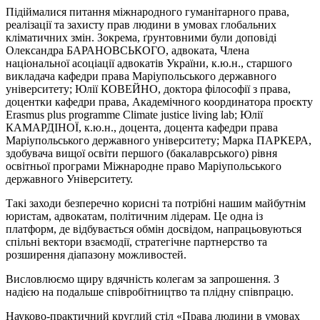
Підіймалися питання міжнародного гуманітарного права,
реалізації та захисту прав людини в умовах глобальних
кліматичних змін. Зокрема, ґрунтовними були доповіді
Олександра БАРАНОВСЬКОГО, адвоката, Члена
національної асоціації адвокатів України, к.ю.н., старшого
викладача кафедри права Маріупольського державного
університету; Юлії КОВЕЙНО, доктора філософії з права,
доцентки кафедри права, Академічного координатора проєкту
Erasmus plus programme Climate justice living lab; Юлії
КАМАРДІНОЇ, к.ю.н., доцента, доцента кафедри права
Маріупольського державного університету; Марка ПАРКЕРА,
здобувача вищої освіти першого (бакалаврського) рівня
освітньої програми Міжнародне право Маріупольського
державного Університету.
Такі заходи безперечно корисні та потрібні нашим майбутнім
юристам, адвокатам, політичним лідерам. Це одна із
платформ, де відбувається обмін досвідом, напрацьовуються
спільні вектори взаємодії, стратегічне партнерство та
розширення діапазону можливостей.
Висловлюємо щиру вдячність колегам за запрошення. З
надією на подальше співробітництво та плідну співпрацю.
Науково-практичний круглий стіл «Права людини в умовах