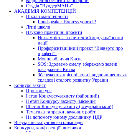
Відділення безпеки та оборони
Студія "ВундерМАНи"
АКАДЕМІЯ КОМПЕТЕНЦІЙ
Школи майстерності
Loudspeaker. Express yourself!
Літні школи
Науково-практичні проєкти
Незламність – генетичний код української
нації
Профорієнтаційний проєкт "Відверто про
професії"
Мовне обличчя Києва
SOS: Здолаємо омелу, збережемо зелені
насадження Києва
Збереження прісної води і водоочищення як
складові сталого розвитку України
Конкурс-захист
Про конкурс
І етап Конкурсу-захисту (районний)
ІІ етап Конкурсу-захисту (міський)
ІІІ етап Конкурсу-захисту (всеукраїнський)
Тематика та зразки наукових робіт
На допомогу юному досліднику. НДР
Всеукраїнські учнівські олімпіади
Конкурси, конференції, виставки