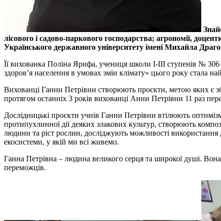
Знай
лісового і садово-паркового господарства; агрономії, доцен
Українського державного університету імені Михайла Драго
Її вихованка Поліна Ярифа, учениця школи І-III ступенів № 306
здоров’я населення в умовах змін клімату» цього року стала
Вихованці Ганни Петрівни створюють проєкти, метою яких є зб
протягом останніх 3 років вихованці Анни Петрівни 11 раз пер
Дослідницькі проєкти учнів Ганни Петрівни втілюють оптимізм 
протипухлинної дії деяких злакових культур, створюють композ
людини та ріст рослин, досліджують можливості використання д
екосистеми, у якій ми всі живемо.
Ганна Петрівна – людина великого серця та широкої душі. Вона 
переможців.