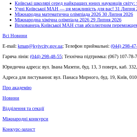
Київські школярі серед найкращих юних науковців світу:
Учні Київської МАН — ця можливість для вас!
31 Липня 
Міжнародна математична олімпіада 2026
30 Липня 2026
Міжнародна хімічна олімпіада 2026
29 Липня 2026
Вихованець Київської МАН став абсолютним переможцем 
Всі Новини
E-mail:
kman@kyivcity.gov.ua
;
Телефон приймальні:
(044) 298-47
Гаряча лінія:
(044) 298-48-55
;
Технічна підтримка:
(067) 107-78-7
Юридична адреса:
вул. Івана Мазепи, буд. 13, 3 поверх, каб. 332
Адреса для листування:
вул. Панаса Мирного, буд. 19, Київ, 010
Про академію
Новини
Відділення та секції
Міжнародні конкурси
Конкурс-захист