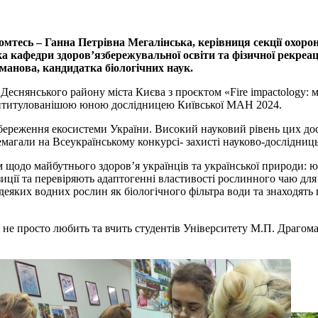
омтесь – Ганна Петрівна Мегалінська, керівниця секції охор
тка кафедри здоров’язбережувальної освіти та фізичної рекреац
манова, кандидатка біологічних наук.
 Деснянського району міста Києва з проєктом «Fire impactology:
 найтитулованішою юною дослідницею Київської МАН 2024.
ереження екосистеми України. Високий науковий рівень цих досл
емагали на Всеукраїнському конкурсі- захисті науково-дослідниц
щодо майбутнього здоров’я українців та української природи: юн
иції та перевіряють адаптогенні властивості рослинного чаю для
еяких водних рослин як біологічного фільтра води та знаходять
не просто любить та вчить студентів Університету М.П. Драгоман