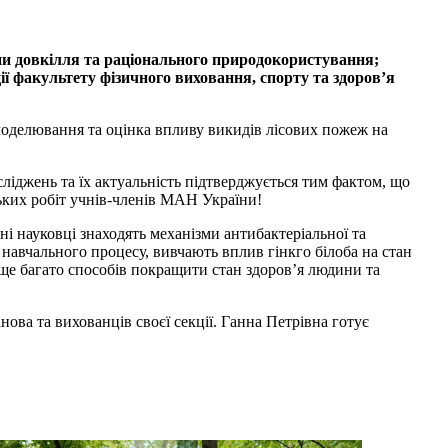
они довкілля та раціонального природокористування;
ії факультету фізичного виховання, спорту та здоров’я
 моделювання та оцінка впливу викидів лісових пожеж на
іджень та їх актуальність підтверджується тим фактом, що
ьких робіт учнів-членів МАН України!
і науковці знаходять механізми антибактеріальної та
 навчального процесу, вивчають вплив гінкго білоба на стан
 ще багато способів покращити стан здоров’я людини та
ова та вихованців своєї секції. Ганна Петрівна готує