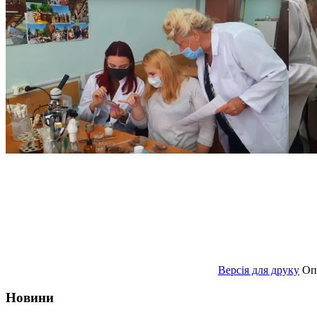
Версія для друку
Оп
Новини