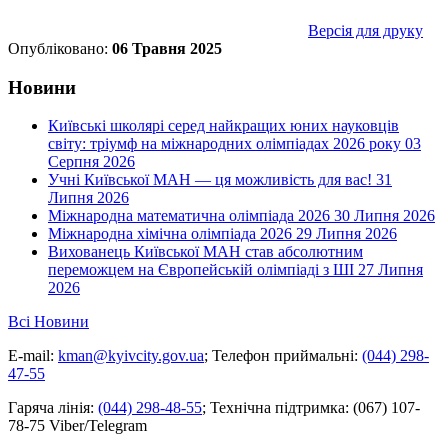
Версія для друку
Опубліковано:
06 Травня 2025
Новини
Київські школярі серед найкращих юних науковців
світу: тріумф на міжнародних олімпіадах 2026 року
03
Серпня 2026
Учні Київської МАН — ця можливість для вас!
31
Липня 2026
Міжнародна математична олімпіада 2026
30 Липня 2026
Міжнародна хімічна олімпіада 2026
29 Липня 2026
Вихованець Київської МАН став абсолютним
переможцем на Європейській олімпіаді з ШІ
27 Липня
2026
Всі Новини
E-mail:
kman@kyivcity.gov.ua
;
Телефон приймальні:
(044) 298-
47-55
Гаряча лінія:
(044) 298-48-55
;
Технічна підтримка:
(067) 107-
78-75 Viber/Telegram