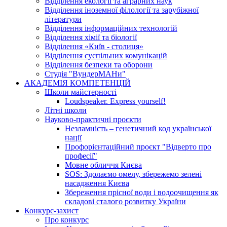
Відділення екології та аграрних наук
Відділення іноземної філології та зарубіжної
літератури
Відділення інформаційних технологій
Відділення хімії та біології
Відділення «Київ - столиця»
Відділення суспільних комунікацій
Відділення безпеки та оборони
Студія "ВундерМАНи"
АКАДЕМІЯ КОМПЕТЕНЦІЙ
Школи майстерності
Loudspeaker. Express yourself!
Літні школи
Науково-практичні проєкти
Незламність – генетичний код української
нації
Профорієнтаційний проєкт "Відверто про
професії"
Мовне обличчя Києва
SOS: Здолаємо омелу, збережемо зелені
насадження Києва
Збереження прісної води і водоочищення як
складові сталого розвитку України
Конкурс-захист
Про конкурс