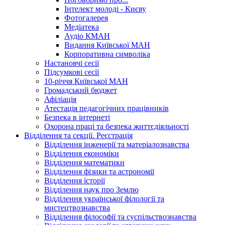
Інтелект молоді - Києву
Фотогалерея
Медіатека
Аудіо КМАН
Видання Київської МАН
Корпоративна символіка
Настановчі сесії
Підсумкові сесії
10-річчя Київської МАН
Громадський бюджет
Афіліація
Атестація педагогічних працівників
Безпека в інтернеті
Охорона праці та безпека життєдіяльності
Відділення та секції. Реєстрація
Відділення інженерії та матеріалознавства
Відділення економіки
Відділення математики
Відділення фізики та астрономії
Відділення історії
Відділення наук про Землю
Відділення української філології та
мистецтвознавства
Відділення філософії та суспільствознавства