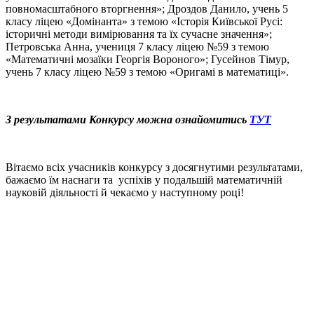
повномасштабного вторгнення»; Дроздов Данило, учень 5
класу ліцею «Домінанта» з темою «Історія Київської Русі:
історичні методи вимірювання та їх сучасне значення»;
Петровська Анна, учениця 7 класу ліцею №59 з темою
«Математичні мозаїки Георгія Вороного»; Гусейнов Тімур,
учень 7 класу ліцею №59 з темою «Оригамі в математиці».
З результатами Конкурсу можна ознайомитись
ТУТ
Вітаємо всіх учасників конкурсу з досягнутими результатами,
бажаємо їм наснаги та успіхів у подальшій математичній
науковій діяльності й чекаємо у наступному році!