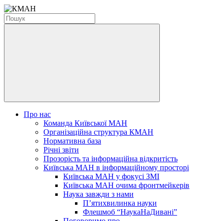
Про нас
Команда Київської МАН
Організаційна структура КМАН
Нормативна база
Річні звіти
Прозорість та інформаційна відкритість
Київська МАН в інформаційному просторі
Київська МАН у фокусі ЗМІ
Київська МАН очима фронтмейкерів
Наука завжди з нами
П’ятихвилинка науки
Флешмоб “НаукаНаДивані”
Поговоримо про...