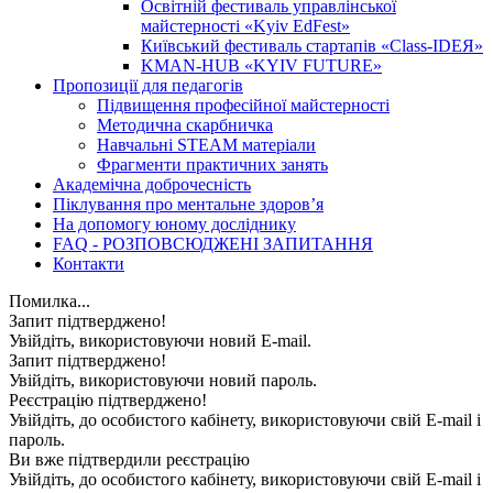
Освітній фестиваль управлінської
майстерності «Kyiv EdFest»
Київський фестиваль стартапів «Class-IDEЯ»
KMAN-HUB «KYIV FUTURE»
Пропозиції для педагогів
Підвищення професійної майстерності
Методична скарбничка
Навчальні STEAM матеріали
Фрагменти практичних занять
Академічна доброчесність
Піклування про ментальне здоровʼя
На допомогу юному досліднику
FAQ - РОЗПОВСЮДЖЕНІ ЗАПИТАННЯ
Контакти
Помилка...
Запит підтверджено!
Увійдіть, використовуючи новий E-mail.
Запит підтверджено!
Увійдіть, використовуючи новий пароль.
Реєстрацію підтверджено!
Увійдіть, до особистого кабінету, використовуючи свій E-mail і
пароль.
Ви вже підтвердили реєстрацію
Увійдіть, до особистого кабінету, використовуючи свій E-mail і