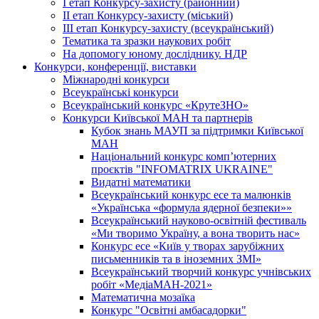
І етап Конкурсу-захисту (районний)
ІІ етап Конкурсу-захисту (міський)
ІІІ етап Конкурсу-захисту (всеукраїнський)
Тематика та зразки наукових робіт
На допомогу юному досліднику. НДР
Конкурси, конференції, виставки
Міжнародні конкурси
Всеукраїнські конкурси
Всеукраїнський конкурс «КрутеЗНО»
Конкурси Київської МАН та партнерів
Кубок знань МАУП за підтримки Київської
МАН
Національний конкурс комп’ютерних
проєктів "INFOMATRIX UKRAINE"
Видатні математики
Всеукраїнський конкурс есе та малюнків
«Українська «формула ядерної безпеки»»
Всеукраїнський науково-освітній фестиваль
«Ми творимо Україну, а вона творить нас»
Конкурс есе «Київ у творах зарубіжних
письменників та в іноземних ЗМІ»
Всеукраїнський творчий конкурс учнівських
робіт «МедіаМАН-2021»
Математична мозаїка
Конкурс "Освітні амбасадорки"