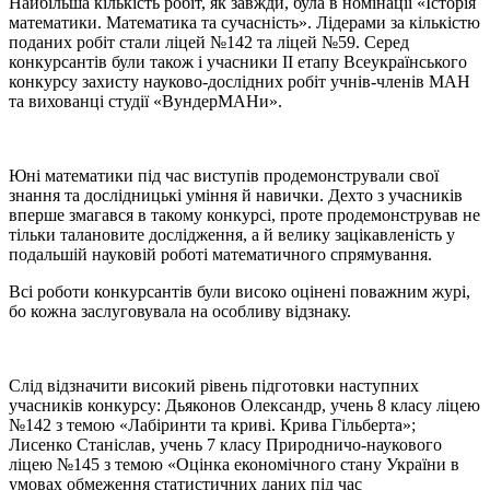
Найбільша кількість робіт, як завжди, була в номінації «Історія
математики. Математика та сучасність». Лідерами за кількістю
поданих робіт стали ліцей №142 та ліцей №59. Серед
конкурсантів були також і учасники II етапу Всеукраїнського
конкурсу захисту науково-дослідних робіт учнів-членів МАН
та вихованці студії «ВундерМАНи».
Юні математики під час виступів продемонстрували свої
знання та дослідницькі уміння й навички. Дехто з учасників
вперше змагався в такому конкурсі, проте продемонстрував не
тільки талановите дослідження, а й велику зацікавленість у
подальшій науковій роботі математичного спрямування.
Всі роботи конкурсантів були високо оцінені поважним журі,
бо кожна заслуговувала на особливу відзнаку.
Слід відзначити високий рівень підготовки наступних
учасників конкурсу: Дьяконов Олександр, учень 8 класу ліцею
№142 з темою «Лабіринти та криві. Крива Гільберта»;
Лисенко Станіслав, учень 7 класу Природничо-наукового
ліцею №145 з темою «Оцінка економічного стану України в
умовах обмеження статистичних даних під час