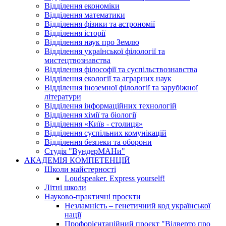
Відділення економіки
Відділення математики
Відділення фізики та астрономії
Відділення історії
Відділення наук про Землю
Відділення української філології та
мистецтвознавства
Відділення філософії та суспільствознавства
Відділення екології та аграрних наук
Відділення іноземної філології та зарубіжної
літератури
Відділення інформаційних технологій
Відділення хімії та біології
Відділення «Київ - столиця»
Відділення суспільних комунікацій
Відділення безпеки та оборони
Студія "ВундерМАНи"
АКАДЕМІЯ КОМПЕТЕНЦІЙ
Школи майстерності
Loudspeaker. Express yourself!
Літні школи
Науково-практичні проєкти
Незламність – генетичний код української
нації
Профорієнтаційний проєкт "Відверто про