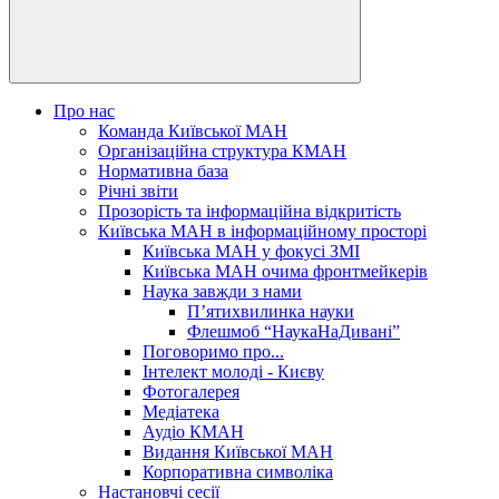
Про нас
Команда Київської МАН
Організаційна структура КМАН
Нормативна база
Річні звіти
Прозорість та інформаційна відкритість
Київська МАН в інформаційному просторі
Київська МАН у фокусі ЗМІ
Київська МАН очима фронтмейкерів
Наука завжди з нами
П’ятихвилинка науки
Флешмоб “НаукаНаДивані”
Поговоримо про...
Інтелект молоді - Києву
Фотогалерея
Медіатека
Аудіо КМАН
Видання Київської МАН
Корпоративна символіка
Настановчі сесії