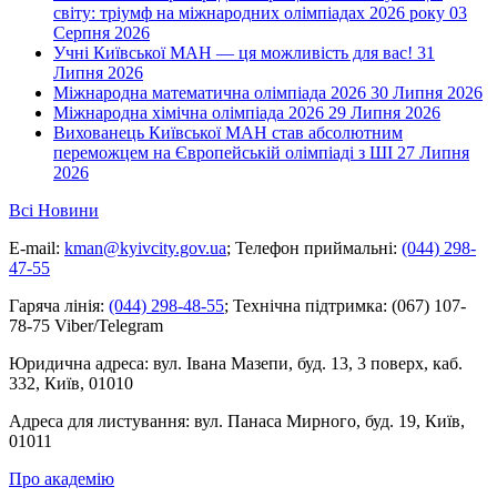
світу: тріумф на міжнародних олімпіадах 2026 року
03
Серпня 2026
Учні Київської МАН — ця можливість для вас!
31
Липня 2026
Міжнародна математична олімпіада 2026
30 Липня 2026
Міжнародна хімічна олімпіада 2026
29 Липня 2026
Вихованець Київської МАН став абсолютним
переможцем на Європейській олімпіаді з ШІ
27 Липня
2026
Всі Новини
E-mail:
kman@kyivcity.gov.ua
;
Телефон приймальні:
(044) 298-
47-55
Гаряча лінія:
(044) 298-48-55
;
Технічна підтримка:
(067) 107-
78-75 Viber/Telegram
Юридична адреса:
вул. Івана Мазепи, буд. 13, 3 поверх, каб.
332, Київ, 01010
Адреса для листування:
вул. Панаса Мирного, буд. 19, Київ,
01011
Про академію