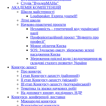
Студія "ВундерМАНи"
АКАДЕМІЯ КОМПЕТЕНЦІЙ
Школи майстерності
Loudspeaker. Express yourself!
Літні школи
Науково-практичні проєкти
Незламність – генетичний код української
нації
Профорієнтаційний проєкт "Відверто про
професії"
Мовне обличчя Києва
SOS: Здолаємо омелу, збережемо зелені
насадження Києва
Збереження прісної води і водоочищення як
складові сталого розвитку України
Конкурс-захист
Про конкурс
І етап Конкурсу-захисту (районний)
ІІ етап Конкурсу-захисту (міський)
ІІІ етап Конкурсу-захисту (всеукраїнський)
Тематика та зразки наукових робіт
На допомогу юному досліднику. НДР
Конкурси, конференції, виставки
Міжнародні конкурси
Всеукраїнські конкурси