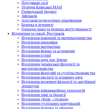
Підсумкові сесії
10-річчя Київської МАН
Громадський бюджет
Афіліація
Атестація педагогічних працівників
Безпека в інтернеті
Охорона праці та безпека життєдіяльності
Відділення та секції. Реєстрація
Відділення інженерії та матеріалознавства
Відділення економіки
Відділення математики
Відділення фізики та астрономії
Відділення історії
Відділення наук про Землю
Відділення української філології та
мистецтвознавства
Відділення філософії та суспільствознавства
Відділення екології та аграрних наук
Відділення іноземної філології та зарубіжної
літератури
Відділення інформаційних технологій
Відділення хімії та біології
Відділення «Київ - столиця»
Відділення суспільних комунікацій
Відділення безпеки та оборони