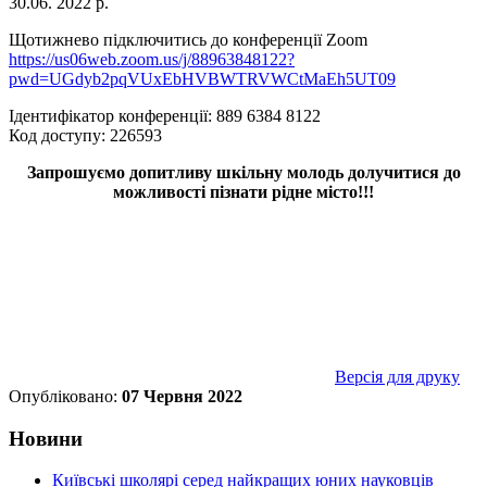
30.06. 2022 р.
Щотижнево підключитись до конференції Zoom
https://us06web.zoom.us/j/88963848122?
pwd=UGdyb2pqVUxEbHVBWTRVWCtMaEh5UT09
Ідентифікатор конференції: 889 6384 8122
Код доступу: 226593
Запрошуємо допитливу шкільну молодь долучитися до
можливості пізнати рідне місто!!!
Версія для друку
Опубліковано:
07 Червня 2022
Новини
Київські школярі серед найкращих юних науковців