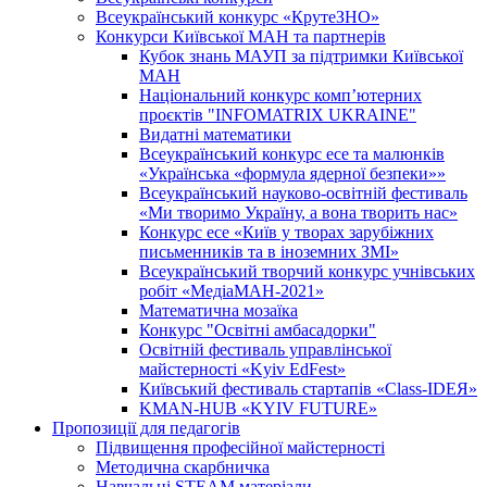
Всеукраїнський конкурс «КрутеЗНО»
Конкурси Київської МАН та партнерів
Кубок знань МАУП за підтримки Київської
МАН
Національний конкурс комп’ютерних
проєктів "INFOMATRIX UKRAINE"
Видатні математики
Всеукраїнський конкурс есе та малюнків
«Українська «формула ядерної безпеки»»
Всеукраїнський науково-освітній фестиваль
«Ми творимо Україну, а вона творить нас»
Конкурс есе «Київ у творах зарубіжних
письменників та в іноземних ЗМІ»
Всеукраїнський творчий конкурс учнівських
робіт «МедіаМАН-2021»
Математична мозаїка
Конкурс "Освітні амбасадорки"
Освітній фестиваль управлінської
майстерності «Kyiv EdFest»
Київський фестиваль стартапів «Class-IDEЯ»
KMAN-HUB «KYIV FUTURE»
Пропозиції для педагогів
Підвищення професійної майстерності
Методична скарбничка
Навчальні STEAM матеріали