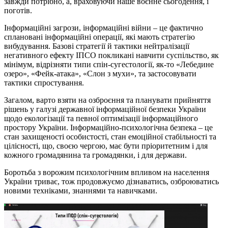
завжди потрібно, а, враховуючи наше воєнне сьогодення, і
поготів.
Інформаційні загрози, інформаційні війни – це фактично
сплановані інформаційні операції, які мають стратегію
вибудування. Базові стратегії й тактики нейтралізації
негативного ефекту ІПСО покликані навчити суспільство, як
мінімум, відрізняти типи спін-сугестології, як-то «Лебедине
озеро», «Фейк-атака», «Слон з мухи», та застосовувати
тактики спростування.
Загалом, варто взяти на озброєння та планувати прийняття
рішень у галузі державної інформаційної безпеки України
щодо екологізації та певної оптимізації інформаційного
простору України. Інформаційно-психологічна безпека – це
стан захищеності особистості, стан емоційної стабільності та
цілісності, що, своєю чергою, має бути пріоритетним і для
кожного громадянина та громадянки, і для держави.
Боротьба з ворожим психологічним впливом на населення
України триває, тож продовжуємо дізнаватись, озброюватись
новими техніками, знаннями та навичками.