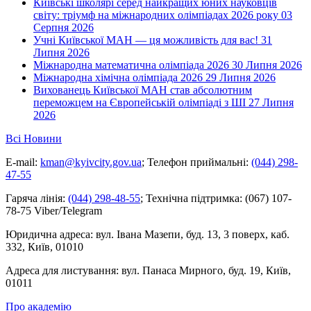
Київські школярі серед найкращих юних науковців
світу: тріумф на міжнародних олімпіадах 2026 року
03
Серпня 2026
Учні Київської МАН — ця можливість для вас!
31
Липня 2026
Міжнародна математична олімпіада 2026
30 Липня 2026
Міжнародна хімічна олімпіада 2026
29 Липня 2026
Вихованець Київської МАН став абсолютним
переможцем на Європейській олімпіаді з ШІ
27 Липня
2026
Всі Новини
E-mail:
kman@kyivcity.gov.ua
;
Телефон приймальні:
(044) 298-
47-55
Гаряча лінія:
(044) 298-48-55
;
Технічна підтримка:
(067) 107-
78-75 Viber/Telegram
Юридична адреса:
вул. Івана Мазепи, буд. 13, 3 поверх, каб.
332, Київ, 01010
Адреса для листування:
вул. Панаса Мирного, буд. 19, Київ,
01011
Про академію