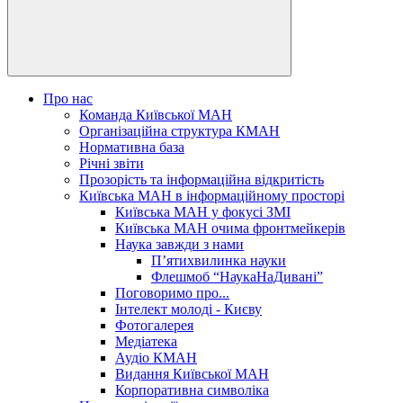
Про нас
Команда Київської МАН
Організаційна структура КМАН
Нормативна база
Річні звіти
Прозорість та інформаційна відкритість
Київська МАН в інформаційному просторі
Київська МАН у фокусі ЗМІ
Київська МАН очима фронтмейкерів
Наука завжди з нами
П’ятихвилинка науки
Флешмоб “НаукаНаДивані”
Поговоримо про...
Інтелект молоді - Києву
Фотогалерея
Медіатека
Аудіо КМАН
Видання Київської МАН
Корпоративна символіка