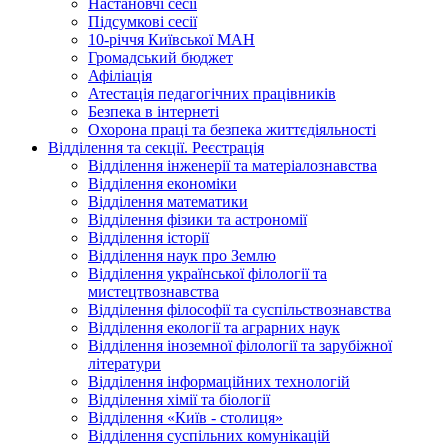
Настановчі сесії
Підсумкові сесії
10-річчя Київської МАН
Громадський бюджет
Афіліація
Атестація педагогічних працівників
Безпека в інтернеті
Охорона праці та безпека життєдіяльності
Відділення та секції. Реєстрація
Відділення інженерії та матеріалознавства
Відділення економіки
Відділення математики
Відділення фізики та астрономії
Відділення історії
Відділення наук про Землю
Відділення української філології та
мистецтвознавства
Відділення філософії та суспільствознавства
Відділення екології та аграрних наук
Відділення іноземної філології та зарубіжної
літератури
Відділення інформаційних технологій
Відділення хімії та біології
Відділення «Київ - столиця»
Відділення суспільних комунікацій