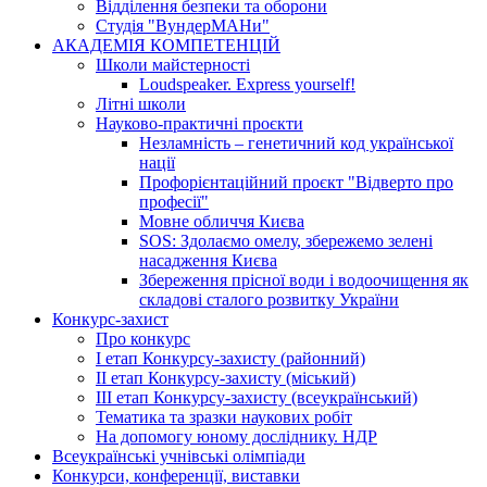
Відділення безпеки та оборони
Студія "ВундерМАНи"
АКАДЕМІЯ КОМПЕТЕНЦІЙ
Школи майстерності
Loudspeaker. Express yourself!
Літні школи
Науково-практичні проєкти
Незламність – генетичний код української
нації
Профорієнтаційний проєкт "Відверто про
професії"
Мовне обличчя Києва
SOS: Здолаємо омелу, збережемо зелені
насадження Києва
Збереження прісної води і водоочищення як
складові сталого розвитку України
Конкурс-захист
Про конкурс
І етап Конкурсу-захисту (районний)
ІІ етап Конкурсу-захисту (міський)
ІІІ етап Конкурсу-захисту (всеукраїнський)
Тематика та зразки наукових робіт
На допомогу юному досліднику. НДР
Всеукраїнські учнівські олімпіади
Конкурси, конференції, виставки