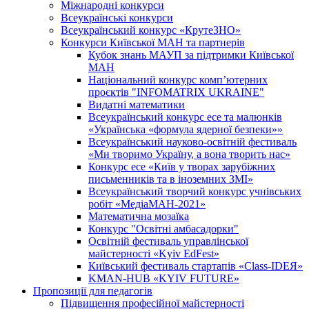
Міжнародні конкурси
Всеукраїнські конкурси
Всеукраїнський конкурс «КрутеЗНО»
Конкурси Київської МАН та партнерів
Кубок знань МАУП за підтримки Київської
МАН
Національний конкурс комп’ютерних
проєктів "INFOMATRIX UKRAINE"
Видатні математики
Всеукраїнський конкурс есе та малюнків
«Українська «формула ядерної безпеки»»
Всеукраїнський науково-освітній фестиваль
«Ми творимо Україну, а вона творить нас»
Конкурс есе «Київ у творах зарубіжних
письменників та в іноземних ЗМІ»
Всеукраїнський творчий конкурс учнівських
робіт «МедіаМАН-2021»
Математична мозаїка
Конкурс "Освітні амбасадорки"
Освітній фестиваль управлінської
майстерності «Kyiv EdFest»
Київський фестиваль стартапів «Class-IDEЯ»
KMAN-HUB «KYIV FUTURE»
Пропозиції для педагогів
Підвищення професійної майстерності