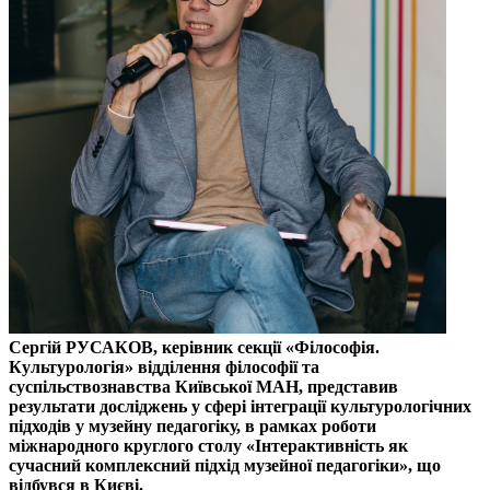
Сергій РУСАКОВ, керівник секції «Філософія.
Культурологія» відділення філософії та
суспільствознавства Київської МАН, представив
результати досліджень у сфері інтеграції культурологічних
підходів у музейну педагогіку, в рамках роботи
міжнародного круглого столу «Інтерактивність як
сучасний комплексний підхід музейної педагогіки», що
відбувся в Києві.