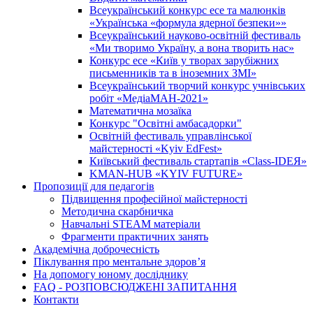
Всеукраїнський конкурс есе та малюнків
«Українська «формула ядерної безпеки»»
Всеукраїнський науково-освітній фестиваль
«Ми творимо Україну, а вона творить нас»
Конкурс есе «Київ у творах зарубіжних
письменників та в іноземних ЗМІ»
Всеукраїнський творчий конкурс учнівських
робіт «МедіаМАН-2021»
Математична мозаїка
Конкурс "Освітні амбасадорки"
Освітній фестиваль управлінської
майстерності «Kyiv EdFest»
Київський фестиваль стартапів «Class-IDEЯ»
KMAN-HUB «KYIV FUTURE»
Пропозиції для педагогів
Підвищення професійної майстерності
Методична скарбничка
Навчальні STEAM матеріали
Фрагменти практичних занять
Академічна доброчесність
Піклування про ментальне здоровʼя
На допомогу юному досліднику
FAQ - РОЗПОВСЮДЖЕНІ ЗАПИТАННЯ
Контакти