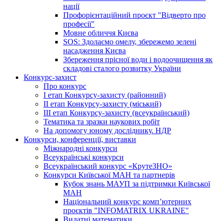
нації
Профорієнтаційний проєкт "Відверто про
професії"
Мовне обличчя Києва
SOS: Здолаємо омелу, збережемо зелені
насадження Києва
Збереження прісної води і водоочищення як
складові сталого розвитку України
Конкурс-захист
Про конкурс
І етап Конкурсу-захисту (районний)
ІІ етап Конкурсу-захисту (міський)
ІІІ етап Конкурсу-захисту (всеукраїнський)
Тематика та зразки наукових робіт
На допомогу юному досліднику. НДР
Конкурси, конференції, виставки
Міжнародні конкурси
Всеукраїнські конкурси
Всеукраїнський конкурс «КрутеЗНО»
Конкурси Київської МАН та партнерів
Кубок знань МАУП за підтримки Київської
МАН
Національний конкурс комп’ютерних
проєктів "INFOMATRIX UKRAINE"
Видатні математики