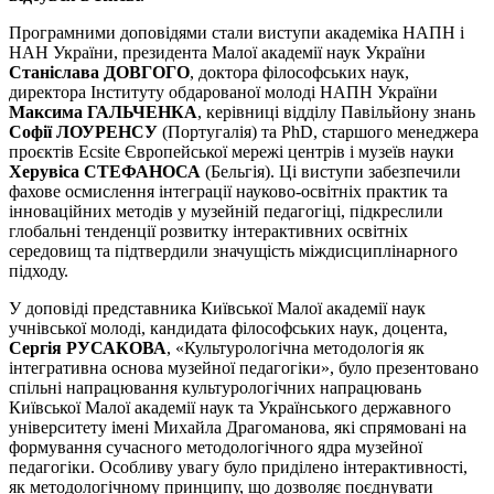
Програмними доповідями стали виступи академіка НАПН і
НАН України, президента Малої академії наук України
Станіслава ДОВГОГО
, доктора філософських наук,
директора Інституту обдарованої молоді НАПН України
Максима ГАЛЬЧЕНКА
, керівниці відділу Павільйону знань
Софії ЛОУРЕНСУ
(Португалія) та PhD, старшого менеджера
проєктів Ecsite Європейської мережі центрів і музеїв науки
Херувіса
СТЕФАНОСА
(Бельгія). Ці виступи забезпечили
фахове осмислення інтеграції науково-освітніх практик та
інноваційних методів у музейній педагогіці, підкреслили
глобальні тенденції розвитку інтерактивних освітніх
середовищ та підтвердили значущість міждисциплінарного
підходу.
У доповіді представника Київської Малої академії наук
учнівської молоді, кандидата філософських наук, доцента,
Сергія РУСАКОВА
, «Культурологічна методологія як
інтегративна основа музейної педагогіки», було презентовано
спільні напрацювання культурологічних напрацювань
Київської Малої академії наук та Українського державного
університету імені Михайла Драгоманова, які спрямовані на
формування сучасного методологічного ядра музейної
педагогіки. Особливу увагу було приділено інтерактивності,
як методологічному принципу, що дозволяє поєднувати