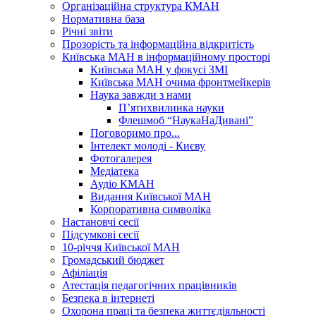
Організаційна структура КМАН
Нормативна база
Річні звіти
Прозорість та інформаційна відкритість
Київська МАН в інформаційному просторі
Київська МАН у фокусі ЗМІ
Київська МАН очима фронтмейкерів
Наука завжди з нами
П’ятихвилинка науки
Флешмоб “НаукаНаДивані”
Поговоримо про...
Інтелект молоді - Києву
Фотогалерея
Медіатека
Аудіо КМАН
Видання Київської МАН
Корпоративна символіка
Настановчі сесії
Підсумкові сесії
10-річчя Київської МАН
Громадський бюджет
Афіліація
Атестація педагогічних працівників
Безпека в інтернеті
Охорона праці та безпека життєдіяльності