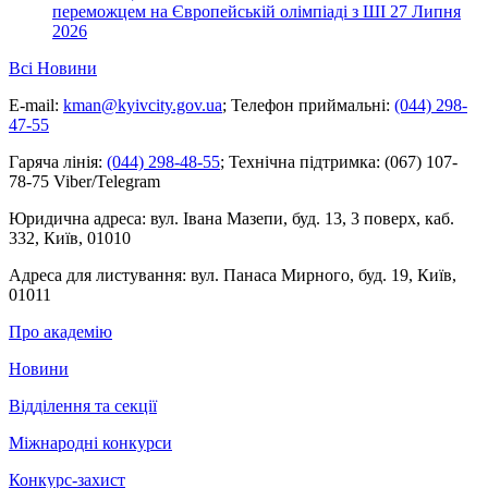
переможцем на Європейській олімпіаді з ШІ
27 Липня
2026
Всі Новини
E-mail:
kman@kyivcity.gov.ua
;
Телефон приймальні:
(044) 298-
47-55
Гаряча лінія:
(044) 298-48-55
;
Технічна підтримка:
(067) 107-
78-75 Viber/Telegram
Юридична адреса:
вул. Івана Мазепи, буд. 13, 3 поверх, каб.
332, Київ, 01010
Адреса для листування:
вул. Панаса Мирного, буд. 19, Київ,
01011
Про академію
Новини
Відділення та секції
Міжнародні конкурси
Конкурс-захист