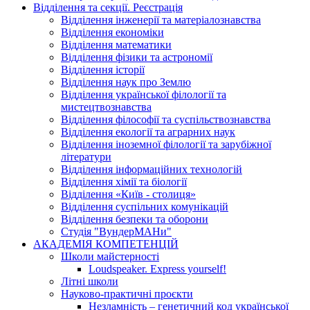
Відділення та секції. Реєстрація
Відділення інженерії та матеріалознавства
Відділення економіки
Відділення математики
Відділення фізики та астрономії
Відділення історії
Відділення наук про Землю
Відділення української філології та
мистецтвознавства
Відділення філософії та суспільствознавства
Відділення екології та аграрних наук
Відділення іноземної філології та зарубіжної
літератури
Відділення інформаційних технологій
Відділення хімії та біології
Відділення «Київ - столиця»
Відділення суспільних комунікацій
Відділення безпеки та оборони
Студія "ВундерМАНи"
АКАДЕМІЯ КОМПЕТЕНЦІЙ
Школи майстерності
Loudspeaker. Express yourself!
Літні школи
Науково-практичні проєкти
Незламність – генетичний код української