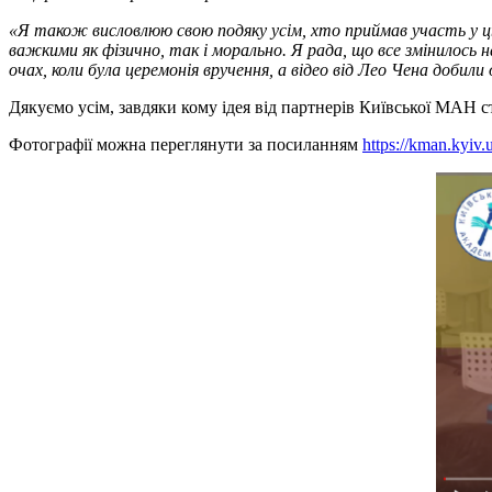
«Я також висловлюю свою подяку усім, хто приймав участь у 
важкими як фізично, так і морально. Я рада, що все змінилось на
очах, коли була церемонія вручення, а відео від
Лео
Чена добили о
Дякуємо усім, завдяки кому ідея від партнерів Київської МАН 
Фотографії можна переглянути за посиланням
https://kman.kyiv.u