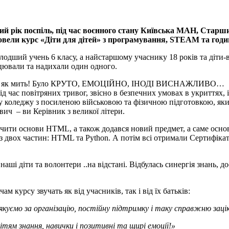
ий рік поспіль, під час воєнного стану Київська МАН, Старш
ровели курс «Діти для дітей» з програмування, STEAM та годи
олодший учень 6 класу, а найстаршому учаснику 18 років та діти
цювали та надихали один одного.
етіли як мить! Було КРУТО, ЕМОЦІЙНО, ІНОДІ ВИСНАЖЛИВО…
 час повітряних тривог, звісно в безпечних умовах в укриттях, і
му коледжу з посиленою військовою та фізичною підготовкою, як
ич – ви Керівник з великої літери.
ивчити основи HTML, а також додався новий предмет, а саме основ
 з двох частин: HTML та Python. А потім всі отримали Сертифікат
діти та волонтери ..на відстані. Відбулась синергія знань, дос
 курсу звучать як від учасників, так і від їх батьків:
уємо за організацію, постійну підтримку і таку справжню заціка
ям знання, навички і позитивні та щирі емоції!»