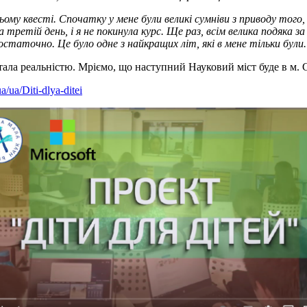
цьому
квесті
. Спочатку у мене були великі сумніви з приводу того
 третій день, і я не покинула курс. Ще раз, всім велика подяка з
статочно. Це було одне з найкращих літ, які в мене тільки були. 
стала реальністю. Мріємо, що наступний Науковий міст буде в м.
a/ua/Diti-dlya-ditei