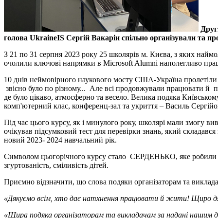
Друг
голова UkraineIS Сергій Вакарін спільно організували та п
З 21 по 31 серпня 2023 року 25 школярів м. Києва, з яких найм
очолили ключові напрямки в Microsoft Alumni наполегливо пра
10 днів неймовірного наукового мосту США-Україна прол
звісно було по різному... Але всі продовжували працювати й під
де було цікаво, атмосферно та весело. Велика подяка Київсько
комп'ютерний клас, конференц-зал та укриття – Василь Сергійов
Під час цього курсу, як і минулого року, школярі мали змогу в
очікував підсумковий тест для перевірки знань, який складався
новий 2023- 2024 навчальний рік.
Символом цьогорічного курсу стало СЕРДЕНЬКО, яке робили наші 
згуртованість, сміливість дітей.
Приємно відзначити, що слова подяки організаторам та викладачам
«Дякуємо всім, хто дає натхнення працювати й жити! Щиро дяк
«Щира подяка організаторам та викладачам за надані нашим діт