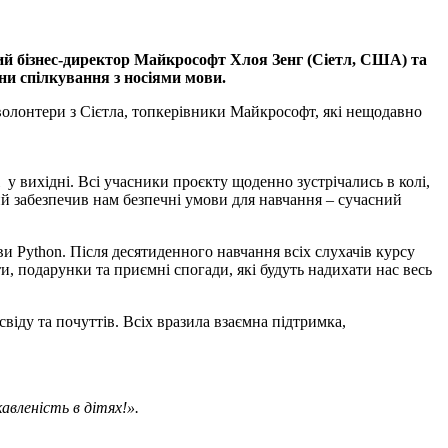
ий бізнес-директор Майкрософт Хлоя Зенг (Сіетл, США) та
ни спілкування з носіями мови.
-волонтери з Сієтла, топкерівники Майкрософт, які нещодавно
 у вихідні. Всі учасники проєкту щоденно зустрічались в колі,
ий забезпечив нам безпечні умови для навчання ‒ сучасний
и Python. Після десятиденного навчання всіх слухачів курсу
и, подарунки та приємні спогади, які будуть надихати нас весь
віду та почуттів. Всіх вразила взаємна підтримка,
вленість в дітях!».