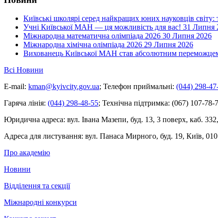
Київські школярі серед найкращих юних науковців світу:
Учні Київської МАН — ця можливість для вас!
31 Липня 
Міжнародна математична олімпіада 2026
30 Липня 2026
Міжнародна хімічна олімпіада 2026
29 Липня 2026
Вихованець Київської МАН став абсолютним переможцем 
Всі Новини
E-mail:
kman@kyivcity.gov.ua
;
Телефон приймальні:
(044) 298-47
Гаряча лінія:
(044) 298-48-55
;
Технічна підтримка:
(067) 107-78-7
Юридична адреса:
вул. Івана Мазепи, буд. 13, 3 поверх, каб. 332
Адреса для листування:
вул. Панаса Мирного, буд. 19, Київ, 010
Про академію
Новини
Відділення та секції
Міжнародні конкурси