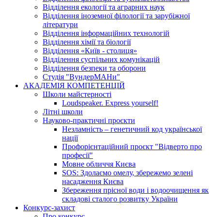
Відділення екології та аграрних наук
Відділення іноземної філології та зарубіжної
літератури
Відділення інформаційних технологій
Відділення хімії та біології
Відділення «Київ - столиця»
Відділення суспільних комунікацій
Відділення безпеки та оборони
Студія "ВундерМАНи"
АКАДЕМІЯ КОМПЕТЕНЦІЙ
Школи майстерності
Loudspeaker. Express yourself!
Літні школи
Науково-практичні проєкти
Незламність – генетичний код української
нації
Профорієнтаційний проєкт "Відверто про
професії"
Мовне обличчя Києва
SOS: Здолаємо омелу, збережемо зелені
насадження Києва
Збереження прісної води і водоочищення як
складові сталого розвитку України
Конкурс-захист
Про конкурс