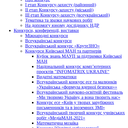
І етап Конкурсу-захисту (районний)
ІІ етап Конкурсу-захисту (міський)
ІІІ етап Конкурсу-захисту (всеукраїнський)
Тематика та зразки наукових робіт
На допомогу юному досліднику. НДР
Конкурси, конференції, виставки
Міжнародні конкурси
Всеукраїнські конкурси
Всеукраїнський конкурс «КрутеЗНО»
Конкурси Київської МАН та партнерів
Кубок знань МАУП за підтримки Київської
МАН
Національний конкурс комп’ютерних
проєктів "INFOMATRIX UKRAINE"
Видатні математики
Всеукраїнський конкурс есе та малюнків
«Українська «формула ядерної безпеки»»
Всеукраїнський науково-освітній фестиваль
«Ми творимо Україну, а вона творить нас»
Конкурс есе «Київ у творах зарубіжних
письменників та в іноземних ЗМІ»
Всеукраїнський творчий конкурс учнівських
робіт «МедіаМАН-2021»
Математична мозаїка