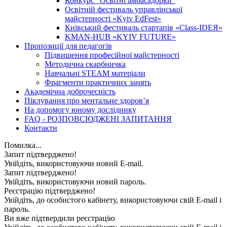
Конкурс "Освітні амбасадорки"
Освітній фестиваль управлінської
майстерності «Kyiv EdFest»
Київський фестиваль стартапів «Class-IDEЯ»
KMAN-HUB «KYIV FUTURE»
Пропозиції для педагогів
Підвищення професійної майстерності
Методична скарбничка
Навчальні STEAM матеріали
Фрагменти практичних занять
Академічна доброчесність
Піклування про ментальне здоровʼя
На допомогу юному досліднику
FAQ - РОЗПОВСЮДЖЕНІ ЗАПИТАННЯ
Контакти
Помилка...
Запит підтверджено!
Увійдіть, використовуючи новий E-mail.
Запит підтверджено!
Увійдіть, використовуючи новий пароль.
Реєстрацію підтверджено!
Увійдіть, до особистого кабінету, використовуючи свій E-mail і
пароль.
Ви вже підтвердили реєстрацію