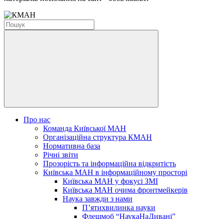
Про нас
Команда Київської МАН
Організаційна структура КМАН
Нормативна база
Річні звіти
Прозорість та інформаційна відкритість
Київська МАН в інформаційному просторі
Київська МАН у фокусі ЗМІ
Київська МАН очима фронтмейкерів
Наука завжди з нами
П’ятихвилинка науки
Флешмоб “НаукаНаДивані”