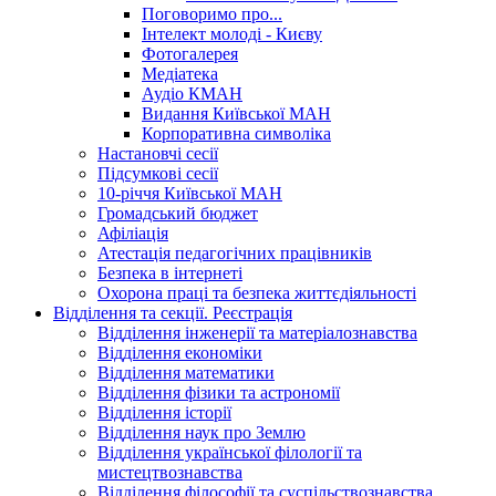
Поговоримо про...
Інтелект молоді - Києву
Фотогалерея
Медіатека
Аудіо КМАН
Видання Київської МАН
Корпоративна символіка
Настановчі сесії
Підсумкові сесії
10-річчя Київської МАН
Громадський бюджет
Афіліація
Атестація педагогічних працівників
Безпека в інтернеті
Охорона праці та безпека життєдіяльності
Відділення та секції. Реєстрація
Відділення інженерії та матеріалознавства
Відділення економіки
Відділення математики
Відділення фізики та астрономії
Відділення історії
Відділення наук про Землю
Відділення української філології та
мистецтвознавства
Відділення філософії та суспільствознавства