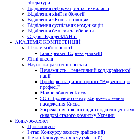
літератури
Відділення інформаційних технологій
Відділення хімії та біології
Відділення «Київ - столиця»
Відділення суспільних комунікацій
Відділення безпеки та оборони
Студія "ВундерМАНи"
АКАДЕМІЯ КОМПЕТЕНЦІЙ
Школи майстерності
Loudspeaker. Express yourself!
Літні школи
Науково-практичні проєкти
Незламність – генетичний код української
нації
Профорієнтаційний проєкт "Відверто про
професії"
Мовне обличчя Києва
SOS: Здолаємо омелу, збережемо зелені
насадження Києва
Збереження прісної води і водоочищення як
складові сталого розвитку України
Конкурс-захист
Про конкурс
І етап Конкурсу-захисту (районний)
ІІ етап Конкурсу-захисту (міський)