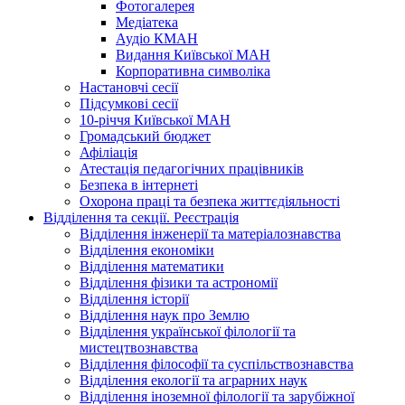
Фотогалерея
Медіатека
Аудіо КМАН
Видання Київської МАН
Корпоративна символіка
Настановчі сесії
Підсумкові сесії
10-річчя Київської МАН
Громадський бюджет
Афіліація
Атестація педагогічних працівників
Безпека в інтернеті
Охорона праці та безпека життєдіяльності
Відділення та секції. Реєстрація
Відділення інженерії та матеріалознавства
Відділення економіки
Відділення математики
Відділення фізики та астрономії
Відділення історії
Відділення наук про Землю
Відділення української філології та
мистецтвознавства
Відділення філософії та суспільствознавства
Відділення екології та аграрних наук
Відділення іноземної філології та зарубіжної