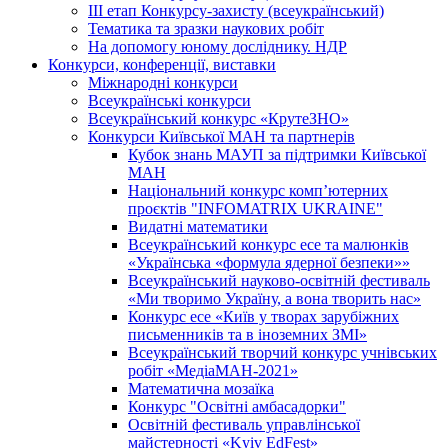
ІІІ етап Конкурсу-захисту (всеукраїнський)
Тематика та зразки наукових робіт
На допомогу юному досліднику. НДР
Конкурси, конференції, виставки
Міжнародні конкурси
Всеукраїнські конкурси
Всеукраїнський конкурс «КрутеЗНО»
Конкурси Київської МАН та партнерів
Кубок знань МАУП за підтримки Київської
МАН
Національний конкурс комп’ютерних
проєктів "INFOMATRIX UKRAINE"
Видатні математики
Всеукраїнський конкурс есе та малюнків
«Українська «формула ядерної безпеки»»
Всеукраїнський науково-освітній фестиваль
«Ми творимо Україну, а вона творить нас»
Конкурс есе «Київ у творах зарубіжних
письменників та в іноземних ЗМІ»
Всеукраїнський творчий конкурс учнівських
робіт «МедіаМАН-2021»
Математична мозаїка
Конкурс "Освітні амбасадорки"
Освітній фестиваль управлінської
майстерності «Kyiv EdFest»