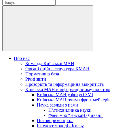
Про нас
Команда Київської МАН
Організаційна структура КМАН
Нормативна база
Річні звіти
Прозорість та інформаційна відкритість
Київська МАН в інформаційному просторі
Київська МАН у фокусі ЗМІ
Київська МАН очима фронтмейкерів
Наука завжди з нами
П’ятихвилинка науки
Флешмоб “НаукаНаДивані”
Поговоримо про...
Інтелект молоді - Києву