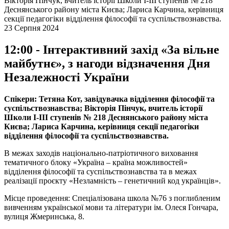
Вікторія Пінчук, вчитель історії Школи І-ІІІ ступенів № 218
Деснянського району міста Києва; Лариса Карчина, керівниця
секції педагогіки відділення філософії та суспільствознавства.
23 Серпня 2024
12:00 - Інтерактивний захід «За вільне
майбутнє», з нагоди відзначення Дня
Незалежності України
Спікери: Тетяна Кот, завідувачка відділення філософії та
суспільствознавства; Вікторія Пінчук, вчитель історії
Школи І-ІІІ ступенів № 218 Деснянського району міста
Києва; Лариса Карчина, керівниця секції педагогіки
відділення філософії та суспільствознавства.
В межах заходів національно-патріотичного виховання
тематичного блоку «Україна – країна можливостей»
відділення філософії та суспільствознавства та в межах
реалізації проєкту «Незламність – генетичний код українців».
Місце проведення: Спеціалізована школа №76 з поглибленим
вивченням української мови та літератури ім. Олеся Гончара,
вулиця Жмеринська, 8.