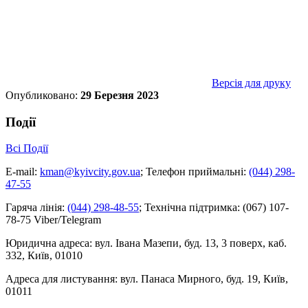
Версія для друку
Опубликовано:
29 Березня 2023
Події
Всі Події
E-mail:
kman@kyivcity.gov.ua
;
Телефон приймальні:
(044) 298-
47-55
Гаряча лінія:
(044) 298-48-55
;
Технічна підтримка:
(067) 107-
78-75 Viber/Telegram
Юридична адреса:
вул. Івана Мазепи, буд. 13, 3 поверх, каб.
332, Київ, 01010
Адреса для листування:
вул. Панаса Мирного, буд. 19, Київ,
01011