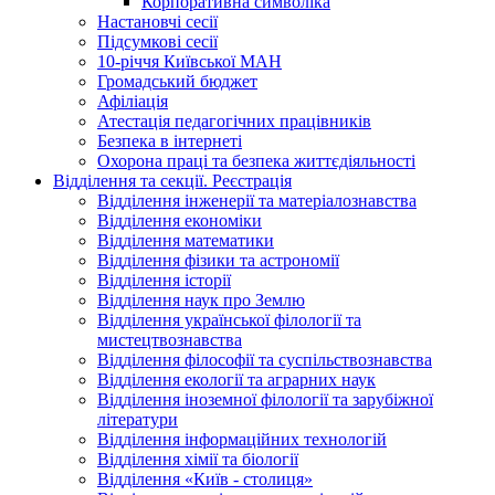
Корпоративна символіка
Настановчі сесії
Підсумкові сесії
10-річчя Київської МАН
Громадський бюджет
Афіліація
Атестація педагогічних працівників
Безпека в інтернеті
Охорона праці та безпека життєдіяльності
Відділення та секції. Реєстрація
Відділення інженерії та матеріалознавства
Відділення економіки
Відділення математики
Відділення фізики та астрономії
Відділення історії
Відділення наук про Землю
Відділення української філології та
мистецтвознавства
Відділення філософії та суспільствознавства
Відділення екології та аграрних наук
Відділення іноземної філології та зарубіжної
літератури
Відділення інформаційних технологій
Відділення хімії та біології
Відділення «Київ - столиця»