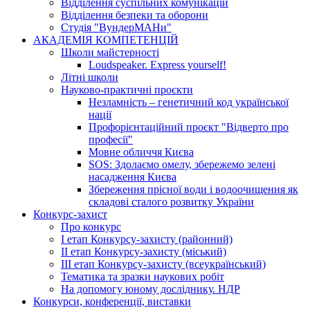
Відділення суспільних комунікацій
Відділення безпеки та оборони
Студія "ВундерМАНи"
АКАДЕМІЯ КОМПЕТЕНЦІЙ
Школи майстерності
Loudspeaker. Express yourself!
Літні школи
Науково-практичні проєкти
Незламність – генетичний код української
нації
Профорієнтаційний проєкт "Відверто про
професії"
Мовне обличчя Києва
SOS: Здолаємо омелу, збережемо зелені
насадження Києва
Збереження прісної води і водоочищення як
складові сталого розвитку України
Конкурс-захист
Про конкурс
І етап Конкурсу-захисту (районний)
ІІ етап Конкурсу-захисту (міський)
ІІІ етап Конкурсу-захисту (всеукраїнський)
Тематика та зразки наукових робіт
На допомогу юному досліднику. НДР
Конкурси, конференції, виставки