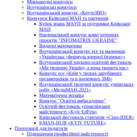
Міжнародні конкурси
Всеукраїнські конкурси
Всеукраїнський конкурс «КрутеЗНО»
Конкурси Київської МАН та партнерів
Кубок знань МАУП за підтримки Київської
МАН
Національний конкурс комп’ютерних
проєктів "INFOMATRIX UKRAINE"
Видатні математики
Всеукраїнський конкурс есе та малюнків
«Українська «формула ядерної безпеки»»
Всеукраїнський науково-освітній фестиваль
«Ми творимо Україну, а вона творить нас»
Конкурс есе «Київ у творах зарубіжних
письменників та в іноземних ЗМІ»
Всеукраїнський творчий конкурс учнівських
робіт «МедіаМАН-2021»
Математична мозаїка
Конкурс "Освітні амбасадорки"
Освітній фестиваль управлінської
майстерності «Kyiv EdFest»
Київський фестиваль стартапів «Class-IDEЯ»
KMAN-HUB «KYIV FUTURE»
Пропозиції для педагогів
Підвищення професійної майстерності