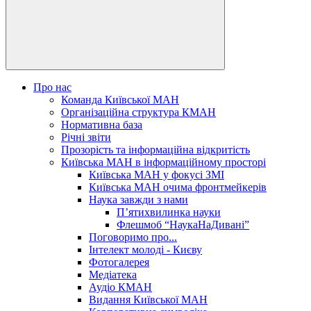
Про нас
Команда Київської МАН
Організаційна структура КМАН
Нормативна база
Річні звіти
Прозорість та інформаційна відкритість
Київська МАН в інформаційному просторі
Київська МАН у фокусі ЗМІ
Київська МАН очима фронтмейкерів
Наука завжди з нами
П’ятихвилинка науки
Флешмоб “НаукаНаДивані”
Поговоримо про...
Інтелект молоді - Києву
Фотогалерея
Медіатека
Аудіо КМАН
Видання Київської МАН