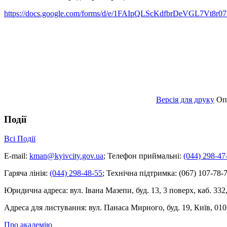
https://docs.google.com/forms/d/e/1FAIpQLScKdfbrDeVGL7Vt
Версія для друку
Оп
Події
Всі Події
E-mail:
kman@kyivcity.gov.ua
;
Телефон приймальні:
(044) 298-47
Гаряча лінія:
(044) 298-48-55
;
Технічна підтримка:
(067) 107-78-7
Юридична адреса:
вул. Івана Мазепи, буд. 13, 3 поверх, каб. 332
Адреса для листування:
вул. Панаса Мирного, буд. 19, Київ, 010
Про академію