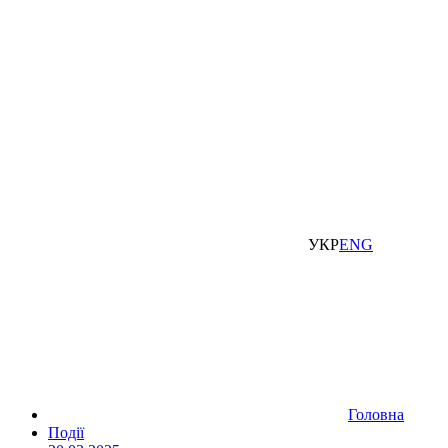
УКР
ENG
Головна
Події