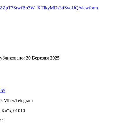
8r07ZZpT7SrwfBo3W_XTIkyMDs3tfSvoUQ/viewform
убликовано:
20 Березня 2025
-55
5 Viber/Telegram
, Київ, 01010
11