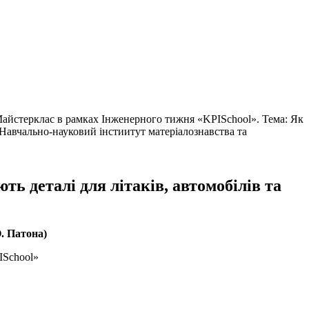
Майстерклас в рамках Інженерного тижня «KPISchool». Тема: Як
 (Навчально-науковий інстиитут матеріалознавства та
ь деталі для літаків, автомобілів та
. Патона)
ISchool»