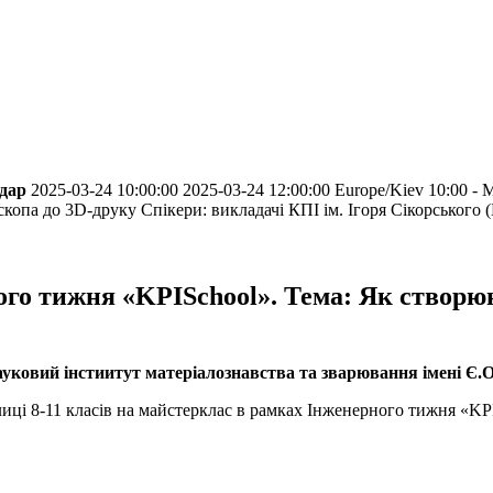
ндар
2025-03-24 10:00:00
2025-03-24 12:00:00
Europe/Kiev
10:00 - 
оскопа до 3D-друку
Спікери: викладачі КПІ ім. Ігоря Сікорського
го тижня «KPISchool». Тема: Як створюют
ауковий інстиитут матеріалознавства та зварювання імені Є.О
лиці 8-11 класів на майстерклас в рамках Інженерного тижня «KP