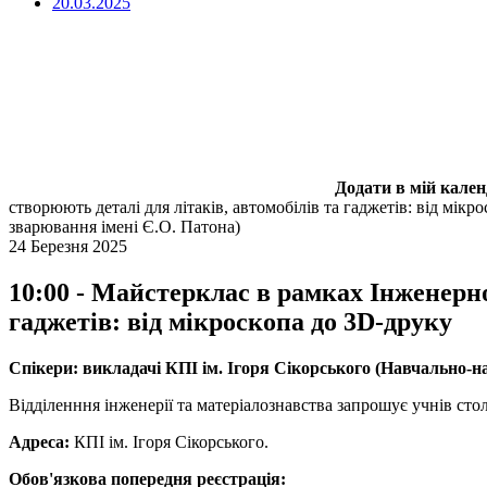
20.03.2025
Додати в мій кале
створюють деталі для літаків, автомобілів та гаджетів: від мікр
зварювання імені Є.О. Патона)
24 Березня 2025
10:00 - Майстерклас в рамках Інженерно
гаджетів: від мікроскопа до 3D-друку
Спікери: викладачі КПІ ім. Ігоря Сікорського (Навчально-н
Відділенння інженерії та матеріалознавства запрошує учнів сто
Адреса:
КПІ ім. Ігоря Сікорського.
Обов'язкова попередня реєстрація: