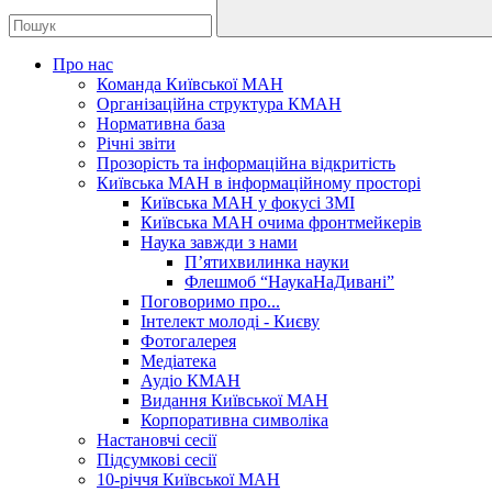
Про нас
Команда Київської МАН
Організаційна структура КМАН
Нормативна база
Річні звіти
Прозорість та інформаційна відкритість
Київська МАН в інформаційному просторі
Київська МАН у фокусі ЗМІ
Київська МАН очима фронтмейкерів
Наука завжди з нами
П’ятихвилинка науки
Флешмоб “НаукаНаДивані”
Поговоримо про...
Інтелект молоді - Києву
Фотогалерея
Медіатека
Аудіо КМАН
Видання Київської МАН
Корпоративна символіка
Настановчі сесії
Підсумкові сесії
10-річчя Київської МАН