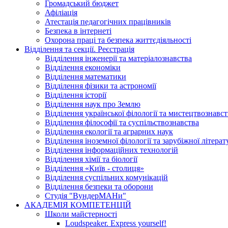
Громадський бюджет
Афіліація
Атестація педагогічних працівників
Безпека в інтернеті
Охорона праці та безпека життєдіяльності
Відділення та секції. Реєстрація
Відділення інженерії та матеріалознавства
Відділення економіки
Відділення математики
Відділення фізики та астрономії
Відділення історії
Відділення наук про Землю
Відділення української філології та мистецтвознавст
Відділення філософії та суспільствознавства
Відділення екології та аграрних наук
Відділення іноземної філології та зарубіжної літера
Відділення інформаційних технологій
Відділення хімії та біології
Відділення «Київ - столиця»
Відділення суспільних комунікацій
Відділення безпеки та оборони
Студія "ВундерМАНи"
АКАДЕМІЯ КОМПЕТЕНЦІЙ
Школи майстерності
Loudspeaker. Express yourself!