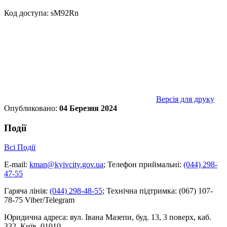
Код доступа: sM92Rn
Версія для друку
Опубликовано:
04 Березня 2024
Події
Всі Події
E-mail:
kman@kyivcity.gov.ua
;
Телефон приймальні:
(044) 298-
47-55
Гаряча лінія:
(044) 298-48-55
;
Технічна підтримка:
(067) 107-
78-75 Viber/Telegram
Юридична адреса:
вул. Івана Мазепи, буд. 13, 3 поверх, каб.
332, Київ, 01010