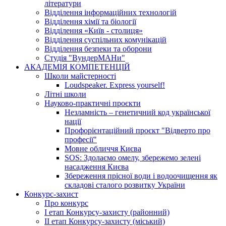
літератури
Відділення інформаційних технологій
Відділення хімії та біології
Відділення «Київ - столиця»
Відділення суспільних комунікацій
Відділення безпеки та оборони
Студія "ВундерМАНи"
АКАДЕМІЯ КОМПЕТЕНЦІЙ
Школи майстерності
Loudspeaker. Express yourself!
Літні школи
Науково-практичні проєкти
Незламність – генетичний код української
нації
Профорієнтаційний проєкт "Відверто про
професії"
Мовне обличчя Києва
SOS: Здолаємо омелу, збережемо зелені
насадження Києва
Збереження прісної води і водоочищення як
складові сталого розвитку України
Конкурс-захист
Про конкурс
І етап Конкурсу-захисту (районний)
ІІ етап Конкурсу-захисту (міський)