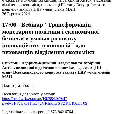
Федорцев-Крижний Владислав та Загорний Антон, вихованці
відділення економіки, переможці ІІІ етапу Всеукраїнського
конкурсу-захисту НДР учнів-членів МАН
26 Березня 2024
17:00 - Вебінар "Трансформація
монетарної політики і економічної
безпеки в умовах розвитку
інноваційних технологій" для
вихованців відділення економіки
Спікери: Федорцев-Крижний Владислав та Загорний
Антон, вихованці відділення економіки, переможці ІІІ
етапу Всеукраїнського конкурсу-захисту НДР учнів-членів
МАН
Платформа Zoom,
Посилання для участі у заході:
https://us04web.zoom.us/j/6788426764?
pwd=SFVJUk5ITmQ4dVRIakhwSVZKUlQzUT09
Індетифікатор конференції: 678 842 6764