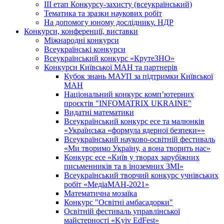
ІІІ етап Конкурсу-захисту (всеукраїнський)
Тематика та зразки наукових робіт
На допомогу юному досліднику. НДР
Конкурси, конференції, виставки
Міжнародні конкурси
Всеукраїнські конкурси
Всеукраїнський конкурс «КрутеЗНО»
Конкурси Київської МАН та партнерів
Кубок знань МАУП за підтримки Київської
МАН
Національний конкурс комп’ютерних
проєктів "INFOMATRIX UKRAINE"
Видатні математики
Всеукраїнський конкурс есе та малюнків
«Українська «формула ядерної безпеки»»
Всеукраїнський науково-освітній фестиваль
«Ми творимо Україну, а вона творить нас»
Конкурс есе «Київ у творах зарубіжних
письменників та в іноземних ЗМІ»
Всеукраїнський творчий конкурс учнівських
робіт «МедіаМАН-2021»
Математична мозаїка
Конкурс "Освітні амбасадорки"
Освітній фестиваль управлінської
майстерності «Kyiv EdFest»