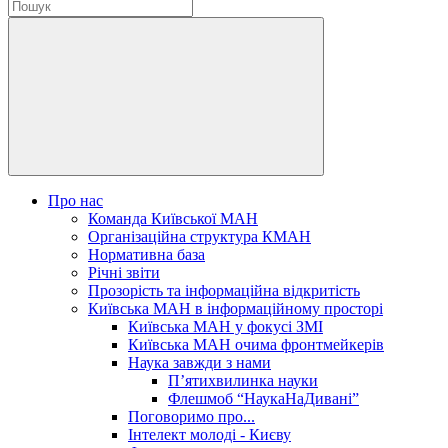
Про нас
Команда Київської МАН
Організаційна структура КМАН
Нормативна база
Річні звіти
Прозорість та інформаційна відкритість
Київська МАН в інформаційному просторі
Київська МАН у фокусі ЗМІ
Київська МАН очима фронтмейкерів
Наука завжди з нами
П’ятихвилинка науки
Флешмоб “НаукаНаДивані”
Поговоримо про...
Інтелект молоді - Києву