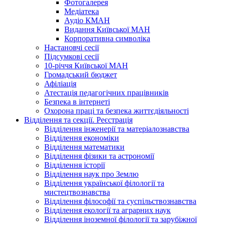
Фотогалерея
Медіатека
Аудіо КМАН
Видання Київської МАН
Корпоративна символіка
Настановчі сесії
Підсумкові сесії
10-річчя Київської МАН
Громадський бюджет
Афіліація
Атестація педагогічних працівників
Безпека в інтернеті
Охорона праці та безпека життєдіяльності
Відділення та секції. Реєстрація
Відділення інженерії та матеріалознавства
Відділення економіки
Відділення математики
Відділення фізики та астрономії
Відділення історії
Відділення наук про Землю
Відділення української філології та
мистецтвознавства
Відділення філософії та суспільствознавства
Відділення екології та аграрних наук
Відділення іноземної філології та зарубіжної