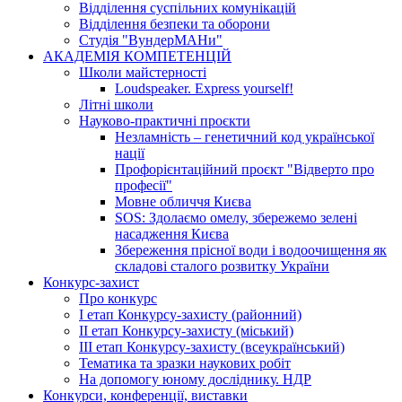
Відділення суспільних комунікацій
Відділення безпеки та оборони
Студія "ВундерМАНи"
АКАДЕМІЯ КОМПЕТЕНЦІЙ
Школи майстерності
Loudspeaker. Express yourself!
Літні школи
Науково-практичні проєкти
Незламність – генетичний код української
нації
Профорієнтаційний проєкт "Відверто про
професії"
Мовне обличчя Києва
SOS: Здолаємо омелу, збережемо зелені
насадження Києва
Збереження прісної води і водоочищення як
складові сталого розвитку України
Конкурс-захист
Про конкурс
І етап Конкурсу-захисту (районний)
ІІ етап Конкурсу-захисту (міський)
ІІІ етап Конкурсу-захисту (всеукраїнський)
Тематика та зразки наукових робіт
На допомогу юному досліднику. НДР
Конкурси, конференції, виставки