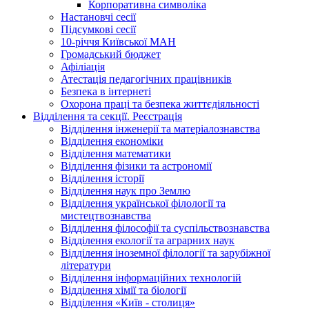
Корпоративна символіка
Настановчі сесії
Підсумкові сесії
10-річчя Київської МАН
Громадський бюджет
Афіліація
Атестація педагогічних працівників
Безпека в інтернеті
Охорона праці та безпека життєдіяльності
Відділення та секції. Реєстрація
Відділення інженерії та матеріалознавства
Відділення економіки
Відділення математики
Відділення фізики та астрономії
Відділення історії
Відділення наук про Землю
Відділення української філології та
мистецтвознавства
Відділення філософії та суспільствознавства
Відділення екології та аграрних наук
Відділення іноземної філології та зарубіжної
літератури
Відділення інформаційних технологій
Відділення хімії та біології
Відділення «Київ - столиця»