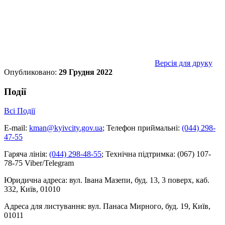
Версія для друку
Опубликовано:
29 Грудня 2022
Події
Всі Події
E-mail:
kman@kyivcity.gov.ua
;
Телефон приймальні:
(044) 298-
47-55
Гаряча лінія:
(044) 298-48-55
;
Технічна підтримка:
(067) 107-
78-75 Viber/Telegram
Юридична адреса:
вул. Івана Мазепи, буд. 13, 3 поверх, каб.
332, Київ, 01010
Адреса для листування:
вул. Панаса Мирного, буд. 19, Київ,
01011