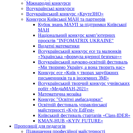
Міжнародні конкурси
Всеукраїнські конкурси
Всеукраїнський конкурс «КрутеЗНО»
Конкурси Київської МАН та партнерів
Кубок знань МАУП за підтримки Київської
МАН
Національний конкурс комп’ютерних
проєктів "INFOMATRIX UKRAINE"
Видатні математики
Всеукраїнський конкурс есе та малюнків
«Українська «формула ядерної безпеки»»
Всеукраїнський науково-освітній фестиваль
«Ми творимо Україну, а вона творить нас»
Конкурс есе «Київ у творах зарубіжних
письменників та в іноземних ЗМІ»
Всеукраїнський творчий конкурс учнівських
робіт «МедіаМАН-2021»
Математична мозаїка
Конкурс "Освітні амбасадорки"
Освітній фестиваль управлінської
майстерності «Kyiv EdFest»
Київський фестиваль стартапів «Class-IDEЯ»
KMAN-HUB «KYIV FUTURE»
Пропозиції для педагогів
Підвищення професійної майстерності