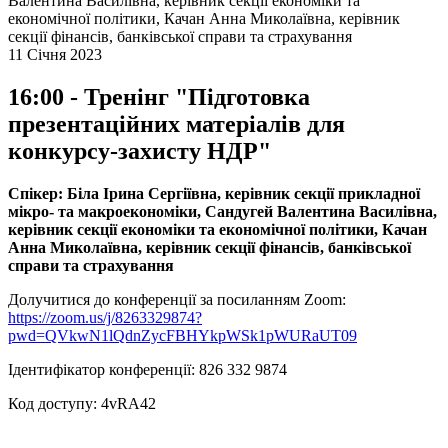
Валентина Василівна, керівник секції економіки та
економічної політики, Качан Анна Миколаївна, керівник
секції фінансів, банківської справи та страхування
11 Січня 2023
16:00 - Тренінг "Підготовка
презентаційних матеріалів для
конкурсу-захисту НДР"
Спікер: Біла Ірина Сергіївна, керівник секції прикладної
мікро- та макроекономіки, Сандугей Валентина Василівна,
керівник секції економіки та економічної політики, Качан
Анна Миколаївна, керівник секції фінансів, банківської
справи та страхування
Долучитися до конференції за посиланням Zoom:
https://zoom.us/j/8263329874?
pwd=QVkwN1lQdnZycFBHYkpWSk1pWURaUT09
Ідентифікатор конференції: 826 332 9874
Код доступу: 4vRA42