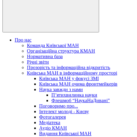
Про нас
Команда Київської МАН
Організаційна структура КМАН
Нормативна база
Річні звіти
Прозорість та інформаційна відкритість
Київська МАН в інформаційному просторі
Київська МАН у фокусі ЗМІ
Київська МАН очима фронтмейкерів
Наука завжди з нами
П’ятихвилинка науки
Флешмоб “НаукаНаДивані”
Поговоримо про...
Інтелект молоді - Києву
Фотогалерея
Медіатека
Аудіо КМАН
Видання Київської МАН