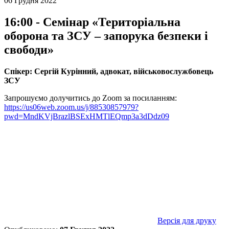
06 Грудня 2022
16:00 - Семінар «Територіальна
оборона та ЗСУ – запорука безпеки і
свободи»
Спікер: Сергій Курінний, адвокат, військовослужбовець
ЗСУ
Запрошуємо долучитись до Zoom за посиланням:
https://us06web.zoom.us/j/88530857979?
pwd=MndKVjBrazlBSExHMTlEQmp3a3dDdz09
Версія для друку