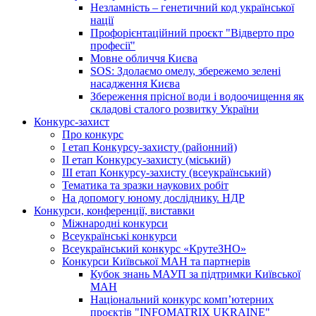
Незламність – генетичний код української
нації
Профорієнтаційний проєкт "Відверто про
професії"
Мовне обличчя Києва
SOS: Здолаємо омелу, збережемо зелені
насадження Києва
Збереження прісної води і водоочищення як
складові сталого розвитку України
Конкурс-захист
Про конкурс
І етап Конкурсу-захисту (районний)
ІІ етап Конкурсу-захисту (міський)
ІІІ етап Конкурсу-захисту (всеукраїнський)
Тематика та зразки наукових робіт
На допомогу юному досліднику. НДР
Конкурси, конференції, виставки
Міжнародні конкурси
Всеукраїнські конкурси
Всеукраїнський конкурс «КрутеЗНО»
Конкурси Київської МАН та партнерів
Кубок знань МАУП за підтримки Київської
МАН
Національний конкурс комп’ютерних
проєктів "INFOMATRIX UKRAINE"