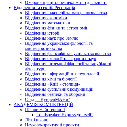
Охорона праці та безпека життєдіяльності
Відділення та секції. Реєстрація
Відділення інженерії та матеріалознавства
Відділення економіки
Відділення математики
Відділення фізики та астрономії
Відділення історії
Відділення наук про Землю
Відділення української філології та
мистецтвознавства
Відділення філософії та суспільствознавства
Відділення екології та аграрних наук
Відділення іноземної філології та зарубіжної
літератури
Відділення інформаційних технологій
Відділення хімії та біології
Відділення «Київ - столиця»
Відділення суспільних комунікацій
Відділення безпеки та оборони
Студія "ВундерМАНи"
АКАДЕМІЯ КОМПЕТЕНЦІЙ
Школи майстерності
Loudspeaker. Express yourself!
Літні школи
Науково-практичні проєкти