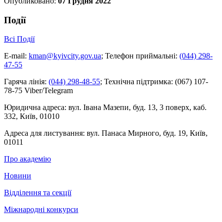
Опубликовано:
07 Грудня 2022
Події
Всі Події
E-mail:
kman@kyivcity.gov.ua
;
Телефон приймальні:
(044) 298-
47-55
Гаряча лінія:
(044) 298-48-55
;
Технічна підтримка:
(067) 107-
78-75 Viber/Telegram
Юридична адреса:
вул. Івана Мазепи, буд. 13, 3 поверх, каб.
332, Київ, 01010
Адреса для листування:
вул. Панаса Мирного, буд. 19, Київ,
01011
Про академію
Новини
Відділення та секції
Міжнародні конкурси