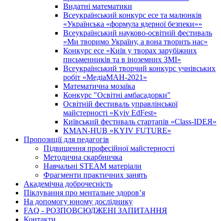
Видатні математики
Всеукраїнський конкурс есе та малюнків
«Українська «формула ядерної безпеки»»
Всеукраїнський науково-освітній фестиваль
«Ми творимо Україну, а вона творить нас»
Конкурс есе «Київ у творах зарубіжних
письменників та в іноземних ЗМІ»
Всеукраїнський творчий конкурс учнівських
робіт «МедіаМАН-2021»
Математична мозаїка
Конкурс "Освітні амбасадорки"
Освітній фестиваль управлінської
майстерності «Kyiv EdFest»
Київський фестиваль стартапів «Class-IDEЯ»
KMAN-HUB «KYIV FUTURE»
Пропозиції для педагогів
Підвищення професійної майстерності
Методична скарбничка
Навчальні STEAM матеріали
Фрагменти практичних занять
Академічна доброчесність
Піклування про ментальне здоровʼя
На допомогу юному досліднику
FAQ - РОЗПОВСЮДЖЕНІ ЗАПИТАННЯ
Контакти