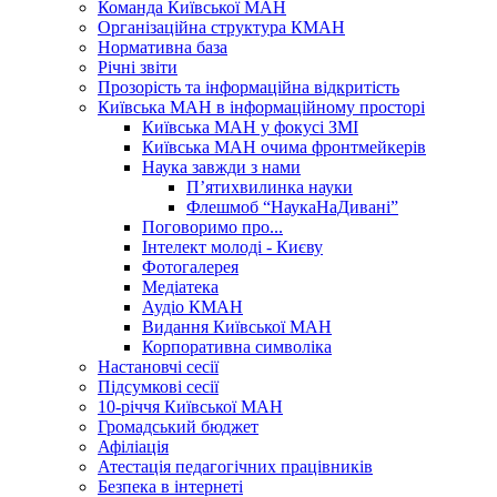
Команда Київської МАН
Організаційна структура КМАН
Нормативна база
Річні звіти
Прозорість та інформаційна відкритість
Київська МАН в інформаційному просторі
Київська МАН у фокусі ЗМІ
Київська МАН очима фронтмейкерів
Наука завжди з нами
П’ятихвилинка науки
Флешмоб “НаукаНаДивані”
Поговоримо про...
Інтелект молоді - Києву
Фотогалерея
Медіатека
Аудіо КМАН
Видання Київської МАН
Корпоративна символіка
Настановчі сесії
Підсумкові сесії
10-річчя Київської МАН
Громадський бюджет
Афіліація
Атестація педагогічних працівників
Безпека в інтернеті