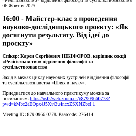
«Релігієзнавство» відділення філософії та суспільствознавства
06 Жовтня 2025
16:00 - Майстер-клас з проведення
науково-дослідницького проєкту: «Як
досягнути результату. Від ідеї до
проєкту»
Спікер: Карен Сергійович НІКІФОРОВ, керівник секції
«Релігієзнавство» відділення філософії та
суспільствознавства
Захід в межах циклу наукових зустрічей відділення філософії
та суспільствознавства «Шлях в науку».
Приєднатися до навчального практикуму можна за
посиланням:
https://us02web.zoom.us/j/87909660778?
pwd=kMbc2aEQpx4J5Xt43u4ncxZSXNZbeI.1
Meeting ID: 879 0966 0778. Passcode: 276414