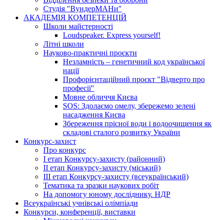
Студія "ВундерМАНи"
АКАДЕМІЯ КОМПЕТЕНЦІЙ
Школи майстерності
Loudspeaker. Express yourself!
Літні школи
Науково-практичні проєкти
Незламність – генетичний код української
нації
Профорієнтаційний проєкт "Відверто про
професії"
Мовне обличчя Києва
SOS: Здолаємо омелу, збережемо зелені
насадження Києва
Збереження прісної води і водоочищення як
складові сталого розвитку України
Конкурс-захист
Про конкурс
І етап Конкурсу-захисту (районний)
ІІ етап Конкурсу-захисту (міський)
ІІІ етап Конкурсу-захисту (всеукраїнський)
Тематика та зразки наукових робіт
На допомогу юному досліднику. НДР
Всеукраїнські учнівські олімпіади
Конкурси, конференції, виставки