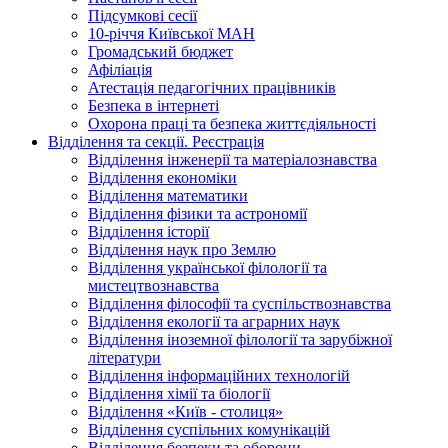
Підсумкові сесії
10-річчя Київської МАН
Громадський бюджет
Афіліація
Атестація педагогічних працівників
Безпека в інтернеті
Охорона праці та безпека життєдіяльності
Відділення та секції. Реєстрація
Відділення інженерії та матеріалознавства
Відділення економіки
Відділення математики
Відділення фізики та астрономії
Відділення історії
Відділення наук про Землю
Відділення української філології та
мистецтвознавства
Відділення філософії та суспільствознавства
Відділення екології та аграрних наук
Відділення іноземної філології та зарубіжної
літератури
Відділення інформаційних технологій
Відділення хімії та біології
Відділення «Київ - столиця»
Відділення суспільних комунікацій
Відділення безпеки та оборони