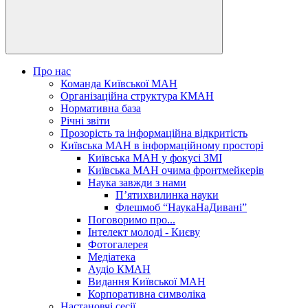
Про нас
Команда Київської МАН
Організаційна структура КМАН
Нормативна база
Річні звіти
Прозорість та інформаційна відкритість
Київська МАН в інформаційному просторі
Київська МАН у фокусі ЗМІ
Київська МАН очима фронтмейкерів
Наука завжди з нами
П’ятихвилинка науки
Флешмоб “НаукаНаДивані”
Поговоримо про...
Інтелект молоді - Києву
Фотогалерея
Медіатека
Аудіо КМАН
Видання Київської МАН
Корпоративна символіка
Настановчі сесії