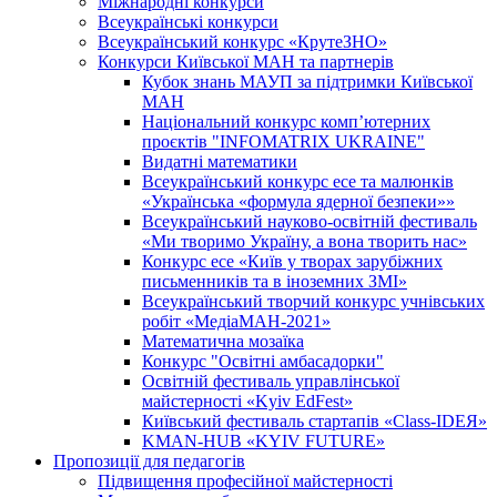
Міжнародні конкурси
Всеукраїнські конкурси
Всеукраїнський конкурс «КрутеЗНО»
Конкурси Київської МАН та партнерів
Кубок знань МАУП за підтримки Київської
МАН
Національний конкурс комп’ютерних
проєктів "INFOMATRIX UKRAINE"
Видатні математики
Всеукраїнський конкурс есе та малюнків
«Українська «формула ядерної безпеки»»
Всеукраїнський науково-освітній фестиваль
«Ми творимо Україну, а вона творить нас»
Конкурс есе «Київ у творах зарубіжних
письменників та в іноземних ЗМІ»
Всеукраїнський творчий конкурс учнівських
робіт «МедіаМАН-2021»
Математична мозаїка
Конкурс "Освітні амбасадорки"
Освітній фестиваль управлінської
майстерності «Kyiv EdFest»
Київський фестиваль стартапів «Class-IDEЯ»
KMAN-HUB «KYIV FUTURE»
Пропозиції для педагогів
Підвищення професійної майстерності