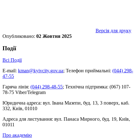
Версія для друку
Опубликовано:
02 Жовтня 2025
Події
Всі Події
E-mail:
kman@kyivcity.gov.ua
;
Телефон приймальні:
(044) 298-
47-55
Гаряча лінія:
(044) 298-48-55
;
Технічна підтримка:
(067) 107-
78-75 Viber/Telegram
Юридична адреса:
вул. Івана Мазепи, буд. 13, 3 поверх, каб.
332, Київ, 01010
Адреса для листування:
вул. Панаса Мирного, буд. 19, Київ,
01011
Про академію