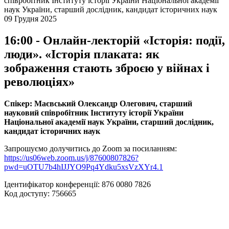
співробітник Інституту історії України Національної академії
наук України, старший дослідник, кандидат історичних наук
09 Грудня 2025
16:00 - Онлайн-лекторій «Історія: події,
люди». «Історія плаката: як
зображення стають зброєю у війнах і
революціях»
Спікер: Маєвський Олександр Олегович, старший
науковий співробітник Інституту історії України
Національної академії наук України, старший дослідник,
кандидат історичних наук
Запрошуємо долучитись до Zoom за посиланням:
https://us06web.zoom.us/j/87600807826?
pwd=uOTU7b4hIJJYO9Pq4Ydku5xsVzXYr4.1
Ідентифікатор конференції: 876 0080 7826
Код доступу: 756665