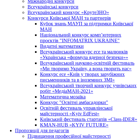
Міжнародні конкурси
Всеукраїнські конкурси
Всеукраїнський конкурс «КрутеЗНО»
Конкурси Київської МАН та партнерів
Кубок знань МАУП за підтримки Київської
МАН
Національний конкурс комп’ютерних
проєктів "INFOMATRIX UKRAINE"
Видатні математики
Всеукраїнський конкурс есе та малюнків
«Українська «формула ядерної безпеки»»
Всеукраїнський науково-освітній фестиваль
«Ми творимо Україну, а вона творить нас»
Конкурс есе «Київ у творах зарубіжних
письменників та в іноземних ЗМІ»
Всеукраїнський творчий конкурс учнівських
робіт «МедіаМАН-2021»
Математична мозаїка
Конкурс "Освітні амбасадорки"
Освітній фестиваль управлінської
майстерності «Kyiv EdFest»
Київський фестиваль стартапів «Class-IDEЯ»
KMAN-HUB «KYIV FUTURE»
Пропозиції для педагогів
Підвищення професійної майстерності