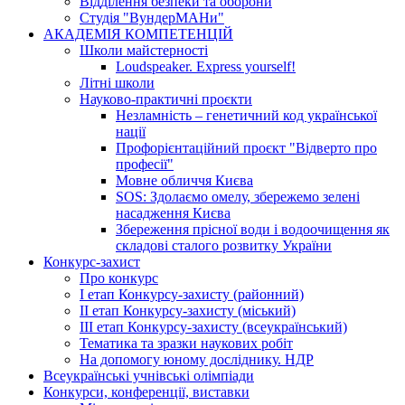
Відділення безпеки та оборони
Студія "ВундерМАНи"
АКАДЕМІЯ КОМПЕТЕНЦІЙ
Школи майстерності
Loudspeaker. Express yourself!
Літні школи
Науково-практичні проєкти
Незламність – генетичний код української
нації
Профорієнтаційний проєкт "Відверто про
професії"
Мовне обличчя Києва
SOS: Здолаємо омелу, збережемо зелені
насадження Києва
Збереження прісної води і водоочищення як
складові сталого розвитку України
Конкурс-захист
Про конкурс
І етап Конкурсу-захисту (районний)
ІІ етап Конкурсу-захисту (міський)
ІІІ етап Конкурсу-захисту (всеукраїнський)
Тематика та зразки наукових робіт
На допомогу юному досліднику. НДР
Всеукраїнські учнівські олімпіади
Конкурси, конференції, виставки