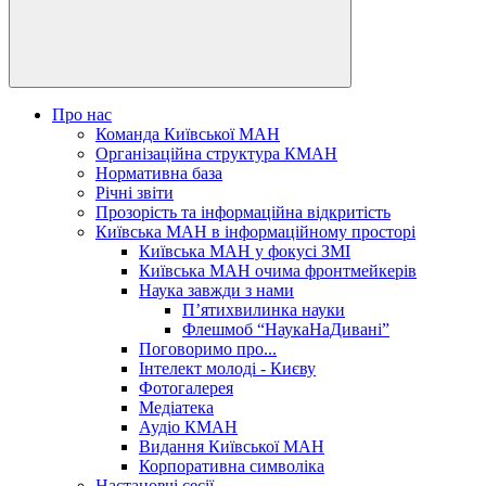
Про нас
Команда Київської МАН
Організаційна структура КМАН
Нормативна база
Річні звіти
Прозорість та інформаційна відкритість
Київська МАН в інформаційному просторі
Київська МАН у фокусі ЗМІ
Київська МАН очима фронтмейкерів
Наука завжди з нами
П’ятихвилинка науки
Флешмоб “НаукаНаДивані”
Поговоримо про...
Інтелект молоді - Києву
Фотогалерея
Медіатека
Аудіо КМАН
Видання Київської МАН
Корпоративна символіка
Настановчі сесії