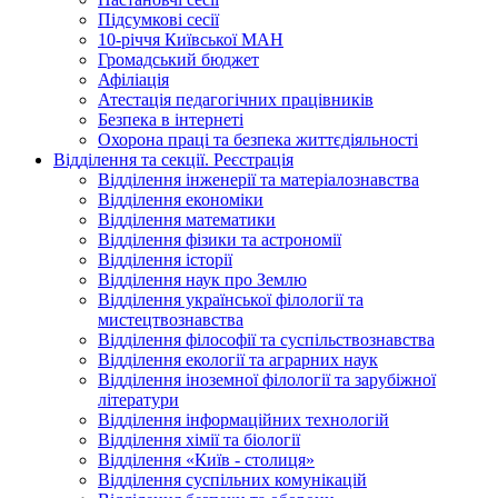
Підсумкові сесії
10-річчя Київської МАН
Громадський бюджет
Афіліація
Атестація педагогічних працівників
Безпека в інтернеті
Охорона праці та безпека життєдіяльності
Відділення та секції. Реєстрація
Відділення інженерії та матеріалознавства
Відділення економіки
Відділення математики
Відділення фізики та астрономії
Відділення історії
Відділення наук про Землю
Відділення української філології та
мистецтвознавства
Відділення філософії та суспільствознавства
Відділення екології та аграрних наук
Відділення іноземної філології та зарубіжної
літератури
Відділення інформаційних технологій
Відділення хімії та біології
Відділення «Київ - столиця»
Відділення суспільних комунікацій