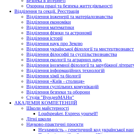
Безпека в інтернеті
Охорона праці та безпека життєдіяльності
Відділення та секції. Реєстрація
Відділення інженерії та матеріалознавства
Відділення економіки
Відділення математики
Відділення фізики та астрономії
Відділення історії
Відділення наук про Землю
Відділення української філології та мистецтвознавст
Відділення філософії та суспільствознавства
Відділення екології та аграрних наук
Відділення іноземної філології та зарубіжної літера
Відділення інформаційних технологій
Відділення хімії та біології
Відділення «Київ - столиця»
Відділення суспільних комунікацій
Відділення безпеки та оборони
Студія "ВундерМАНи"
АКАДЕМІЯ КОМПЕТЕНЦІЙ
Школи майстерності
Loudspeaker. Express yourself!
Літні школи
Науково-практичні проєкти
Незламність – генетичний код української наці