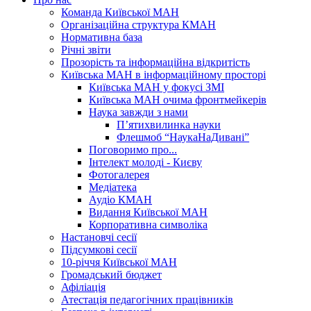
Команда Київської МАН
Організаційна структура КМАН
Нормативна база
Річні звіти
Прозорість та інформаційна відкритість
Київська МАН в інформаційному просторі
Київська МАН у фокусі ЗМІ
Київська МАН очима фронтмейкерів
Наука завжди з нами
П’ятихвилинка науки
Флешмоб “НаукаНаДивані”
Поговоримо про...
Інтелект молоді - Києву
Фотогалерея
Медіатека
Аудіо КМАН
Видання Київської МАН
Корпоративна символіка
Настановчі сесії
Підсумкові сесії
10-річчя Київської МАН
Громадський бюджет
Афіліація
Атестація педагогічних працівників