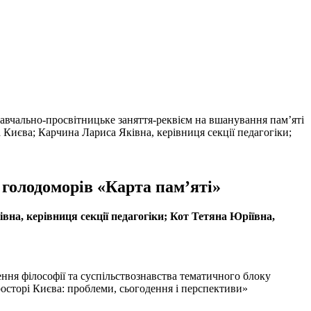
Навчально-просвітницьке заняття-реквієм на вшанування пам’яті
Києва; Карчина Лариса Яківна, керівниця секції педагогіки;
 голодоморів «Карта пам’яті»
на, керівниця секції педагогіки; Кот Тетяна Юріївна,
ення філософії та суспільствознавства тематичного блоку
росторі Києва: проблеми, сьогодення і перспективи»