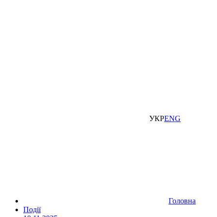
УКР
ENG
Головна
Події