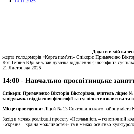
10.11.2025
Додати в мій кале
жертв голодоморів «Карта пам’яті»
Спікери: Примаченко Віктор
Кот Тетяна Юріївна, завідувачка відділення філософії та суспіль
21 Листопада 2025
14:00 - Навчально-просвітницьке занят
Спікери: Примаченко Вікторія Вікторівна, вчитель ліцею №
завідувачка відділення філософії та суспільствознавства та 
Місце проведення:
Ліцей № 13 Святошинського району міста 
Захід в межах реалізації проєкту «Незламність – генетичний ко
«Україна – країна можливостей» та в межах освітньо-культурол