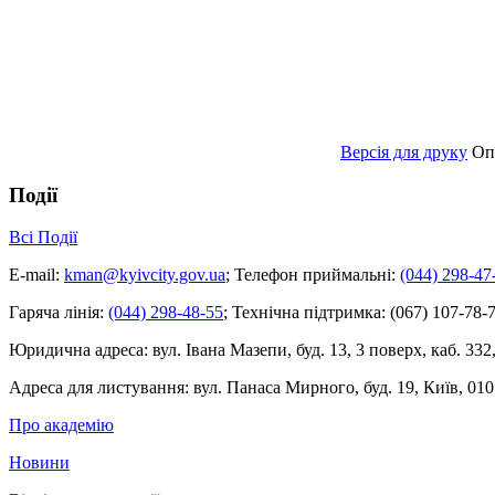
Версія для друку
Оп
Події
Всі Події
E-mail:
kman@kyivcity.gov.ua
;
Телефон приймальні:
(044) 298-47
Гаряча лінія:
(044) 298-48-55
;
Технічна підтримка:
(067) 107-78-7
Юридична адреса:
вул. Івана Мазепи, буд. 13, 3 поверх, каб. 332
Адреса для листування:
вул. Панаса Мирного, буд. 19, Київ, 010
Про академію
Новини