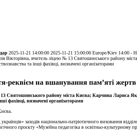
ндар
2025-11-21 14:00:00
2025-11-21 15:00:00
Europe/Kiev
14:00 - 
ія Вікторівна, вчитель ліцею № 13 Святошинського району міста 
ствознавства та інші фахівці, визначені організаторами
тя-реквієм на вшанування пам’яті жертв
 13 Святошинського району міста Києва; Карчина Лариса Яків
інші фахівці, визначені організаторами
Києва.
д українців» заходів національно-патріотичного виховання відділ
огічного проєкту «Музейна педагогіка в освітньо-культурному п