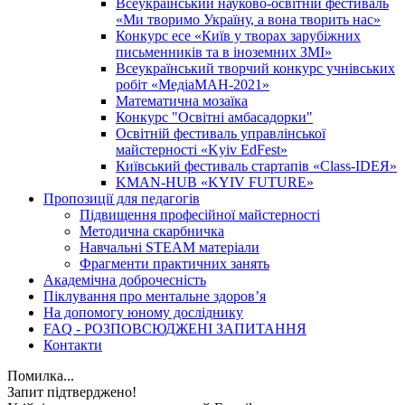
Всеукраїнський науково-освітній фестиваль
«Ми творимо Україну, а вона творить нас»
Конкурс есе «Київ у творах зарубіжних
письменників та в іноземних ЗМІ»
Всеукраїнський творчий конкурс учнівських
робіт «МедіаМАН-2021»
Математична мозаїка
Конкурс "Освітні амбасадорки"
Освітній фестиваль управлінської
майстерності «Kyiv EdFest»
Київський фестиваль стартапів «Class-IDEЯ»
KMAN-HUB «KYIV FUTURE»
Пропозиції для педагогів
Підвищення професійної майстерності
Методична скарбничка
Навчальні STEAM матеріали
Фрагменти практичних занять
Академічна доброчесність
Піклування про ментальне здоровʼя
На допомогу юному досліднику
FAQ - РОЗПОВСЮДЖЕНІ ЗАПИТАННЯ
Контакти
Помилка...
Запит підтверджено!