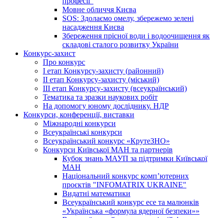
професії"
Мовне обличчя Києва
SOS: Здолаємо омелу, збережемо зелені
насадження Києва
Збереження прісної води і водоочищення як
складові сталого розвитку України
Конкурс-захист
Про конкурс
І етап Конкурсу-захисту (районний)
ІІ етап Конкурсу-захисту (міський)
ІІІ етап Конкурсу-захисту (всеукраїнський)
Тематика та зразки наукових робіт
На допомогу юному досліднику. НДР
Конкурси, конференції, виставки
Міжнародні конкурси
Всеукраїнські конкурси
Всеукраїнський конкурс «КрутеЗНО»
Конкурси Київської МАН та партнерів
Кубок знань МАУП за підтримки Київської
МАН
Національний конкурс комп’ютерних
проєктів "INFOMATRIX UKRAINE"
Видатні математики
Всеукраїнський конкурс есе та малюнків
«Українська «формула ядерної безпеки»»