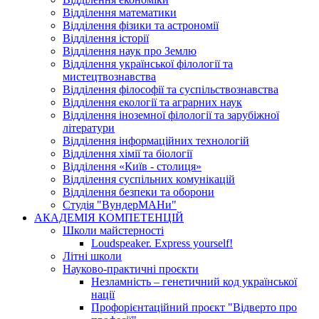
Відділення математики
Відділення фізики та астрономії
Відділення історії
Відділення наук про Землю
Відділення української філології та
мистецтвознавства
Відділення філософії та суспільствознавства
Відділення екології та аграрних наук
Відділення іноземної філології та зарубіжної
літератури
Відділення інформаційних технологій
Відділення хімії та біології
Відділення «Київ - столиця»
Відділення суспільних комунікацій
Відділення безпеки та оборони
Студія "ВундерМАНи"
АКАДЕМІЯ КОМПЕТЕНЦІЙ
Школи майстерності
Loudspeaker. Express yourself!
Літні школи
Науково-практичні проєкти
Незламність – генетичний код української
нації
Профорієнтаційний проєкт "Відверто про