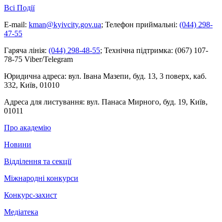
Всі Події
E-mail:
kman@kyivcity.gov.ua
;
Телефон приймальні:
(044) 298-
47-55
Гаряча лінія:
(044) 298-48-55
;
Технічна підтримка:
(067) 107-
78-75 Viber/Telegram
Юридична адреса:
вул. Івана Мазепи, буд. 13, 3 поверх, каб.
332, Київ, 01010
Адреса для листування:
вул. Панаса Мирного, буд. 19, Київ,
01011
Про академію
Новини
Відділення та секції
Міжнародні конкурси
Конкурс-захист
Медіатека