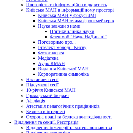
Прозорість та інформаційна відкритість
Київська МАН в інформаційному просторі
Київська МАН у фокусі ЗМІ
Київська МАН очима фронтмейкерів
Наука завжди з нами
П’ятихвилинка науки
Флешмоб “НаукаНаДивані”
Поговоримо про...
Інтелект молоді - Києву
Фотогалерея
Медіатека
Аудіо КМАН
Видання Київської МАН
Корпоративна символіка
Настановчі сесії
Підсумкові сесії
10-річчя Київської МАН
Громадський бюджет
Афіліація
Атестація педагогічних працівників
Безпека в інтернеті
Охорона праці та безпека життєдіяльності
Відділення та секції. Реєстрація
Відділення інженерії та матеріалознавства
Відділення економіки