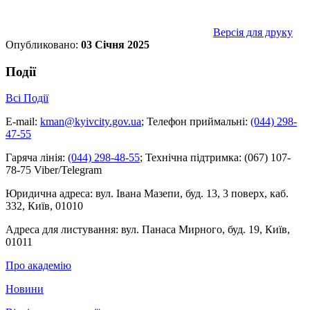
Версія для друку
Опубликовано:
03 Січня 2025
Події
Всі Події
E-mail:
kman@kyivcity.gov.ua
;
Телефон приймальні:
(044) 298-
47-55
Гаряча лінія:
(044) 298-48-55
;
Технічна підтримка:
(067) 107-
78-75 Viber/Telegram
Юридична адреса:
вул. Івана Мазепи, буд. 13, 3 поверх, каб.
332, Київ, 01010
Адреса для листування:
вул. Панаса Мирного, буд. 19, Київ,
01011
Про академію
Новини