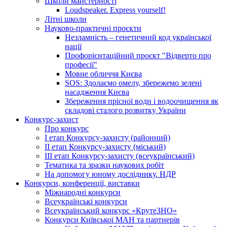
Школи майстерності
Loudspeaker. Express yourself!
Літні школи
Науково-практичні проєкти
Незламність – генетичний код української
нації
Профорієнтаційний проєкт "Відверто про
професії"
Мовне обличчя Києва
SOS: Здолаємо омелу, збережемо зелені
насадження Києва
Збереження прісної води і водоочищення як
складові сталого розвитку України
Конкурс-захист
Про конкурс
І етап Конкурсу-захисту (районний)
ІІ етап Конкурсу-захисту (міський)
ІІІ етап Конкурсу-захисту (всеукраїнський)
Тематика та зразки наукових робіт
На допомогу юному досліднику. НДР
Конкурси, конференції, виставки
Міжнародні конкурси
Всеукраїнські конкурси
Всеукраїнський конкурс «КрутеЗНО»
Конкурси Київської МАН та партнерів