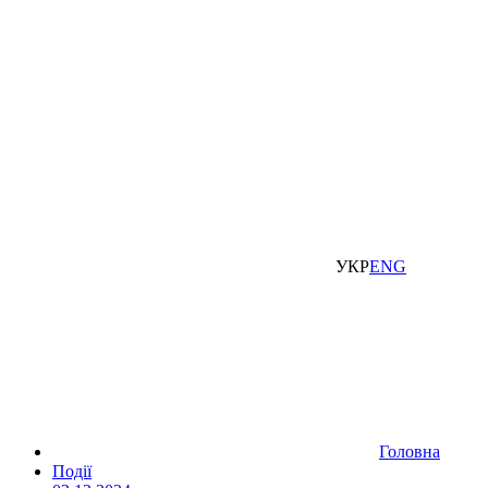
УКР
ENG
Головна
Події