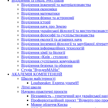
Відділення та секції. Реєстрація
Відділення інженерії та матеріалознавства
Відділення економіки
Відділення математики
Відділення фізики та астрономії
Відділення історії
Відділення наук про Землю
Відділення української філології та мистецтвознавст
Відділення філософії та суспільствознавства
Відділення екології та аграрних наук
Відділення іноземної філології та зарубіжної літера
Відділення інформаційних технологій
Відділення хімії та біології
Відділення «Київ - столиця»
Відділення суспільних комунікацій
Відділення безпеки та оборони
Студія "ВундерМАНи"
АКАДЕМІЯ КОМПЕТЕНЦІЙ
Школи майстерності
Loudspeaker. Express yourself!
Літні школи
Науково-практичні проєкти
Незламність – генетичний код української наці
Профорієнтаційний проєкт "Відверто про проф
Мовне обличчя Києва