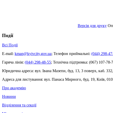
Версія для друку
Оп
Події
Всі Події
E-mail:
kman@kyivcity.gov.ua
;
Телефон приймальні:
(044) 298-47
Гаряча лінія:
(044) 298-48-55
;
Технічна підтримка:
(067) 107-78-7
Юридична адреса:
вул. Івана Мазепи, буд. 13, 3 поверх, каб. 332
Адреса для листування:
вул. Панаса Мирного, буд. 19, Київ, 010
Про академію
Новини
Відділення та секції