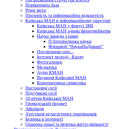
Нормативна база
Річні звіти
Прозорість та інформаційна відкритість
Київська МАН в інформаційному просторі
Київська МАН у фокусі ЗМІ
Київська МАН очима фронтмейкерів
Наука завжди з нами
П’ятихвилинка науки
Флешмоб “НаукаНаДивані”
Поговоримо про...
Інтелект молоді - Києву
Фотогалерея
Медіатека
Аудіо КМАН
Видання Київської МАН
Корпоративна символіка
Настановчі сесії
Підсумкові сесії
10-річчя Київської МАН
Громадський бюджет
Афіліація
Атестація педагогічних працівників
Безпека в інтернеті
Охорона праці та безпека життєдіяльності