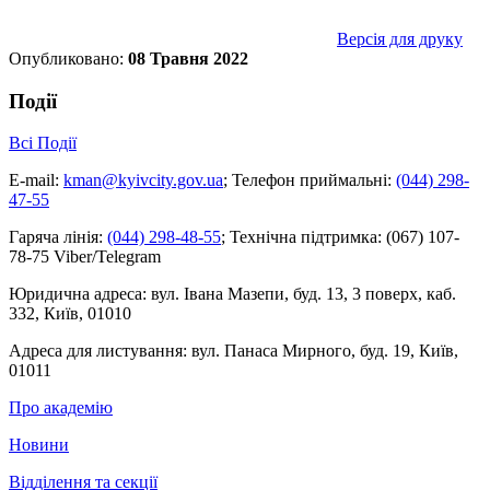
Версія для друку
Опубликовано:
08 Травня 2022
Події
Всі Події
E-mail:
kman@kyivcity.gov.ua
;
Телефон приймальні:
(044) 298-
47-55
Гаряча лінія:
(044) 298-48-55
;
Технічна підтримка:
(067) 107-
78-75 Viber/Telegram
Юридична адреса:
вул. Івана Мазепи, буд. 13, 3 поверх, каб.
332, Київ, 01010
Адреса для листування:
вул. Панаса Мирного, буд. 19, Київ,
01011
Про академію
Новини
Відділення та секції