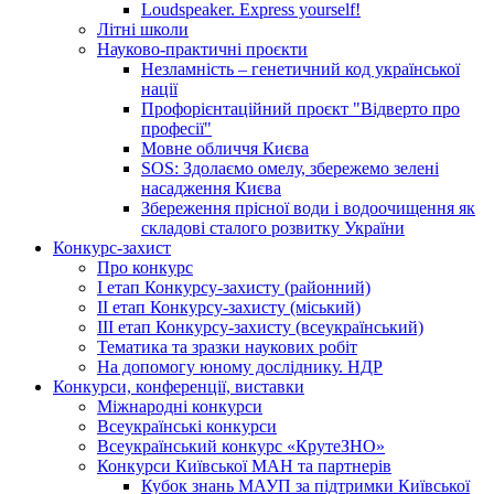
Loudspeaker. Express yourself!
Літні школи
Науково-практичні проєкти
Незламність – генетичний код української
нації
Профорієнтаційний проєкт "Відверто про
професії"
Мовне обличчя Києва
SOS: Здолаємо омелу, збережемо зелені
насадження Києва
Збереження прісної води і водоочищення як
складові сталого розвитку України
Конкурс-захист
Про конкурс
І етап Конкурсу-захисту (районний)
ІІ етап Конкурсу-захисту (міський)
ІІІ етап Конкурсу-захисту (всеукраїнський)
Тематика та зразки наукових робіт
На допомогу юному досліднику. НДР
Конкурси, конференції, виставки
Міжнародні конкурси
Всеукраїнські конкурси
Всеукраїнський конкурс «КрутеЗНО»
Конкурси Київської МАН та партнерів
Кубок знань МАУП за підтримки Київської