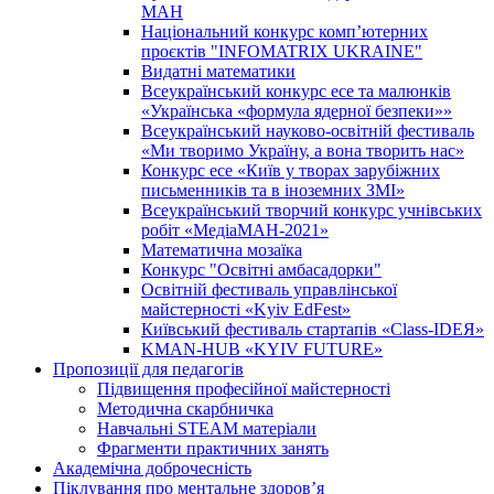
МАН
Національний конкурс комп’ютерних
проєктів "INFOMATRIX UKRAINE"
Видатні математики
Всеукраїнський конкурс есе та малюнків
«Українська «формула ядерної безпеки»»
Всеукраїнський науково-освітній фестиваль
«Ми творимо Україну, а вона творить нас»
Конкурс есе «Київ у творах зарубіжних
письменників та в іноземних ЗМІ»
Всеукраїнський творчий конкурс учнівських
робіт «МедіаМАН-2021»
Математична мозаїка
Конкурс "Освітні амбасадорки"
Освітній фестиваль управлінської
майстерності «Kyiv EdFest»
Київський фестиваль стартапів «Class-IDEЯ»
KMAN-HUB «KYIV FUTURE»
Пропозиції для педагогів
Підвищення професійної майстерності
Методична скарбничка
Навчальні STEAM матеріали
Фрагменти практичних занять
Академічна доброчесність
Піклування про ментальне здоровʼя