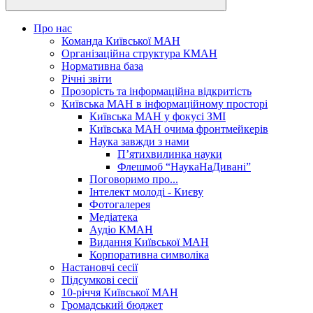
Про нас
Команда Київської МАН
Організаційна структура КМАН
Нормативна база
Річні звіти
Прозорість та інформаційна відкритість
Київська МАН в інформаційному просторі
Київська МАН у фокусі ЗМІ
Київська МАН очима фронтмейкерів
Наука завжди з нами
П’ятихвилинка науки
Флешмоб “НаукаНаДивані”
Поговоримо про...
Інтелект молоді - Києву
Фотогалерея
Медіатека
Аудіо КМАН
Видання Київської МАН
Корпоративна символіка
Настановчі сесії
Підсумкові сесії
10-річчя Київської МАН
Громадський бюджет