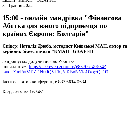
школи "КМАН - GRAFFIT"
31 Травня 2022
15:00 - онлайн мандрівка "Фінансова
Абетка для юного підприємця по
країнах Європи: Болгарія"
Спікер: Наталія Дзюба, методист Київської МАН, автор та
керівник бізнес-школи "КМАН - GRAFFIT"
Запрошуємо долучитися до Zoom за
посиланням:
https://us05web.zoom.us/j/83766140634?
pwd=YmFwMEZDN0dQVEhyYXBnNVloOVgzQT09
Ідентифікатор конференції: 837 6614 0634
Код доступу: 1w54vT