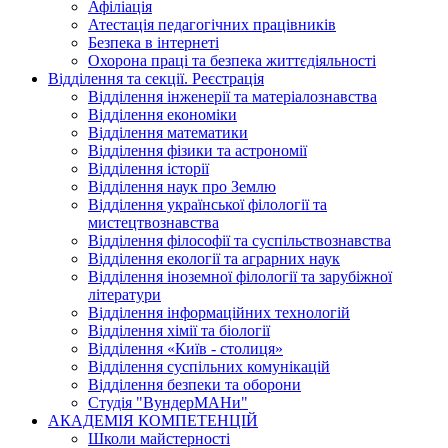
Афіліація
Атестація педагогічних працівників
Безпека в інтернеті
Охорона праці та безпека життєдіяльності
Відділення та секції. Реєстрація
Відділення інженерії та матеріалознавства
Відділення економіки
Відділення математики
Відділення фізики та астрономії
Відділення історії
Відділення наук про Землю
Відділення української філології та
мистецтвознавства
Відділення філософії та суспільствознавства
Відділення екології та аграрних наук
Відділення іноземної філології та зарубіжної
літератури
Відділення інформаційних технологій
Відділення хімії та біології
Відділення «Київ - столиця»
Відділення суспільних комунікацій
Відділення безпеки та оборони
Студія "ВундерМАНи"
АКАДЕМІЯ КОМПЕТЕНЦІЙ
Школи майстерності