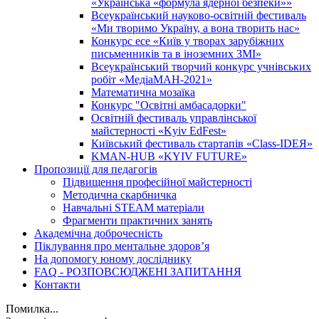
«Українська «формула ядерної безпеки»»
Всеукраїнський науково-освітній фестиваль
«Ми творимо Україну, а вона творить нас»
Конкурс есе «Київ у творах зарубіжних
письменників та в іноземних ЗМІ»
Всеукраїнський творчий конкурс учнівських
робіт «МедіаМАН-2021»
Математична мозаїка
Конкурс "Освітні амбасадорки"
Освітній фестиваль управлінської
майстерності «Kyiv EdFest»
Київський фестиваль стартапів «Class-IDEЯ»
KMAN-HUB «KYIV FUTURE»
Пропозиції для педагогів
Підвищення професійної майстерності
Методична скарбничка
Навчальні STEAM матеріали
Фрагменти практичних занять
Академічна доброчесність
Піклування про ментальне здоровʼя
На допомогу юному досліднику
FAQ - РОЗПОВСЮДЖЕНІ ЗАПИТАННЯ
Контакти
Помилка...