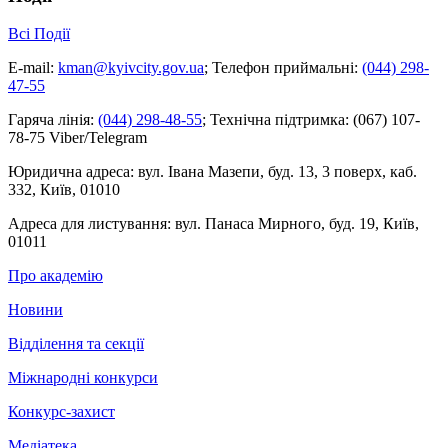
Всі Події
E-mail:
kman@kyivcity.gov.ua
;
Телефон приймальні:
(044) 298-
47-55
Гаряча лінія:
(044) 298-48-55
;
Технічна підтримка:
(067) 107-
78-75 Viber/Telegram
Юридична адреса:
вул. Івана Мазепи, буд. 13, 3 поверх, каб.
332, Київ, 01010
Адреса для листування:
вул. Панаса Мирного, буд. 19, Київ,
01011
Про академію
Новини
Відділення та секції
Міжнародні конкурси
Конкурс-захист
Медіатека