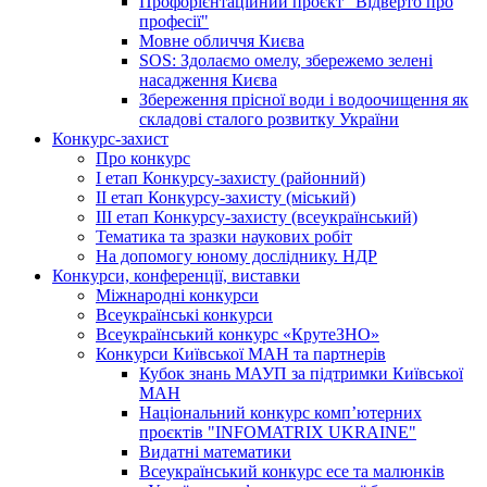
Профорієнтаційний проєкт "Відверто про
професії"
Мовне обличчя Києва
SOS: Здолаємо омелу, збережемо зелені
насадження Києва
Збереження прісної води і водоочищення як
складові сталого розвитку України
Конкурс-захист
Про конкурс
І етап Конкурсу-захисту (районний)
ІІ етап Конкурсу-захисту (міський)
ІІІ етап Конкурсу-захисту (всеукраїнський)
Тематика та зразки наукових робіт
На допомогу юному досліднику. НДР
Конкурси, конференції, виставки
Міжнародні конкурси
Всеукраїнські конкурси
Всеукраїнський конкурс «КрутеЗНО»
Конкурси Київської МАН та партнерів
Кубок знань МАУП за підтримки Київської
МАН
Національний конкурс комп’ютерних
проєктів "INFOMATRIX UKRAINE"
Видатні математики
Всеукраїнський конкурс есе та малюнків