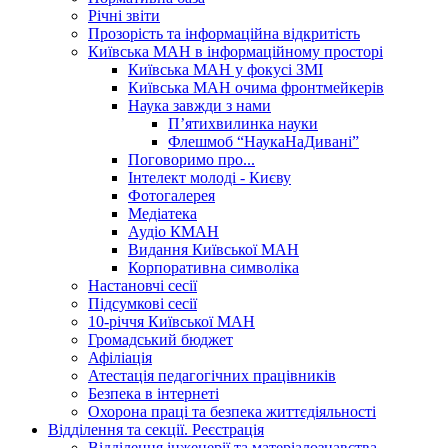
Річні звіти
Прозорість та інформаційна відкритість
Київська МАН в інформаційному просторі
Київська МАН у фокусі ЗМІ
Київська МАН очима фронтмейкерів
Наука завжди з нами
П’ятихвилинка науки
Флешмоб “НаукаНаДивані”
Поговоримо про...
Інтелект молоді - Києву
Фотогалерея
Медіатека
Аудіо КМАН
Видання Київської МАН
Корпоративна символіка
Настановчі сесії
Підсумкові сесії
10-річчя Київської МАН
Громадський бюджет
Афіліація
Атестація педагогічних працівників
Безпека в інтернеті
Охорона праці та безпека життєдіяльності
Відділення та секції. Реєстрація
Відділення інженерії та матеріалознавства