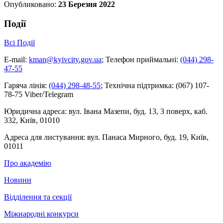
Опубликовано:
23 Березня 2022
Події
Всі Події
E-mail:
kman@kyivcity.gov.ua
;
Телефон приймальні:
(044) 298-
47-55
Гаряча лінія:
(044) 298-48-55
;
Технічна підтримка:
(067) 107-
78-75 Viber/Telegram
Юридична адреса:
вул. Івана Мазепи, буд. 13, 3 поверх, каб.
332, Київ, 01010
Адреса для листування:
вул. Панаса Мирного, буд. 19, Київ,
01011
Про академію
Новини
Відділення та секції
Міжнародні конкурси