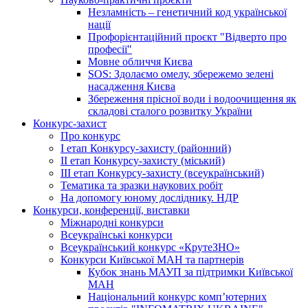
Незламність – генетичний код української
нації
Профорієнтаційний проєкт "Відверто про
професії"
Мовне обличчя Києва
SOS: Здолаємо омелу, збережемо зелені
насадження Києва
Збереження прісної води і водоочищення як
складові сталого розвитку України
Конкурс-захист
Про конкурс
І етап Конкурсу-захисту (районний)
ІІ етап Конкурсу-захисту (міський)
ІІІ етап Конкурсу-захисту (всеукраїнський)
Тематика та зразки наукових робіт
На допомогу юному досліднику. НДР
Конкурси, конференції, виставки
Міжнародні конкурси
Всеукраїнські конкурси
Всеукраїнський конкурс «КрутеЗНО»
Конкурси Київської МАН та партнерів
Кубок знань МАУП за підтримки Київської
МАН
Національний конкурс комп’ютерних