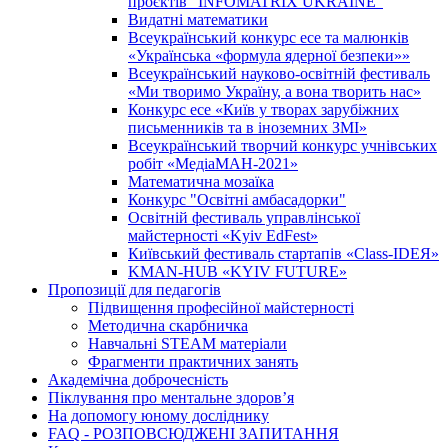
проєктів "INFOMATRIX UKRAINE"
Видатні математики
Всеукраїнський конкурс есе та малюнків
«Українська «формула ядерної безпеки»»
Всеукраїнський науково-освітній фестиваль
«Ми творимо Україну, а вона творить нас»
Конкурс есе «Київ у творах зарубіжних
письменників та в іноземних ЗМІ»
Всеукраїнський творчий конкурс учнівських
робіт «МедіаМАН-2021»
Математична мозаїка
Конкурс "Освітні амбасадорки"
Освітній фестиваль управлінської
майстерності «Kyiv EdFest»
Київський фестиваль стартапів «Class-IDEЯ»
KMAN-HUB «KYIV FUTURE»
Пропозиції для педагогів
Підвищення професійної майстерності
Методична скарбничка
Навчальні STEAM матеріали
Фрагменти практичних занять
Академічна доброчесність
Піклування про ментальне здоровʼя
На допомогу юному досліднику
FAQ - РОЗПОВСЮДЖЕНІ ЗАПИТАННЯ