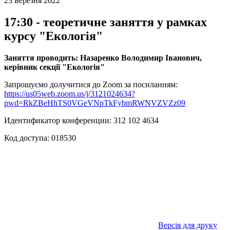
23 Березня 2022
17:30 - теоретичне заняття у рамках
курсу "Екологія"
Заняття проводить: Назаренко Володимир Іванович,
керівник секції "Екологія"
Запрошуємо долучитися до Zoom за посиланням:
https://us05web.zoom.us/j/3121024634?
pwd=RkZBeHhTS0VGeVNpTkFybmRWNVZVZz09
Идентификатор конференции: 312 102 4634
Код доступа: 018530
Версія для друку