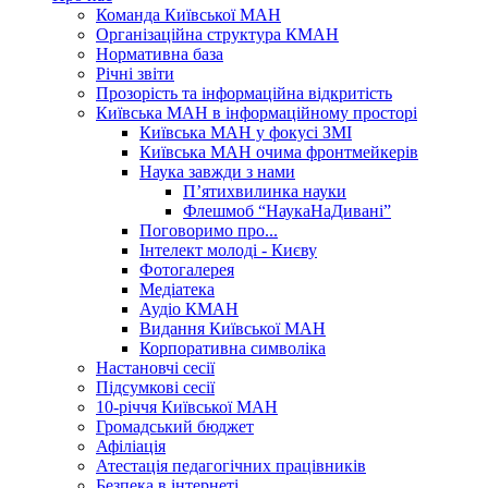
Команда Київської МАН
Організаційна структура КМАН
Нормативна база
Річні звіти
Прозорість та інформаційна відкритість
Київська МАН в інформаційному просторі
Київська МАН у фокусі ЗМІ
Київська МАН очима фронтмейкерів
Наука завжди з нами
П’ятихвилинка науки
Флешмоб “НаукаНаДивані”
Поговоримо про...
Інтелект молоді - Києву
Фотогалерея
Медіатека
Аудіо КМАН
Видання Київської МАН
Корпоративна символіка
Настановчі сесії
Підсумкові сесії
10-річчя Київської МАН
Громадський бюджет
Афіліація
Атестація педагогічних працівників
Безпека в інтернеті