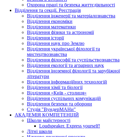
Охорона праці та безпека життєдіяльності
Відділення та секції. Реєстрація
Відділення інженерії та матеріалознавства
Відділення економіки
Відділення математики
Відділення фізики та астрономії
Відділення історії
Відділення наук про Землю
Відділення української філології та
мистецтвознавства
Відділення філософії та суспільствознавства
Відділення екології та аграрних наук
Відділення іноземної філології та зарубіжної
літератури
Відділення інформаційних технологій
Відділення хімії та біології
Відділення «Київ - столиця»
Відділення суспільних комунікацій
Відділення безпеки та оборони
Студія "ВундерМАНи"
АКАДЕМІЯ КОМПЕТЕНЦІЙ
Школи майстерності
Loudspeaker. Express yourself!
Літні школи
Науково-практичні проєкти