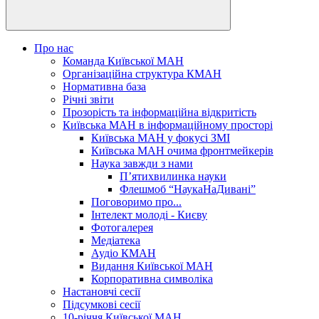
Про нас
Команда Київської МАН
Організаційна структура КМАН
Нормативна база
Річні звіти
Прозорість та інформаційна відкритість
Київська МАН в інформаційному просторі
Київська МАН у фокусі ЗМІ
Київська МАН очима фронтмейкерів
Наука завжди з нами
П’ятихвилинка науки
Флешмоб “НаукаНаДивані”
Поговоримо про...
Інтелект молоді - Києву
Фотогалерея
Медіатека
Аудіо КМАН
Видання Київської МАН
Корпоративна символіка
Настановчі сесії
Підсумкові сесії
10-річчя Київської МАН