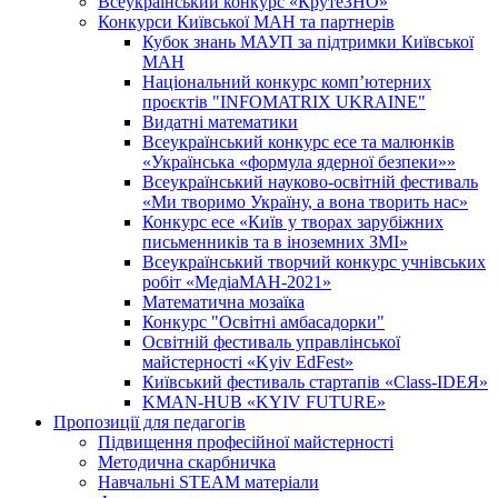
Всеукраїнський конкурс «КрутеЗНО»
Конкурси Київської МАН та партнерів
Кубок знань МАУП за підтримки Київської
МАН
Національний конкурс комп’ютерних
проєктів "INFOMATRIX UKRAINE"
Видатні математики
Всеукраїнський конкурс есе та малюнків
«Українська «формула ядерної безпеки»»
Всеукраїнський науково-освітній фестиваль
«Ми творимо Україну, а вона творить нас»
Конкурс есе «Київ у творах зарубіжних
письменників та в іноземних ЗМІ»
Всеукраїнський творчий конкурс учнівських
робіт «МедіаМАН-2021»
Математична мозаїка
Конкурс "Освітні амбасадорки"
Освітній фестиваль управлінської
майстерності «Kyiv EdFest»
Київський фестиваль стартапів «Class-IDEЯ»
KMAN-HUB «KYIV FUTURE»
Пропозиції для педагогів
Підвищення професійної майстерності
Методична скарбничка
Навчальні STEAM матеріали