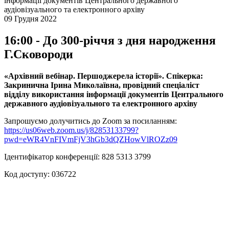
інформації документів Центрального державного
аудіовізуального та електронного архіву
09 Грудня 2022
16:00 - До 300-річчя з дня народження
Г.Сковороди
«Архівний вебінар. Першоджерела історії». Спікерка:
Закринична Ірина Миколаївна, провідний спеціаліст
відділу використання інформації документів Центрального
державного аудіовізуального та електронного архіву
Запрошуємо долучитись до Zoom за посиланням:
https://us06web.zoom.us/j/82853133799?
pwd=eWR4VnFIVmFjV3hGb3dQZHowVlROZz09
Ідентифікатор конференції: 828 5313 3799
Код доступу: 036722