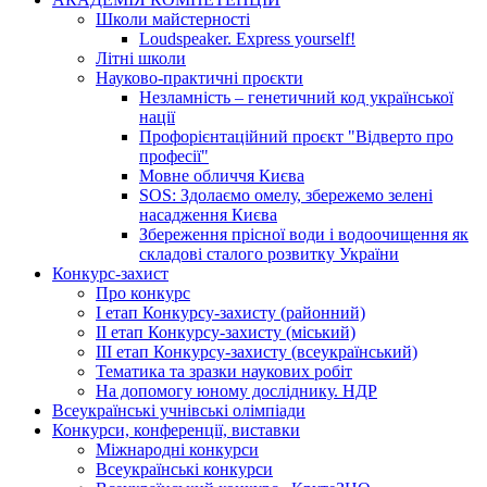
Школи майстерності
Loudspeaker. Express yourself!
Літні школи
Науково-практичні проєкти
Незламність – генетичний код української
нації
Профорієнтаційний проєкт "Відверто про
професії"
Мовне обличчя Києва
SOS: Здолаємо омелу, збережемо зелені
насадження Києва
Збереження прісної води і водоочищення як
складові сталого розвитку України
Конкурс-захист
Про конкурс
І етап Конкурсу-захисту (районний)
ІІ етап Конкурсу-захисту (міський)
ІІІ етап Конкурсу-захисту (всеукраїнський)
Тематика та зразки наукових робіт
На допомогу юному досліднику. НДР
Всеукраїнські учнівські олімпіади
Конкурси, конференції, виставки
Міжнародні конкурси
Всеукраїнські конкурси