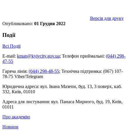
Версія для друку
Опубликовано:
01 Грудня 2022
Події
Всі Події
E-mail:
kman@kyivcity.gov.ua
;
Телефон приймальні:
(044) 298-
47-55
Гаряча лінія:
(044) 298-48-55
;
Технічна підтримка:
(067) 107-
78-75 Viber/Telegram
Юридична адреса:
вул. Івана Мазепи, буд. 13, 3 поверх, каб.
332, Київ, 01010
Адреса для листування:
вул. Панаса Мирного, буд. 19, Київ,
01011
Про академію
Новини