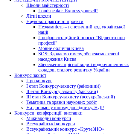
Школи майстерності
Loudspeaker. Express yourself!
Літні школи
Науково-практичні проєкти
Незламність – генетичний код української
нації
Профорієнтаційний проєкт "Відверто про
професії"
Мовне обличчя Києва
SOS: Здолаємо омелу, збережемо зелені
насадження Києва
Збереження прісної води і водоочищення як
складові сталого розвитку України
Конкурс-захист
Про конкурс
І етап Конкурсу-захисту (районний)
ІІ етап Конкурсу-захисту (міський)
ІІІ етап Конкурсу-захисту (всеукраїнський)
Тематика та зразки наукових робіт
На допомогу юному досліднику. НДР
Конкурси, конференції, виставки
Міжнародні конкурси
Всеукраїнські конкурси
Всеукраїнський конкурс «КрутеЗНО»