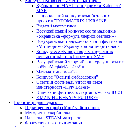
Конкурси Київської МАН та партнерів
Кубок знань МАУП за підтримки Київської
МАН
Національний конкурс комп’ютерних
проєктів "INFOMATRIX UKRAINE"
Видатні математики
Всеукраїнський конкурс есе та малюнків
«Українська «формула ядерної безпеки»»
Всеукраїнський науково-освітній фестиваль
«Ми творимо Україну, а вона творить нас»
Конкурс есе «Київ у творах зарубіжних
письменників та в іноземних ЗМІ»
Всеукраїнський творчий конкурс учнівських
робіт «МедіаМАН-2021»
Математична мозаїка
Конкурс "Освітні амбасадорки"
Освітній фестиваль управлінської
майстерності «Kyiv EdFest»
Київський фестиваль стартапів «Class-IDEЯ»
KMAN-HUB «KYIV FUTURE»
Пропозиції для педагогів
Підвищення професійної майстерності
Методична скарбничка
Навчальні STEAM матеріали
Фрагменти практичних занять