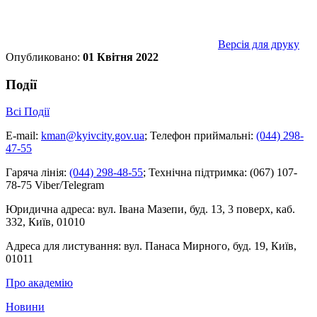
Версія для друку
Опубликовано:
01 Квітня 2022
Події
Всі Події
E-mail:
kman@kyivcity.gov.ua
;
Телефон приймальні:
(044) 298-
47-55
Гаряча лінія:
(044) 298-48-55
;
Технічна підтримка:
(067) 107-
78-75 Viber/Telegram
Юридична адреса:
вул. Івана Мазепи, буд. 13, 3 поверх, каб.
332, Київ, 01010
Адреса для листування:
вул. Панаса Мирного, буд. 19, Київ,
01011
Про академію
Новини