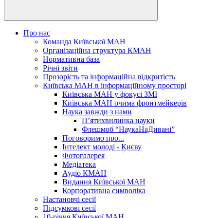
Про нас
Команда Київської МАН
Організаційна структура КМАН
Нормативна база
Річні звіти
Прозорість та інформаційна відкритість
Київська МАН в інформаційному просторі
Київська МАН у фокусі ЗМІ
Київська МАН очима фронтмейкерів
Наука завжди з нами
П’ятихвилинка науки
Флешмоб “НаукаНаДивані”
Поговоримо про...
Інтелект молоді - Києву
Фотогалерея
Медіатека
Аудіо КМАН
Видання Київської МАН
Корпоративна символіка
Настановчі сесії
Підсумкові сесії
10-річчя Київської МАН