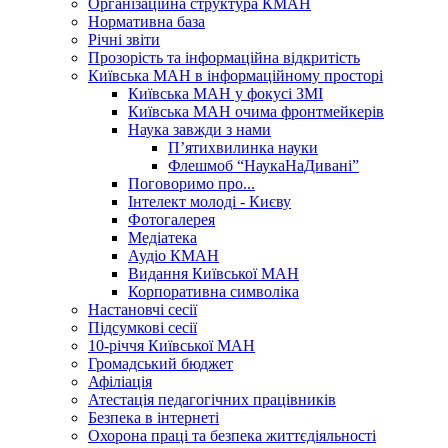
Організаційна структура КМАН
Нормативна база
Річні звіти
Прозорість та інформаційна відкритість
Київська МАН в інформаційному просторі
Київська МАН у фокусі ЗМІ
Київська МАН очима фронтмейкерів
Наука завжди з нами
П’ятихвилинка науки
Флешмоб “НаукаНаДивані”
Поговоримо про...
Інтелект молоді - Києву
Фотогалерея
Медіатека
Аудіо КМАН
Видання Київської МАН
Корпоративна символіка
Настановчі сесії
Підсумкові сесії
10-річчя Київської МАН
Громадський бюджет
Афіліація
Атестація педагогічних працівників
Безпека в інтернеті
Охорона праці та безпека життєдіяльності