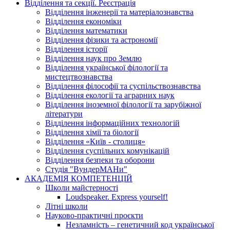
Відділення та секції. Реєстрація
Відділення інженерії та матеріалознавства
Відділення економіки
Відділення математики
Відділення фізики та астрономії
Відділення історії
Відділення наук про Землю
Відділення української філології та
мистецтвознавства
Відділення філософії та суспільствознавства
Відділення екології та аграрних наук
Відділення іноземної філології та зарубіжної
літератури
Відділення інформаційних технологій
Відділення хімії та біології
Відділення «Київ - столиця»
Відділення суспільних комунікацій
Відділення безпеки та оборони
Студія "ВундерМАНи"
АКАДЕМІЯ КОМПЕТЕНЦІЙ
Школи майстерності
Loudspeaker. Express yourself!
Літні школи
Науково-практичні проєкти
Незламність – генетичний код української