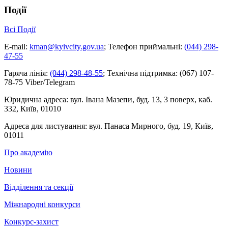
Події
Всі Події
E-mail:
kman@kyivcity.gov.ua
;
Телефон приймальні:
(044) 298-
47-55
Гаряча лінія:
(044) 298-48-55
;
Технічна підтримка:
(067) 107-
78-75 Viber/Telegram
Юридична адреса:
вул. Івана Мазепи, буд. 13, 3 поверх, каб.
332, Київ, 01010
Адреса для листування:
вул. Панаса Мирного, буд. 19, Київ,
01011
Про академію
Новини
Відділення та секції
Міжнародні конкурси
Конкурс-захист