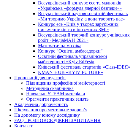
Всеукраїнський конкурс есе та малюнків
«Українська «формула ядерної безпеки»»
Всеукраїнський науково-освітній фестиваль
«Ми творимо Україну, а вона творить нас»
Конкурс есе «Київ у творах зарубіжних
письменників та в іноземних ЗМІ»
Всеукраїнський творчий конкурс учнівських
робіт «МедіаМАН-2021»
Математична мозаїка
Конкурс "Освітні амбасадорки"
Освітній фестиваль управлінської
майстерності «Kyiv EdFest»
Київський фестиваль стартапів «Class-IDEЯ»
KMAN-HUB «KYIV FUTURE»
Пропозиції для педагогів
Підвищення професійної майстерності
Методична скарбничка
Навчальні STEAM матеріали
Фрагменти практичних занять
Академічна доброчесність
Піклування про ментальне здоровʼя
На допомогу юному досліднику
FAQ - РОЗПОВСЮДЖЕНІ ЗАПИТАННЯ
Контакти