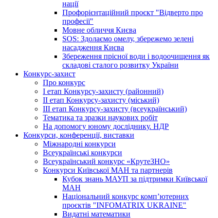
нації
Профорієнтаційний проєкт "Відверто про
професії"
Мовне обличчя Києва
SOS: Здолаємо омелу, збережемо зелені
насадження Києва
Збереження прісної води і водоочищення як
складові сталого розвитку України
Конкурс-захист
Про конкурс
І етап Конкурсу-захисту (районний)
ІІ етап Конкурсу-захисту (міський)
ІІІ етап Конкурсу-захисту (всеукраїнський)
Тематика та зразки наукових робіт
На допомогу юному досліднику. НДР
Конкурси, конференції, виставки
Міжнародні конкурси
Всеукраїнські конкурси
Всеукраїнський конкурс «КрутеЗНО»
Конкурси Київської МАН та партнерів
Кубок знань МАУП за підтримки Київської
МАН
Національний конкурс комп’ютерних
проєктів "INFOMATRIX UKRAINE"
Видатні математики