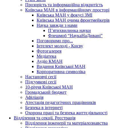
Прозорість та інформаційна відкритість
Київська МАН в інформаційному просторі
Київська МАН у фокусі ЗМІ
Київська МАН очима фронтмейкерів
Наука завжди з нами
П’ятихвилинка науки
Флешмоб “НаукаНаДивані”
Поговоримо про...
Інтелект молоді - Києву
Фотогалерея
Медіатека
Аудіо КМАН
Видання Київської МАН
Корпоративна символіка
Настановчі сесії
Підсумкові сесії
10-річчя Київської МАН
Громадський бюджет
Афіліація
Атестація педагогічних працівників
Безпека в інтернеті
Охорона праці та безпека життєдіяльності
Відділення та секції. Реєстрація
Відділення інженерії та матеріалознавства