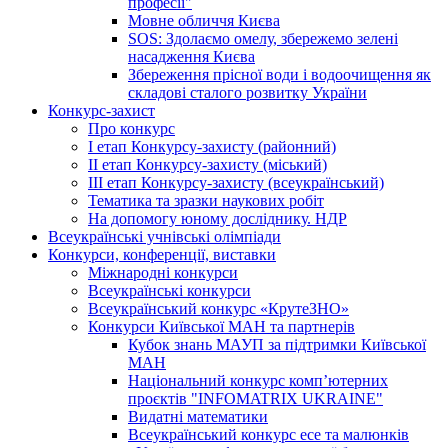
професії"
Мовне обличчя Києва
SOS: Здолаємо омелу, збережемо зелені
насадження Києва
Збереження прісної води і водоочищення як
складові сталого розвитку України
Конкурс-захист
Про конкурс
І етап Конкурсу-захисту (районний)
ІІ етап Конкурсу-захисту (міський)
ІІІ етап Конкурсу-захисту (всеукраїнський)
Тематика та зразки наукових робіт
На допомогу юному досліднику. НДР
Всеукраїнські учнівські олімпіади
Конкурси, конференції, виставки
Міжнародні конкурси
Всеукраїнські конкурси
Всеукраїнський конкурс «КрутеЗНО»
Конкурси Київської МАН та партнерів
Кубок знань МАУП за підтримки Київської
МАН
Національний конкурс комп’ютерних
проєктів "INFOMATRIX UKRAINE"
Видатні математики
Всеукраїнський конкурс есе та малюнків