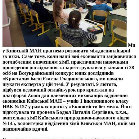
Ми
у Київській МАН прагнемо розвивати міждисциплінарні
зв’язки. Саме тому, коли наші юні економісти зацікавилися
поглибленим вивченням хімії, практичними навичками
проведення дослідження та зареєструвалися у кількості 28
осіб на Всеукраїнський конкурс юних дослідників
«Кристали» імені Євгена Гладишевського, ми почали
шукати експерта у цій темі. У результаті, 9 лютого,
відбувся незвичний онлайн-урок про кристали на
платформі Zoom для найменших вихованців відділення
економіки Київської МАН – учнів 1 інклюзивного класу
НВК №157 у рамках проєкту «Економісти без меж». Його
підготувала та провела Бодюл Наталія Сергіївна, к.х.н.,
вчителька хімії Київського природничо-наукового ліцею
№145, волонтерка відділення хімії Київської МАН, якій ми
надзвичайно вдячні.