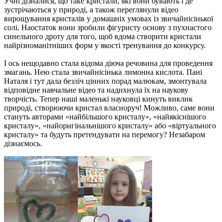
Учні дізналися, що таке кристали, які вони бувають і де
зустрічаються у природі, а також переглянули відео
вирощування кристалів у домашніх умовах із звичайнісінької
солі. Наостаток вони зробили фігуристу основу з пухнастого
синельного дроту для того, щоб вдома створити кристали
найрізноманітніших форм у якості тренування до конкурсу.
І ось нещодавно стала відома діюча речовина для проведення
змагань. Нею стала звичайнісінька лимонна кислота. Пані
Наталя і тут дала безліч цінних порад малюкам, змонтувала
відповідне навчальне відео та надихнула їх на наукову
творчість. Тепер наші маленькі науковці кинуть виклик
природі, створюючи кристал власноруч! Можливо, саме вони
стануть авторами «найбільшого кристалу», «найякіснішого
кристалу», «найоригінальнішого кристалу» або «віртуального
кристалу» та будуть претендувати на перемогу? Незабаром
дізнаємось.