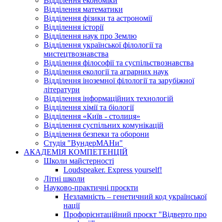
Відділення економіки
Відділення математики
Відділення фізики та астрономії
Відділення історії
Відділення наук про Землю
Відділення української філології та
мистецтвознавства
Відділення філософії та суспільствознавства
Відділення екології та аграрних наук
Відділення іноземної філології та зарубіжної
літератури
Відділення інформаційних технологій
Відділення хімії та біології
Відділення «Київ - столиця»
Відділення суспільних комунікацій
Відділення безпеки та оборони
Студія "ВундерМАНи"
АКАДЕМІЯ КОМПЕТЕНЦІЙ
Школи майстерності
Loudspeaker. Express yourself!
Літні школи
Науково-практичні проєкти
Незламність – генетичний код української
нації
Профорієнтаційний проєкт "Відверто про