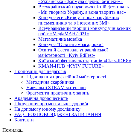
«Українська «формула ядерної безпеки»»
Всеукраїнський науково-освітній фестиваль
«Ми творимо Україну, а вона творить нас»
Конкурс есе «Київ у творах зарубіжних
письменників та в іноземних ЗМІ»
Всеукраїнський творчий конкурс учнівських
робіт «МедіаМАН-2021»
Математична мозаїка
Конкурс "Освітні амбасадорки"
Освітній фестиваль управлінської
майстерності «Kyiv EdFest»
Київський фестиваль стартапів «Class-IDEЯ»
KMAN-HUB «KYIV FUTURE»
Пропозиції для педагогів
Підвищення професійної майстерності
Методична скарбничка
Навчальні STEAM матеріали
Фрагменти практичних занять
Академічна доброчесність
Піклування про ментальне здоровʼя
На допомогу юному досліднику
FAQ - РОЗПОВСЮДЖЕНІ ЗАПИТАННЯ
Контакти
Помилка...