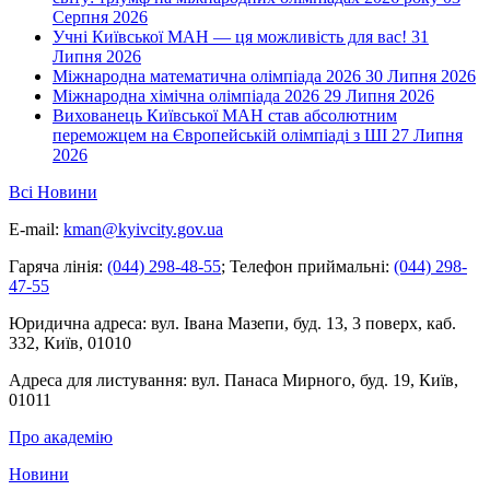
Серпня 2026
Учні Київської МАН — ця можливість для вас!
31
Липня 2026
Міжнародна математична олімпіада 2026
30 Липня 2026
Міжнародна хімічна олімпіада 2026
29 Липня 2026
Вихованець Київської МАН став абсолютним
переможцем на Європейській олімпіаді з ШІ
27 Липня
2026
Всі Новини
E-mail:
kman@kyivcity.gov.ua
Гаряча лінія:
(044) 298-48-55
;
Телефон приймальні:
(044) 298-
47-55
Юридична адреса:
вул. Івана Мазепи, буд. 13, 3 поверх, каб.
332, Київ, 01010
Адреса для листування:
вул. Панаса Мирного, буд. 19, Київ,
01011
Про академію
Новини