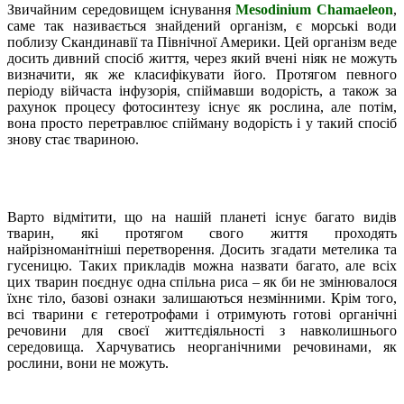
Звичайним середовищем існування
Mesodinium Chamaeleon
,
саме так називається знайдений організм, є морські води
поблизу Скандинавії та Північної Америки. Цей організм веде
досить дивний спосіб життя, через який вчені ніяк не можуть
визначити, як же класифікувати його. Протягом певного
періоду війчаста інфузорія, спіймавши водорість, а також за
рахунок процесу фотосинтезу існує як рослина, але потім,
вона просто перетравлює спійману водорість і у такий спосіб
знову стає твариною.
Варто відмітити, що на нашій планеті існує багато видів
тварин, які протягом свого життя проходять
найрізноманітніші перетворення. Досить згадати метелика та
гусеницю. Таких прикладів можна назвати багато, але всіх
цих тварин поєднує одна спільна риса – як би не змінювалося
їхнє тіло, базові ознаки залишаються незмінними. Крім того,
всі тварини є гетеротрофами і отримують готові органічні
речовини для своєї життєдіяльності з навколишнього
середовища. Харчуватись неорганічними речовинами, як
рослини, вони не можуть.