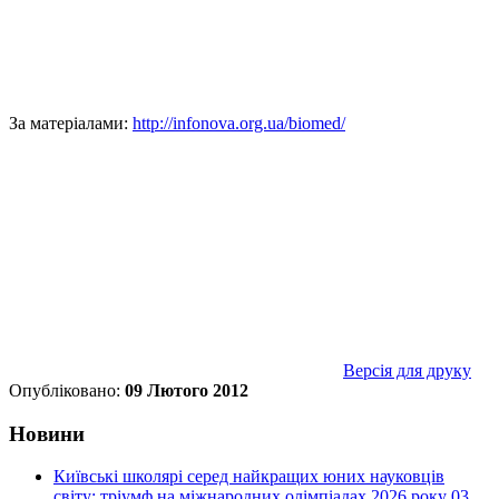
За матеріалами:
http://infonova.org.ua/biomed/
Версія для друку
Опубліковано:
09 Лютого 2012
Новини
Київські школярі серед найкращих юних науковців
світу: тріумф на міжнародних олімпіадах 2026 року
03