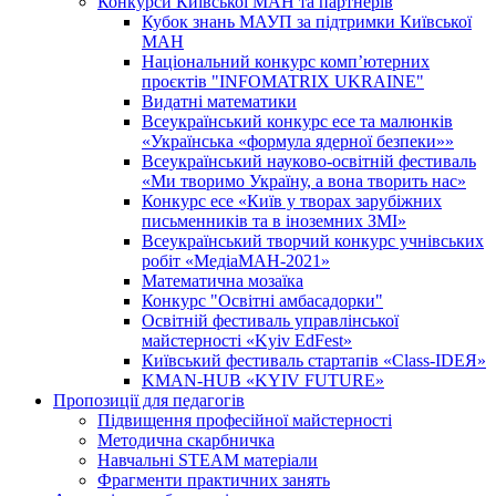
Конкурси Київської МАН та партнерів
Кубок знань МАУП за підтримки Київської
МАН
Національний конкурс комп’ютерних
проєктів "INFOMATRIX UKRAINE"
Видатні математики
Всеукраїнський конкурс есе та малюнків
«Українська «формула ядерної безпеки»»
Всеукраїнський науково-освітній фестиваль
«Ми творимо Україну, а вона творить нас»
Конкурс есе «Київ у творах зарубіжних
письменників та в іноземних ЗМІ»
Всеукраїнський творчий конкурс учнівських
робіт «МедіаМАН-2021»
Математична мозаїка
Конкурс "Освітні амбасадорки"
Освітній фестиваль управлінської
майстерності «Kyiv EdFest»
Київський фестиваль стартапів «Class-IDEЯ»
KMAN-HUB «KYIV FUTURE»
Пропозиції для педагогів
Підвищення професійної майстерності
Методична скарбничка
Навчальні STEAM матеріали
Фрагменти практичних занять