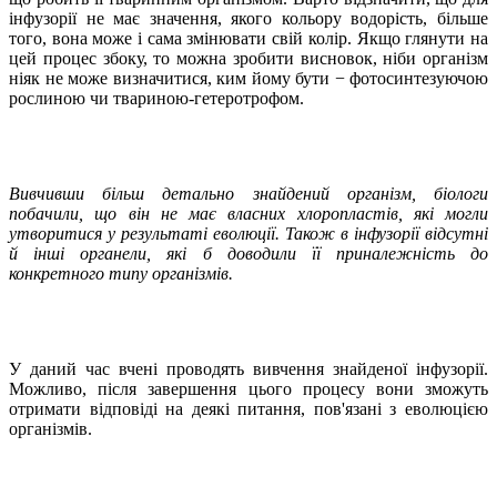
інфузорії не має значення, якого кольору водорість, більше
того, вона може і сама змінювати свій колір. Якщо глянути на
цей процес збоку, то можна зробити висновок, ніби організм
ніяк не може визначитися, ким йому бути − фотосинтезуючою
рослиною чи твариною-гетеротрофом.
Вивчивши більш детально знайдений організм, біологи
побачили, що він не має власних хлоропластів, які могли
утворитися у результаті еволюції. Також в інфузорії відсутні
й інші органели, які б доводили її приналежність до
конкретного типу організмів.
У даний час вчені проводять вивчення знайденої інфузорії.
Можливо, після завершення цього процесу вони зможуть
отримати відповіді на деякі питання, пов'язані з еволюцією
організмів.