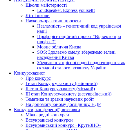
Школи майстерності
Loudspeaker. Express yourself!
Літні школи
Науково-практичні проєкти
Незламність – генетичний код української
нації
Профорієнтаційний проєкт "Відверто про
професії"
Мовне обличчя Києва
SOS: Здолаємо омелу, збережемо зелені
насадження Києва
Збереження прісної води і водоочищення як
складові сталого розвитку України
Конкурс-захист
Про конкурс
І етап Конкурсу-захисту (районний)
ІІ етап Конкурсу-захисту (міський)
ІІІ етап Конкурсу-захисту (всеукраїнський)
Тематика та зразки наукових робіт
На допомогу юному досліднику. НДР
Конкурси, конференції, виставки
Міжнародні конкурси
Всеукраїнські конкурси
Всеукраїнський конкурс «КрутеЗНО»