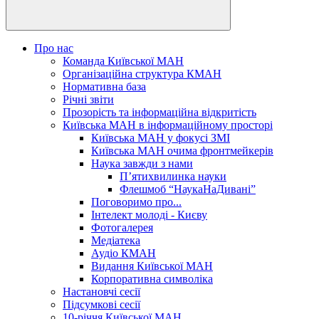
Про нас
Команда Київської МАН
Організаційна структура КМАН
Нормативна база
Річні звіти
Прозорість та інформаційна відкритість
Київська МАН в інформаційному просторі
Київська МАН у фокусі ЗМІ
Київська МАН очима фронтмейкерів
Наука завжди з нами
П’ятихвилинка науки
Флешмоб “НаукаНаДивані”
Поговоримо про...
Інтелект молоді - Києву
Фотогалерея
Медіатека
Аудіо КМАН
Видання Київської МАН
Корпоративна символіка
Настановчі сесії
Підсумкові сесії
10-річчя Київської МАН