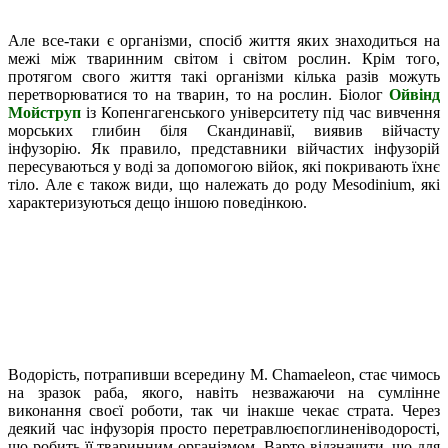
Але все-таки є організми, спосіб життя яких знаходиться на
межі між тваринним світом і світом рослин. Крім того,
протягом свого життя такі організми кілька разів можуть
перетворюватися то на тварин, то на рослин. Біолог
Ойвінд
Мойструп
із Копенгагенського університету під час вивчення
морських глибин біля Скандинавії, виявив війчасту
інфузорію. Як правило, представники війчастих інфузорій
пересуваються у воді за допомогою війок, які покривають їхнє
тіло. Але є також види, що належать до роду Mesodinium, які
характеризуються дещо іншою поведінкою.
Водорість, потрапивши всередину M. Chamaeleon, стає чимось
на зразок раба, якого, навіть незважаючи на сумлінне
виконання своєї роботи, так чи інакше чекає страта. Через
деякий час інфузорія просто перетравлюєпоглиненіводорості,
що робить її тваринним організмом. Варто відзначити, що для