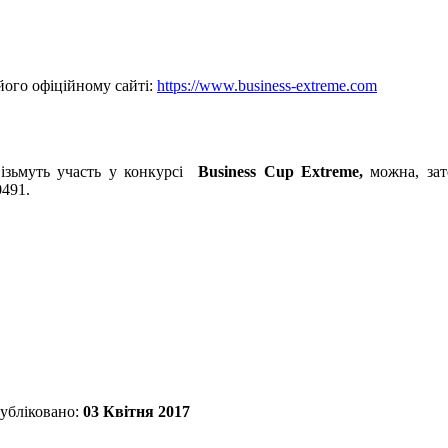
його офіційному сайті:
https://www.business-extreme.com
візьмуть участь у конкурсі
Business Cup Extreme
,
можна, за
0491.
убліковано:
03 Квітня 2017