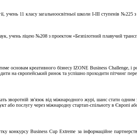
огії, учень 11 класу загальноосвітньої школи І-ІІІ ступенів №22
наук, учень ліцею №208 з проектом «Безпілотний плавучий транс
тиме основам креативного бізнесу IZONE Business Challenge, і р
иходити на європейський ринок та успішно проходити пітчинг пере
ржать зворотній зв'язок від міжнародного журі, шанс стати одним
кт або послугу через міжнародну стартап-спільноту в Європі або
тку конкурсу Business Cup Extreme за інформаційне партнерств