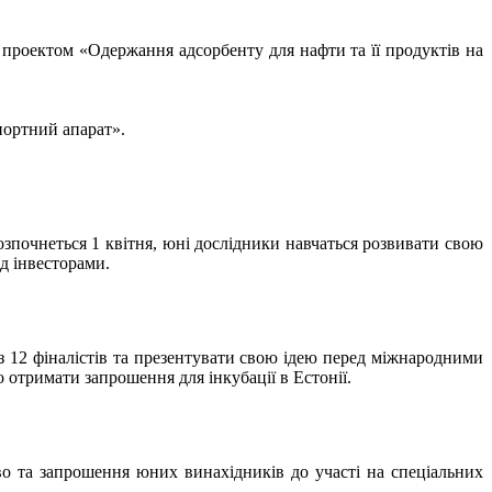
5 з проектом «Одержання адсорбенту для нафти та її продуктів на
портний апарат».
озпочнеться 1 квітня, юні дослідники навчаться розвивати свою
д інвесторами.
 з 12 фіналістів та презентувати свою ідею перед міжнародними
 отримати запрошення для інкубації в Естонії.
о та запрошення юних винахідників до участі на спеціальних