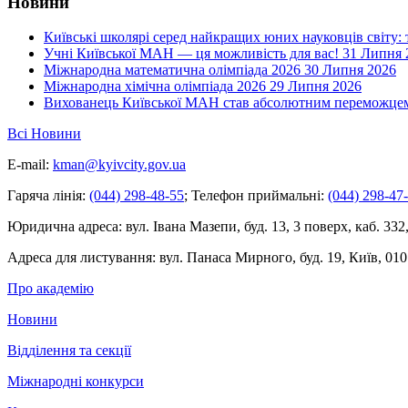
Новини
Київські школярі серед найкращих юних науковців світу:
Учні Київської МАН — ця можливість для вас!
31 Липня 
Міжнародна математична олімпіада 2026
30 Липня 2026
Міжнародна хімічна олімпіада 2026
29 Липня 2026
Вихованець Київської МАН став абсолютним переможцем 
Всі Новини
E-mail:
kman@kyivcity.gov.ua
Гаряча лінія:
(044) 298-48-55
;
Телефон приймальні:
(044) 298-47
Юридична адреса:
вул. Івана Мазепи, буд. 13, 3 поверх, каб. 332
Адреса для листування:
вул. Панаса Мирного, буд. 19, Київ, 010
Про академію
Новини
Відділення та секції
Міжнародні конкурси