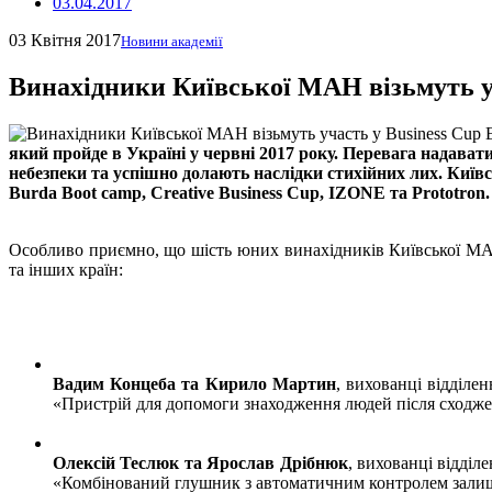
03.04.2017
03 Квітня 2017
Новини академії
Винахідники Київської МАН візьмуть уч
який пройде в Україні у червні 2017 року. Перевага надава
небезпеки та успішно долають наслідки стихійних лих. Київ
Burda Boot camp, Creative Business Cup, IZONE та Prototron.
Особливо приємно, що шість юних винахідників Київської МАН 
та інших країн:
Вадим Концеба та Кирило Мартин
, вихованці відділе
«Пристрій для допомоги знаходження людей після сходже
Олексій Теслюк та Ярослав Дрібнюк
, вихованці відді
«Комбінований глушник з автоматичним контролем залишк