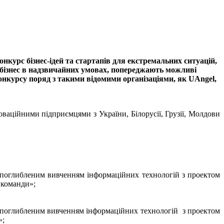
нкурс бізнес-ідей та стартапів для екстремальних ситуацій,
ь бізнес в надзвичайних умовах, попереджають можливі
онкурсу поряд з такими відомими організаціями, як UAngel,
ваційними підприємцями з України, Білорусії, Грузії, Молдови
 з поглибленим вивченням інформаційних технологій з проектом
 команди»;
 з поглибленим вивченням інформаційних технологій з проектом
»;