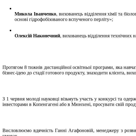
Микола Іванченко
, вихованець відділення хімії та біол
основі гідрофобізованого вспученого перліту»;
Олексій Наконечний
, вихованець відділення технічних 
Протягом 8 тижнів дистанційної освітньої програми, яка навча
бізнес-ідею до стадії готового продукту, знаходити клієнта, в
З 1 червня молоді науковці візьмуть участь у конкурсі та оде
інвесторами в Копенгагені або в Мюнхені, просувати свій проду
Висловлюємо вдячність Ганні Агафоновій, менеджеру з розви
умовах.