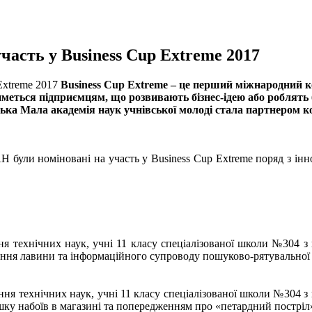
асть у Business Cup Extreme 2017
Business Cup Extreme – це перший міжнародний ко
тиметься підприємцям, що розвивають бізнес-ідею або роблят
ська Мала академія наук учнівської молоді стала партнером к
були номіновані на участь у Business Cup Extreme поряд з інно
ння технічних наук, учні 11 класу спеціалізованої школи №304
ння лавини та інформаційного супроводу пошуково-рятувальної
лення технічних наук, учні 11 класу спеціалізованої школи №304
у набоїв в магазині та попередженням про «петардний постріл