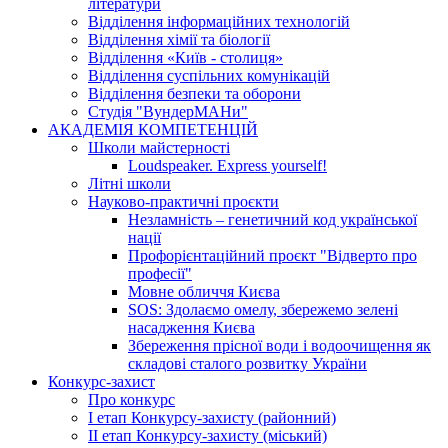
літератури
Відділення інформаційних технологій
Відділення хімії та біології
Відділення «Київ - столиця»
Відділення суспільних комунікацій
Відділення безпеки та оборони
Студія "ВундерМАНи"
АКАДЕМІЯ КОМПЕТЕНЦІЙ
Школи майстерності
Loudspeaker. Express yourself!
Літні школи
Науково-практичні проєкти
Незламність – генетичний код української
нації
Профорієнтаційний проєкт "Відверто про
професії"
Мовне обличчя Києва
SOS: Здолаємо омелу, збережемо зелені
насадження Києва
Збереження прісної води і водоочищення як
складові сталого розвитку України
Конкурс-захист
Про конкурс
І етап Конкурсу-захисту (районний)
ІІ етап Конкурсу-захисту (міський)