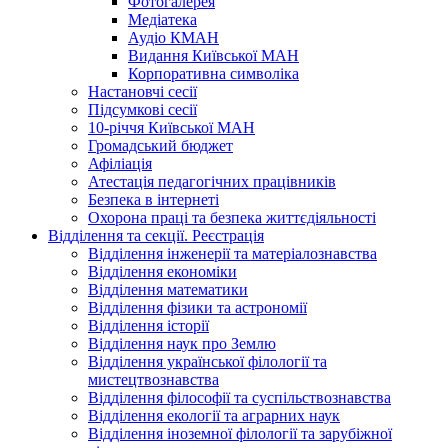
Фотогалерея
Медіатека
Аудіо КМАН
Видання Київської МАН
Корпоративна символіка
Настановчі сесії
Підсумкові сесії
10-річчя Київської МАН
Громадський бюджет
Афіліація
Атестація педагогічних працівників
Безпека в інтернеті
Охорона праці та безпека життєдіяльності
Відділення та секції. Реєстрація
Відділення інженерії та матеріалознавства
Відділення економіки
Відділення математики
Відділення фізики та астрономії
Відділення історії
Відділення наук про Землю
Відділення української філології та
мистецтвознавства
Відділення філософії та суспільствознавства
Відділення екології та аграрних наук
Відділення іноземної філології та зарубіжної