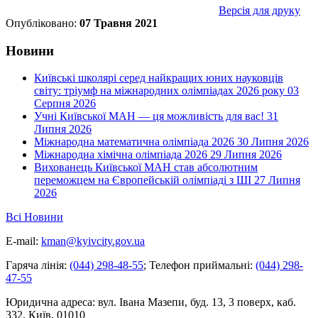
Версія для друку
Опубліковано:
07 Травня 2021
Новини
Київські школярі серед найкращих юних науковців
світу: тріумф на міжнародних олімпіадах 2026 року
03
Серпня 2026
Учні Київської МАН — ця можливість для вас!
31
Липня 2026
Міжнародна математична олімпіада 2026
30 Липня 2026
Міжнародна хімічна олімпіада 2026
29 Липня 2026
Вихованець Київської МАН став абсолютним
переможцем на Європейській олімпіаді з ШІ
27 Липня
2026
Всі Новини
E-mail:
kman@kyivcity.gov.ua
Гаряча лінія:
(044) 298-48-55
;
Телефон приймальні:
(044) 298-
47-55
Юридична адреса:
вул. Івана Мазепи, буд. 13, 3 поверх, каб.
332, Київ, 01010