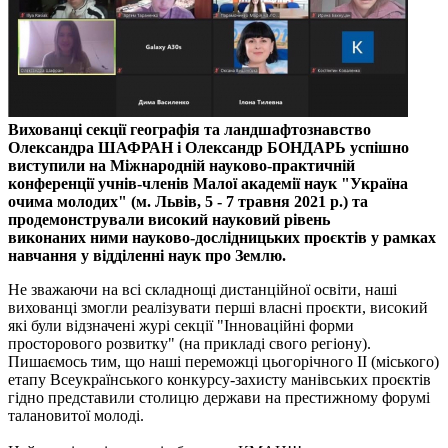
Вихованці секції географія та ландшафтознавство
Олександра ШАФРАН і Олександр БОНДАРЬ успішно
виступили на Міжнародній науково-практичній
конференції учнів-членів Малої академії наук "Україна
очима молодих" (м. Львів, 5 - 7 травня 2021 р.) та
продемонстрували високий науковий рівень
виконаних ними науково-дослідницьких проєктів у рамках
навчання у відділенні наук про Землю.
Не зважаючи на всі складнощі дистанційної освіти, наші
вихованці змогли реалізувати перші власні проєкти, високий
які були відзначені журі секції "Інноваційні форми
просторового розвитку" (на прикладі свого регіону).
Пишаємось тим, що наші переможці цьогорічного ІІ (міського)
етапу Всеукраїнського конкурсу-захисту манівських проєктів
гідно представили столицю держави на престижному форумі
талановитої молоді.