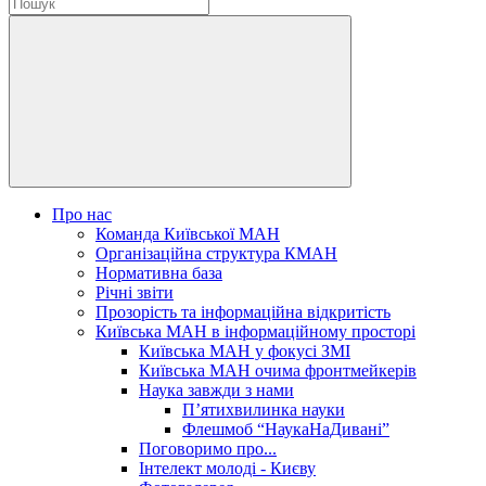
Про нас
Команда Київської МАН
Організаційна структура КМАН
Нормативна база
Річні звіти
Прозорість та інформаційна відкритість
Київська МАН в інформаційному просторі
Київська МАН у фокусі ЗМІ
Київська МАН очима фронтмейкерів
Наука завжди з нами
П’ятихвилинка науки
Флешмоб “НаукаНаДивані”
Поговоримо про...
Інтелект молоді - Києву