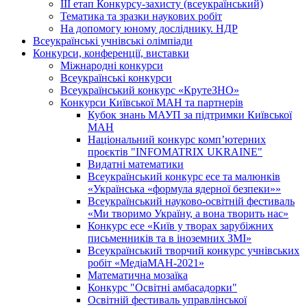
ІІІ етап Конкурсу-захисту (всеукраїнський)
Тематика та зразки наукових робіт
На допомогу юному досліднику. НДР
Всеукраїнські учнівські олімпіади
Конкурси, конференції, виставки
Міжнародні конкурси
Всеукраїнські конкурси
Всеукраїнський конкурс «КрутеЗНО»
Конкурси Київської МАН та партнерів
Кубок знань МАУП за підтримки Київської
МАН
Національний конкурс комп’ютерних
проєктів "INFOMATRIX UKRAINE"
Видатні математики
Всеукраїнський конкурс есе та малюнків
«Українська «формула ядерної безпеки»»
Всеукраїнський науково-освітній фестиваль
«Ми творимо Україну, а вона творить нас»
Конкурс есе «Київ у творах зарубіжних
письменників та в іноземних ЗМІ»
Всеукраїнський творчий конкурс учнівських
робіт «МедіаМАН-2021»
Математична мозаїка
Конкурс "Освітні амбасадорки"
Освітній фестиваль управлінської