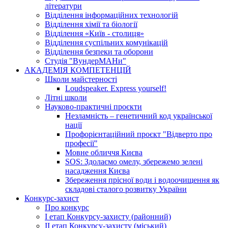
літератури
Відділення інформаційних технологій
Відділення хімії та біології
Відділення «Київ - столиця»
Відділення суспільних комунікацій
Відділення безпеки та оборони
Студія "ВундерМАНи"
АКАДЕМІЯ КОМПЕТЕНЦІЙ
Школи майстерності
Loudspeaker. Express yourself!
Літні школи
Науково-практичні проєкти
Незламність – генетичний код української
нації
Профорієнтаційний проєкт "Відверто про
професії"
Мовне обличчя Києва
SOS: Здолаємо омелу, збережемо зелені
насадження Києва
Збереження прісної води і водоочищення як
складові сталого розвитку України
Конкурс-захист
Про конкурс
І етап Конкурсу-захисту (районний)
ІІ етап Конкурсу-захисту (міський)