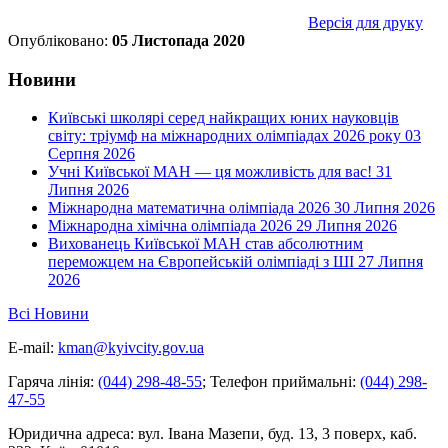
Версія для друку
Опубліковано:
05 Листопада 2020
Новини
Київські школярі серед найкращих юних науковців
світу: тріумф на міжнародних олімпіадах 2026 року
03
Серпня 2026
Учні Київської МАН — ця можливість для вас!
31
Липня 2026
Міжнародна математична олімпіада 2026
30 Липня 2026
Міжнародна хімічна олімпіада 2026
29 Липня 2026
Вихованець Київської МАН став абсолютним
переможцем на Європейській олімпіаді з ШІ
27 Липня
2026
Всі Новини
E-mail:
kman@kyivcity.gov.ua
Гаряча лінія:
(044) 298-48-55
;
Телефон приймальні:
(044) 298-
47-55
Юридична адреса:
вул. Івана Мазепи, буд. 13, 3 поверх, каб.