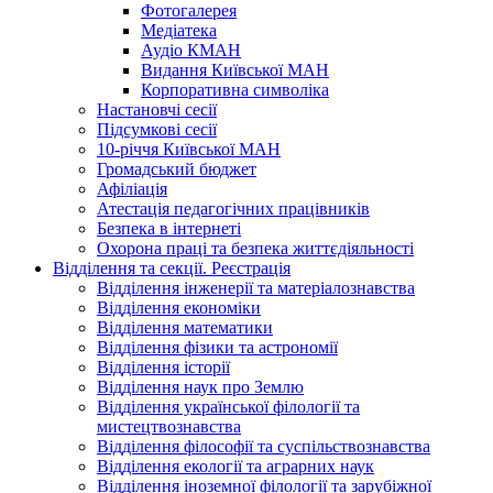
Фотогалерея
Медіатека
Аудіо КМАН
Видання Київської МАН
Корпоративна символіка
Настановчі сесії
Підсумкові сесії
10-річчя Київської МАН
Громадський бюджет
Афіліація
Атестація педагогічних працівників
Безпека в інтернеті
Охорона праці та безпека життєдіяльності
Відділення та секції. Реєстрація
Відділення інженерії та матеріалознавства
Відділення економіки
Відділення математики
Відділення фізики та астрономії
Відділення історії
Відділення наук про Землю
Відділення української філології та
мистецтвознавства
Відділення філософії та суспільствознавства
Відділення екології та аграрних наук
Відділення іноземної філології та зарубіжної