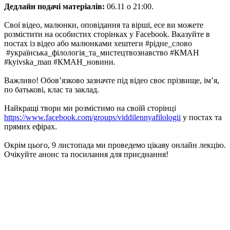
Дедлайн подачі матеріалів:
06.11 о 21:00.
Свої відео, малюнки, оповідання та вірші, есе ви можете
розмістити на особистих сторінках у Facebook. Вказуйте в
постах із відео або малюнками хештеги #рідне_слово
#українська_філологія_та_мистецтвознавство #КМАН
#kyivska_man #КМАН_новини.
Важливо! Обов’язково зазначте під відео своє прізвище, ім’я,
по батькові, клас та заклад.
Найкращі твори ми розмістимо на своїй сторінці
https://www.facebook.com/groups/viddilennyafilologii
у постах та
прямих ефірах.
Окрім цього, 9 листопада ми проведемо цікаву онлайн лекцію.
Очікуйте анонс та посилання для приєднання!