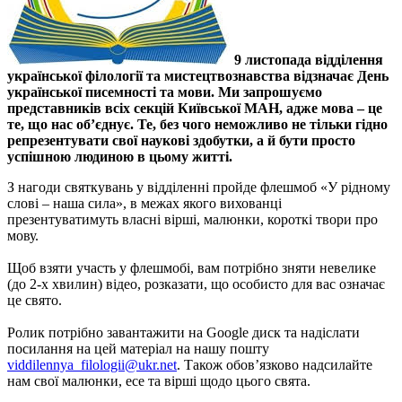
9 листопада відділення
української філології та мистецтвознавства відзначає День
української писемності та мови. Ми запрошуємо
представників всіх секцій Київської МАН, адже мова – це
те, що нас об’єднує. Те, без чого неможливо не тільки гідно
репрезентувати свої наукові здобутки, а й бути просто
успішною людиною в цьому житті.
З нагоди святкувань у відділенні пройде флешмоб «У рідному
слові – наша сила», в межах якого вихованці
презентуватимуть власні вірші, малюнки, короткі твори про
мову.
Щоб взяти участь у флешмобі, вам потрібно зняти невелике
(до 2-х хвилин) відео, розказати, що особисто для вас означає
це свято.
Ролик потрібно завантажити на Google диск та надіслати
посилання на цей матеріал на нашу пошту
viddilennya_filologii@ukr.net
. Також обов’язково надсилайте
нам свої малюнки, есе та вірші щодо цього свята.