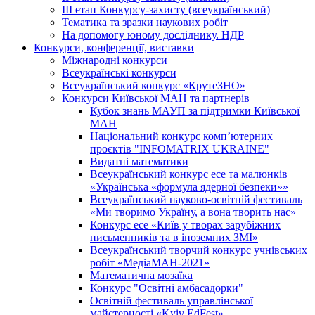
ІІІ етап Конкурсу-захисту (всеукраїнський)
Тематика та зразки наукових робіт
На допомогу юному досліднику. НДР
Конкурси, конференції, виставки
Міжнародні конкурси
Всеукраїнські конкурси
Всеукраїнський конкурс «КрутеЗНО»
Конкурси Київської МАН та партнерів
Кубок знань МАУП за підтримки Київської
МАН
Національний конкурс комп’ютерних
проєктів "INFOMATRIX UKRAINE"
Видатні математики
Всеукраїнський конкурс есе та малюнків
«Українська «формула ядерної безпеки»»
Всеукраїнський науково-освітній фестиваль
«Ми творимо Україну, а вона творить нас»
Конкурс есе «Київ у творах зарубіжних
письменників та в іноземних ЗМІ»
Всеукраїнський творчий конкурс учнівських
робіт «МедіаМАН-2021»
Математична мозаїка
Конкурс "Освітні амбасадорки"
Освітній фестиваль управлінської
майстерності «Kyiv EdFest»