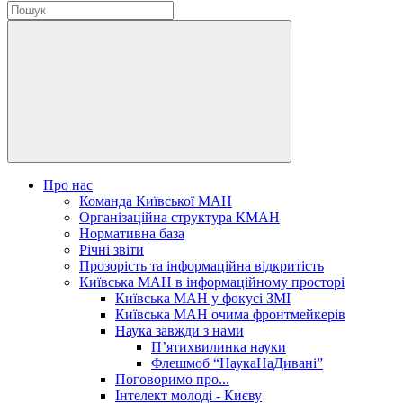
Про нас
Команда Київської МАН
Організаційна структура КМАН
Нормативна база
Річні звіти
Прозорість та інформаційна відкритість
Київська МАН в інформаційному просторі
Київська МАН у фокусі ЗМІ
Київська МАН очима фронтмейкерів
Наука завжди з нами
П’ятихвилинка науки
Флешмоб “НаукаНаДивані”
Поговоримо про...
Інтелект молоді - Києву