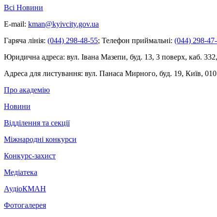
Всі Новини
E-mail:
kman@kyivcity.gov.ua
Гаряча лінія:
(044) 298-48-55
;
Телефон приймальні:
(044) 298-47
Юридична адреса:
вул. Івана Мазепи, буд. 13, 3 поверх, каб. 332
Адреса для листування:
вул. Панаса Мирного, буд. 19, Київ, 010
Про академію
Новини
Відділення та секції
Міжнародні конкурси
Конкурс-захист
Медіатека
АудіоКМАН
Фотогалерея