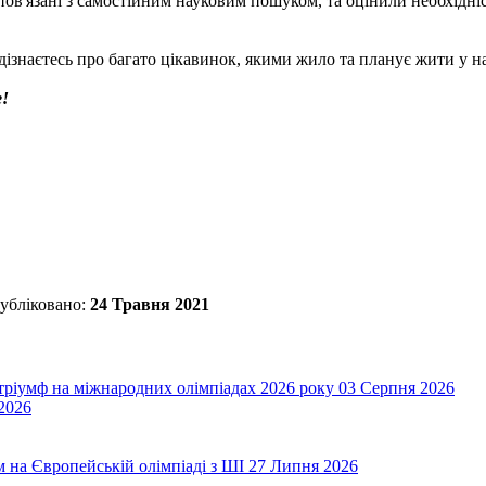
'язані з самостійним науковим пошуком, та оцінили необхідність
дізнаєтесь про багато цікавинок, якими жило та планує жити у н
e!
убліковано:
24 Травня 2021
 тріумф на міжнародних олімпіадах 2026 року
03 Серпня 2026
2026
на Європейській олімпіаді з ШІ
27 Липня 2026