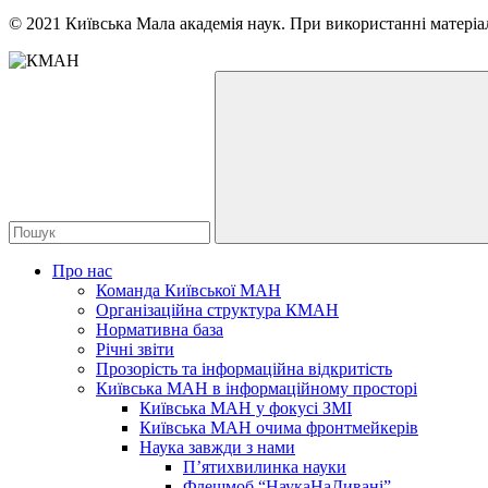
© 2021 Київська Мала академія наук. При використанні матеріал
Про нас
Команда Київської МАН
Організаційна структура КМАН
Нормативна база
Річні звіти
Прозорість та інформаційна відкритість
Київська МАН в інформаційному просторі
Київська МАН у фокусі ЗМІ
Київська МАН очима фронтмейкерів
Наука завжди з нами
П’ятихвилинка науки
Флешмоб “НаукаНаДивані”