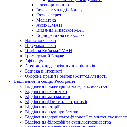
Поговоримо про...
Інтелект молоді - Києву
Фотогалерея
Медіатека
Аудіо КМАН
Видання Київської МАН
Корпоративна символіка
Настановчі сесії
Підсумкові сесії
10-річчя Київської МАН
Громадський бюджет
Афіліація
Атестація педагогічних працівників
Безпека в інтернеті
Охорона праці та безпека життєдіяльності
Відділення та секції. Реєстрація
Відділення інженерії та матеріалознавства
Відділення економіки
Відділення математики
Відділення фізики та астрономії
Відділення історії
Відділення наук про Землю
Відділення української філології та мистецтвознавст
Відділення філософії та суспільствознавства