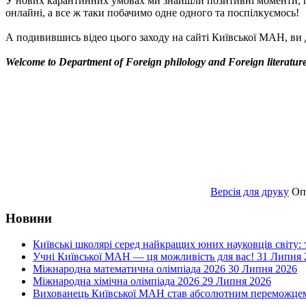
У нових карантинних умовах ми знайшли позитивні моменти, пов
онлайні, а все ж таки побачимо одне одного та поспілкуємось!
А подивившись відео цього заходу на сайті Київської МАН, ви 
Welcome to Department of Foreign philology and Foreign literatur
Версія для друку
Оп
Новини
Київські школярі серед найкращих юних науковців світу:
Учні Київської МАН — ця можливість для вас!
31 Липня 
Міжнародна математична олімпіада 2026
30 Липня 2026
Міжнародна хімічна олімпіада 2026
29 Липня 2026
Вихованець Київської МАН став абсолютним переможцем 