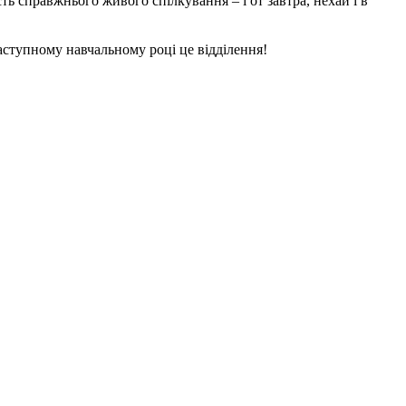
 справжнього живого спілкування – і от завтра, нехай і в
аступному навчальному році це відділення!