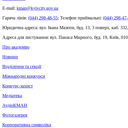
E-mail:
kman@kyivcity.gov.ua
Гаряча лінія:
(044) 298-48-55
;
Телефон приймальні:
(044) 298-47
Юридична адреса:
вул. Івана Мазепи, буд. 13, 3 поверх, каб. 332
Адреса для листування:
вул. Панаса Мирного, буд. 19, Київ, 010
Про академію
Новини
Відділення та секції
Міжнародні конкурси
Конкурс-захист
Медіатека
АудіоКМАН
Фотогалерея
Корпоративна символіка