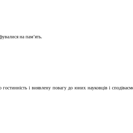
фувалися на пам’ять.
о гостинність і виявлену повагу до юних науковців і сподіваєм