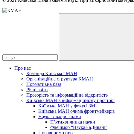
© 2021 Київська Мала академія наук. При використанні матеріал
Про нас
Команда Київської МАН
Організаційна структура КМАН
Нормативна база
Річні звіти
Прозорість та інформаційна відкритість
Київська МАН в інформаційному просторі
Київська МАН у фокусі ЗМІ
Київська МАН очима фронтмейкерів
Наука завжди з нами
П’ятихвилинка науки
Флешмоб “НаукаНаДивані”
Поговоримо про...