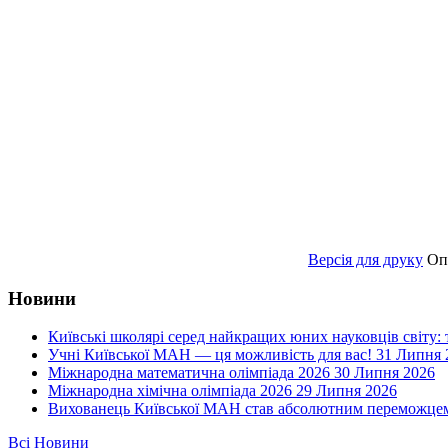
Версія для друку
Оп
Новини
Київські школярі серед найкращих юних науковців світу:
Учні Київської МАН — ця можливість для вас!
31 Липня 
Міжнародна математична олімпіада 2026
30 Липня 2026
Міжнародна хімічна олімпіада 2026
29 Липня 2026
Вихованець Київської МАН став абсолютним переможцем 
Всі Новини