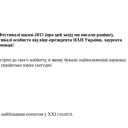
 Фестивалі науки-2015 (про цей захід ми писали раніше),
тивалі особисто від віце-президента НАН України, лауреата
умовця!
трічі до свого кабінету, в якому бували найвизначніші науковці
 українська наука сьогодні.
ся найбільшим попитом у ХХІ столітті.