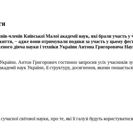
тя
нів-членів Київської Малої академії наук, які брали участь у
 життя, − адже вони отримували подяки за участь у цьому фес
женого діяча науки і техніки України Антона Григоровича На
 України. Антон Григорович гостинно запросив усіх учасників зус
академії наук України, її структуру, досягнення, якими пишається
учасної світової науки, про те, які її галузі будуть користувати