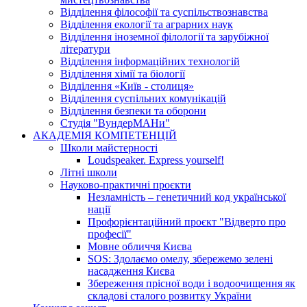
Відділення філософії та суспільствознавства
Відділення екології та аграрних наук
Відділення іноземної філології та зарубіжної
літератури
Відділення інформаційних технологій
Відділення хімії та біології
Відділення «Київ - столиця»
Відділення суспільних комунікацій
Відділення безпеки та оборони
Студія "ВундерМАНи"
АКАДЕМІЯ КОМПЕТЕНЦІЙ
Школи майстерності
Loudspeaker. Express yourself!
Літні школи
Науково-практичні проєкти
Незламність – генетичний код української
нації
Профорієнтаційний проєкт "Відверто про
професії"
Мовне обличчя Києва
SOS: Здолаємо омелу, збережемо зелені
насадження Києва
Збереження прісної води і водоочищення як
складові сталого розвитку України