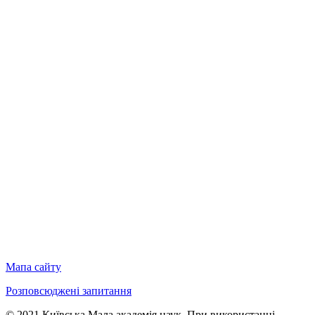
Мапа сайту
Розповсюджені запитання
© 2021 Київська Мала академія наук. При використанні