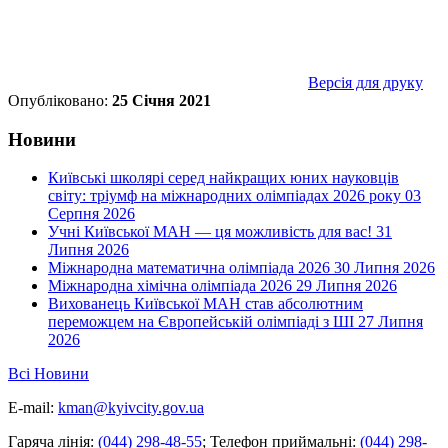
Версія для друку
Опубліковано:
25 Січня 2021
Новини
Київські школярі серед найкращих юних науковців
світу: тріумф на міжнародних олімпіадах 2026 року
03
Серпня 2026
Учні Київської МАН — ця можливість для вас!
31
Липня 2026
Міжнародна математична олімпіада 2026
30 Липня 2026
Міжнародна хімічна олімпіада 2026
29 Липня 2026
Вихованець Київської МАН став абсолютним
переможцем на Європейській олімпіаді з ШІ
27 Липня
2026
Всі Новини
E-mail:
kman@kyivcity.gov.ua
Гаряча лінія:
(044) 298-48-55
;
Телефон приймальні:
(044) 298-