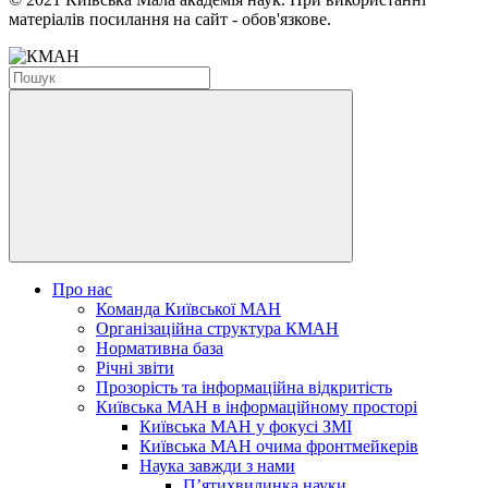
матеріалів посилання на сайт - обов'язкове.
Про нас
Команда Київської МАН
Організаційна структура КМАН
Нормативна база
Річні звіти
Прозорість та інформаційна відкритість
Київська МАН в інформаційному просторі
Київська МАН у фокусі ЗМІ
Київська МАН очима фронтмейкерів
Наука завжди з нами
П’ятихвилинка науки