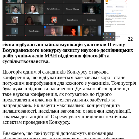
22
січня відбулась онлайн-комунікація учасників ІІ етапу
Всеукраїнського конкурсу-захисту науково-дослідницьких
робіт учнів-членів МАН відділення філософії та
суспільствознавства.
Цьогоріч одним зі складників Конкурсу є наукова
конференція, що відбуватиметься вже зовсім скоро і стане
потужним випробування для кожного з учасників. Тож зустріч
була дуже плідною та насиченою. Детально обговорили що
таке наукова конференція, як готуватись до гідного
представлення власних інтелектуальних здобутків та
напрацювань. Як набути максимальної концентрації та
налаштованості, наскільки вагомими є навички комунікації,
зокрема дистанційної. Окрему увагу приділили технічним
аспектам проведення Конкурсу.
Вважаємо, що такі зустрічі допоможуть вихованцям
відповідально та уважно поставитись до нового формату