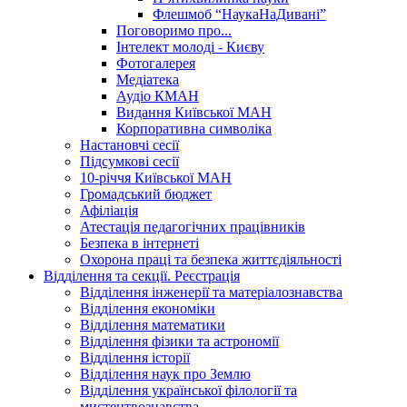
Флешмоб “НаукаНаДивані”
Поговоримо про...
Інтелект молоді - Києву
Фотогалерея
Медіатека
Аудіо КМАН
Видання Київської МАН
Корпоративна символіка
Настановчі сесії
Підсумкові сесії
10-річчя Київської МАН
Громадський бюджет
Афіліація
Атестація педагогічних працівників
Безпека в інтернеті
Охорона праці та безпека життєдіяльності
Відділення та секції. Реєстрація
Відділення інженерії та матеріалознавства
Відділення економіки
Відділення математики
Відділення фізики та астрономії
Відділення історії
Відділення наук про Землю
Відділення української філології та
мистецтвознавства