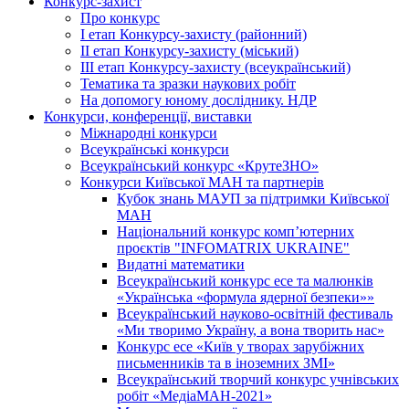
Конкурс-захист
Про конкурс
І етап Конкурсу-захисту (районний)
ІІ етап Конкурсу-захисту (міський)
ІІІ етап Конкурсу-захисту (всеукраїнський)
Тематика та зразки наукових робіт
На допомогу юному досліднику. НДР
Конкурси, конференції, виставки
Міжнародні конкурси
Всеукраїнські конкурси
Всеукраїнський конкурс «КрутеЗНО»
Конкурси Київської МАН та партнерів
Кубок знань МАУП за підтримки Київської
МАН
Національний конкурс комп’ютерних
проєктів "INFOMATRIX UKRAINE"
Видатні математики
Всеукраїнський конкурс есе та малюнків
«Українська «формула ядерної безпеки»»
Всеукраїнський науково-освітній фестиваль
«Ми творимо Україну, а вона творить нас»
Конкурс есе «Київ у творах зарубіжних
письменників та в іноземних ЗМІ»
Всеукраїнський творчий конкурс учнівських
робіт «МедіаМАН-2021»