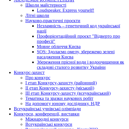
Школи майстерності
Loudspeaker. Express yourself!
Літні школи
Науково-практичні проєкти
Незламність – генетичний код української
нації
Профорієнтаційний проєкт "Відверто про
професії"
Мовне обличчя Києва
SOS: Здолаємо омелу, збережемо зелені
насадження Києва
Збереження прісної води і водоочищення як
складові сталого розвитку України
Конкурс-захист
Про конкурс
І етап Конкурсу-захисту (районний)
ІІ етап Конкурсу-захисту (міський)
ІІІ етап Конкурсу-захисту (всеукраїнський)
Тематика та зразки наукових робіт
На допомогу юному досліднику. НДР
Всеукраїнські учнівські олімпіади
Конкурси, конференції, виставки
Міжнародні конкурси
Всеукраїнські конкурси