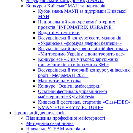
Всеукраїнський конкурс «КрутеЗНО»
Конкурси Київської МАН та партнерів
Кубок знань МАУП за підтримки Київської
МАН
Національний конкурс комп’ютерних
проєктів "INFOMATRIX UKRAINE"
Видатні математики
Всеукраїнський конкурс есе та малюнків
«Українська «формула ядерної безпеки»»
Всеукраїнський науково-освітній фестиваль
«Ми творимо Україну, а вона творить нас»
Конкурс есе «Київ у творах зарубіжних
письменників та в іноземних ЗМІ»
Всеукраїнський творчий конкурс учнівських
робіт «МедіаМАН-2021»
Математична мозаїка
Конкурс "Освітні амбасадорки"
Освітній фестиваль управлінської
майстерності «Kyiv EdFest»
Київський фестиваль стартапів «Class-IDEЯ»
KMAN-HUB «KYIV FUTURE»
Пропозиції для педагогів
Підвищення професійної майстерності
Методична скарбничка
Навчальні STEAM матеріали