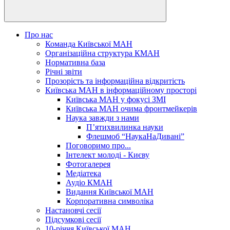
Про нас
Команда Київської МАН
Організаційна структура КМАН
Нормативна база
Річні звіти
Прозорість та інформаційна відкритість
Київська МАН в інформаційному просторі
Київська МАН у фокусі ЗМІ
Київська МАН очима фронтмейкерів
Наука завжди з нами
П’ятихвилинка науки
Флешмоб “НаукаНаДивані”
Поговоримо про...
Інтелект молоді - Києву
Фотогалерея
Медіатека
Аудіо КМАН
Видання Київської МАН
Корпоративна символіка
Настановчі сесії
Підсумкові сесії
10-річчя Київської МАН