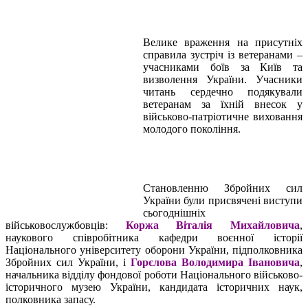
Велике враження на присутніх
справила зустріч із ветеранами –
учасниками боїв за Київ та
визволення України. Учасники
читань сердечно подякували
ветеранам за їхній внесок у
військово-патріотичне виховання
молодого покоління.
Становленню Збройних сил
України були присвячені виступи
сьогоднішніх
військовослужбовців:
Коржа Віталія Михайловича
,
наукового співробітника кафедри воєнної історії
Національного університету оборони України, підполковника
Збройних сил України, і
Горєлова Володимира Івановича
,
начальника відділу фондової роботи Національного військово-
історичного музею України, кандидата історичних наук,
полковника запасу.