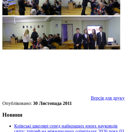
Версія для друку
Опубліковано:
30 Листопада 2011
Новини
Київські школярі серед найкращих юних науковців
світу: тріумф на міжнародних олімпіадах 2026 року
03