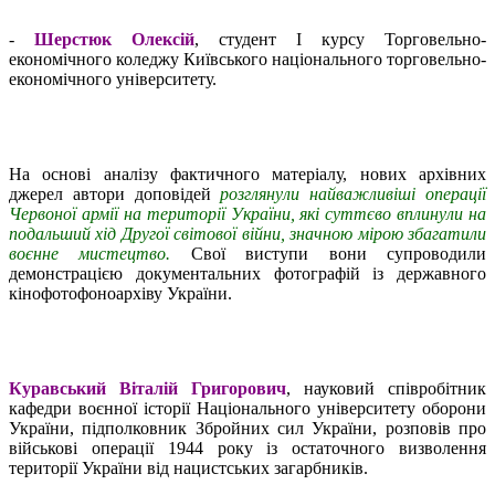
-
Шерстюк Олексій
, студент І курсу Торговельно-
економічного коледжу Київського національного торговельно-
економічного університету.
На основі аналізу фактичного матеріалу, нових архівних
джерел автори доповідей
розглянули найважливіші операції
Червоної армії на території України, які суттєво вплинули на
подальший хід Другої світової війни, значною мірою збагатили
воєнне мистецтво.
Свої виступи вони супроводили
демонстрацією документальних фотографій із державного
кінофотофоноархіву України.
Куравський Віталій Григорович
, науковий співробітник
кафедри воєнної історії Національного університету оборони
України, підполковник Збройних сил України, розповів про
військові операції 1944 року із остаточного визволення
території України від нацистських загарбників.