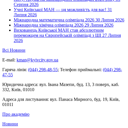
Серпня 2026
Учні Київської МАН — ця можливість для вас!
31
Липня 2026
Міжнародна математична олімпіада 2026
30 Липня 2026
Міжнародна хімічна олімпіада 2026
29 Липня 2026
Вихованець Київської МАН став абсолютним
переможцем на Європейській олімпіаді з ШІ
27 Липня
2026
Всі Новини
E-mail:
kman@kyivcity.gov.ua
Гаряча лінія:
(044) 298-48-55
;
Телефон приймальні:
(044) 298-
47-55
Юридична адреса:
вул. Івана Мазепи, буд. 13, 3 поверх, каб.
332, Київ, 01010
Адреса для листування:
вул. Панаса Мирного, буд. 19, Київ,
01011
Про академію
Новини