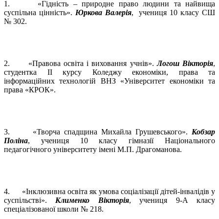
1. «Гідність – природне право людини та найвища
суспільна цінність».
Юркова Валерія
, учениця 10 класу СШ
№ 302.
2. «Правова освіта і виховання учнів».
Логош Вікторія
,
студентка ІІ курсу Коледжу економіки, права та
інформаційних технологій ВНЗ «Університет економіки та
права «КРОК».
3. «Творча спадщина Михайла Грушевського».
Кобзар
Поліна
, учениця 10 класу гімназії Національного
педагогічного університету імені М.П. Драгоманова.
4. «Інклюзивна освіта як умова соціалізації дітей-інвалідів у
суспільстві».
Клименко Вікторія
, учениця 9-А класу
спеціалізованої школи № 218.