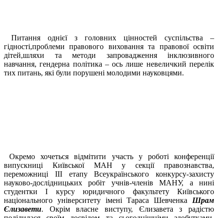
Питання однієї з головних цінностей суспільства –
гідності,проблеми правового виховання та правової освіти
дітей,шляхи та методи запровадження інклюзивного
навчання, гендерна політика – ось лише невеличкий перелік
тих питань, які були порушені молодими науковцями.
Окремо хочеться відмітити участь у роботі конференції
випускниці Київської МАН у секції правознавства,
переможниці ІІІ етапу Всеукраїнського конкурсу-захисту
науково-дослідницьких робіт учнів-членів МАНУ, а нині
студентки І курсу юридичного факультету Київського
національного університету імені Тараса Шевченка
Шрам
Єлизавети
. Окрім власне виступу, Єлизавета з радістю
поділилася своїм досвідом та сьогоднішніми здобутками,