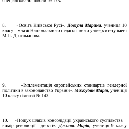
спеціалізованої школи № 173.
8. «Освіта Київської Русі».
Довгуля Марина
, учениця 10
класу гімназії Національного педагогічного університету імені
М.П. Драгоманова.
9. «Імплементація європейських стандартів гендерної
політики в законодавство України».
Махбубян Марія
, учениця
10 класу гімназії № 143.
10. «Пошук шляхів консолідації українського суспільства –
вимір революції гідності».
Джолос Марія
, учениця 9 класу