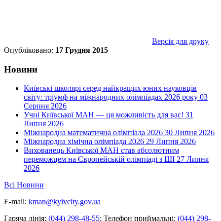
Версія для друку
Опубліковано:
17 Грудня 2015
Новини
Київські школярі серед найкращих юних науковців
світу: тріумф на міжнародних олімпіадах 2026 року
03
Серпня 2026
Учні Київської МАН — ця можливість для вас!
31
Липня 2026
Міжнародна математична олімпіада 2026
30 Липня 2026
Міжнародна хімічна олімпіада 2026
29 Липня 2026
Вихованець Київської МАН став абсолютним
переможцем на Європейській олімпіаді з ШІ
27 Липня
2026
Всі Новини
E-mail:
kman@kyivcity.gov.ua
Гаряча лінія:
(044) 298-48-55
;
Телефон приймальні:
(044) 298-