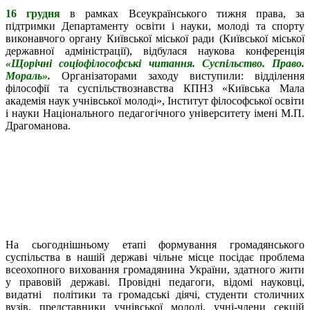
16 грудня
в рамках Всеукраїнського тижня права, за
підтримки Департаменту освіти і науки, молоді та спорту
виконавчого органу Київської міської ради (Київської міської
державної адміністрації), відбулася наукова конференція
«Щорічні соціофілософські читання. Суспільство. Право.
Мораль».
Організаторами заходу виступили: відділення
філософії та суспільствознавства КПНЗ «Київська Мала
академія наук учнівської молоді», Інститут філософської освіти
і науки Національного педагогічного університету імені М.П.
Драгоманова.
На сьогоднішньому етапі формування громадянського
суспільства в нашій державі чільне місце посідає проблема
всеохопного виховання громадянина України, здатного жити
у правовій державі. Провідні педагоги, відомі науковці,
видатні політики та громадські діячі, студенти столичних
вузів, представники учнівської молоді, учні-члени секцій