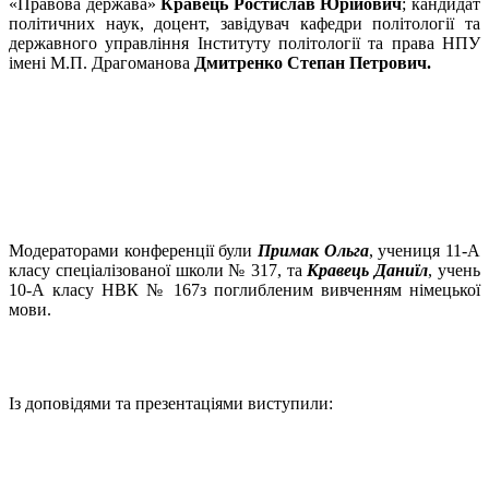
«Правова держава»
Кравець Ростислав Юрійович
; кандидат
політичних наук, доцент, завідувач кафедри політології та
державного управління Інституту політології та права НПУ
імені М.П. Драгоманова
Дмитренко Степан Петрович.
Модераторами конференції були
Примак Ольга
, учениця 11-А
класу спеціалізованої школи № 317, та
Кравець Даниїл
, учень
10-А класу НВК № 167з поглибленим вивченням німецької
мови.
Із доповідями та презентаціями виступили: