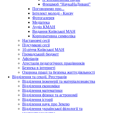
Флешмоб “НаукаНаДивані”
Поговоримо про...
Інтелект молоді - Києву
Фотогалерея
Медіатека
Аудіо КМАН
Видання Київської МАН
Корпоративна символіка
Настановчі сесії
Підсумкові сесії
10-річчя Київської МАН
Громадський бюджет
Афіліація
Атестація педагогічних працівників
Безпека в інтернеті
Охорона праці та безпека життєдіяльності
Відділення та секції. Реєстрація
Відділення інженерії та матеріалознавства
Відділення економіки
Відділення математики
Відділення фізики та астрономії
Відділення історії
Відділення наук про Землю
Відділення української філології та