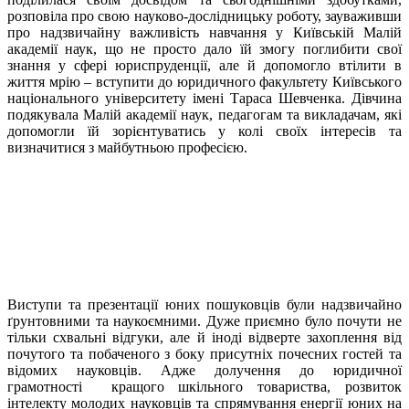
розповіла про свою науково-дослідницьку роботу, зауваживши
про надзвичайну важливість навчання у Київській Малій
академії наук, що не просто дало їй змогу поглибити свої
знання у сфері юриспруденції, але й допомогло втілити в
життя мрію – вступити до юридичного факультету Київського
національного університету імені Тараса Шевченка. Дівчина
подякувала Малій академії наук, педагогам та викладачам, які
допомогли їй зорієнтуватись у колі своїх інтересів та
визначитися з майбутньою професією.
Виступи та презентації юних пошуковців були надзвичайно
ґрунтовними та наукоємними. Дуже приємно було почути не
тільки схвальні відгуки, але й іноді відверте захоплення від
почутого та побаченого з боку присутніх почесних гостей та
відомих науковців. Адже долучення до юридичної
грамотності кращого шкільного товариства, розвиток
інтелекту молодих науковців та спрямування енергії юних на