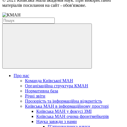
© 2021 Київська Мала академія наук. При використанні
матеріалів посилання на сайт - обов'язкове.
Про нас
Команда Київської МАН
Організаційна структура КМАН
Нормативна база
Річні звіти
Прозорість та інформаційна відкритість
Київська МАН в інформаційному просторі
Київська МАН у фокусі ЗМІ
Київська МАН очима фронтмейкерів
Наука завжди з нами
П’ятихвилинка науки