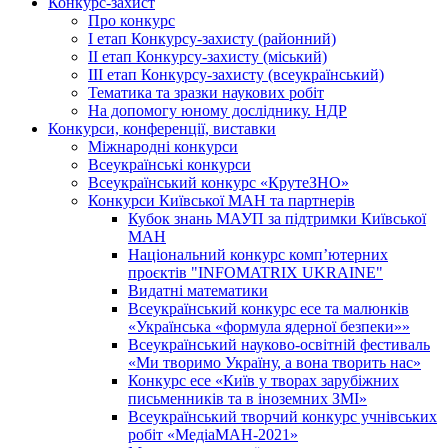
Конкурс-захист
Про конкурс
І етап Конкурсу-захисту (районний)
ІІ етап Конкурсу-захисту (міський)
ІІІ етап Конкурсу-захисту (всеукраїнський)
Тематика та зразки наукових робіт
На допомогу юному досліднику. НДР
Конкурси, конференції, виставки
Міжнародні конкурси
Всеукраїнські конкурси
Всеукраїнський конкурс «КрутеЗНО»
Конкурси Київської МАН та партнерів
Кубок знань МАУП за підтримки Київської
МАН
Національний конкурс комп’ютерних
проєктів "INFOMATRIX UKRAINE"
Видатні математики
Всеукраїнський конкурс есе та малюнків
«Українська «формула ядерної безпеки»»
Всеукраїнський науково-освітній фестиваль
«Ми творимо Україну, а вона творить нас»
Конкурс есе «Київ у творах зарубіжних
письменників та в іноземних ЗМІ»
Всеукраїнський творчий конкурс учнівських
робіт «МедіаМАН-2021»