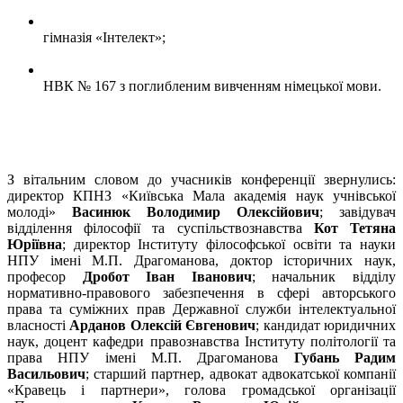
гімназія «Інтелект»;
НВК № 167 з поглибленим вивченням німецької мови.
З вітальним словом до учасників конференції звернулись:
директор КПНЗ «Київська Мала академія наук учнівської
молоді»
Васинюк Володимир Олексійович
; завідувач
відділення філософії та суспільствознавства
Кот Тетяна
Юріївна
; директор Інституту філософської освіти та науки
НПУ імені М.П. Драгоманова, доктор історичних наук,
професор
Дробот Іван Іванович
; начальник відділу
нормативно-правового забезпечення в сфері авторського
права та суміжних прав Державної служби інтелектуальної
власності
Арданов Олексій Євгенович
; кандидат юридичних
наук, доцент кафедри правознавства Інституту політології та
права НПУ імені М.П. Драгоманова
Губань Радим
Васильович
; старший партнер, адвокат адвокатської компанії
«Кравець і партнери», голова громадської організації