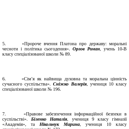
5. «Пророче вчення Платона про державу: моральні
чесноти і політика сьогодення».
Орлов Роман
, учень 10-В
класу спеціалізованої школи № 89.
6. «Сім’я як найвища духовна та моральна цінність
сучасного суспільства».
Сніжко Валерія
, учениця 10 класу
спеціалізованої школи № 196.
7. «Правове забезпечення інформаційної безпеки в
суспільстві».
Біленко Наталія
, учениця 9 класу гімназії
«Академія», та
Нікольчук Марина
, учениця 10 класу