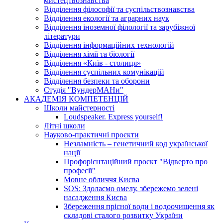
мистецтвознавства
Відділення філософії та суспільствознавства
Відділення екології та аграрних наук
Відділення іноземної філології та зарубіжної
літератури
Відділення інформаційних технологій
Відділення хімії та біології
Відділення «Київ - столиця»
Відділення суспільних комунікацій
Відділення безпеки та оборони
Студія "ВундерМАНи"
АКАДЕМІЯ КОМПЕТЕНЦІЙ
Школи майстерності
Loudspeaker. Express yourself!
Літні школи
Науково-практичні проєкти
Незламність – генетичний код української
нації
Профорієнтаційний проєкт "Відверто про
професії"
Мовне обличчя Києва
SOS: Здолаємо омелу, збережемо зелені
насадження Києва
Збереження прісної води і водоочищення як
складові сталого розвитку України